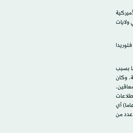
أميركية
ولايات
فلوريدا
ها بسبب
. وكان
معاقين.
طلاعات
سير بخطى ثابتة باتجاه الحصول على ترشيح حزبه بعد أن يجتاز الثلاثاء الحاسم. ورفض ترامب (69 عاما) أي
 عدد من