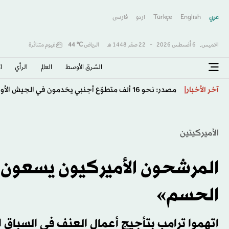
عربي
English
Türkçe
اردو
فارسى
الخميس,
6 أغسطس 2026
-
22 صفَر 1448 هـ
الرياض
℃
44
غيوم متناثرة
الشرق الأوسط​
العالم
الرأي
ا
«شريك أم متلقٍ؟»... واشنطن تبحث تغيير قواعد الدعم ا
آخر الأخبار
الأميركيتين
المرشحون الأميركيون يسعون إل
الحسم»
اتهموا ترامب بتأجيج أعمال العنف في السباق ا