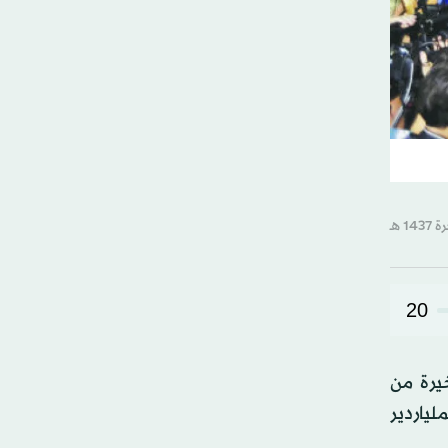
20
يرة من
ياردير