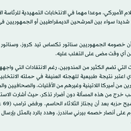
ام الأميركي، موعدا مهما في الانتخابات التمهيدية للرئاسة ال
شديدا سواء بين المرشحين الديمقراطيين أو الجمهوريين في 
ا أن خصومه الجمهوريين سناتور تكساس تيد كروز، وسناتور 
من أي وقت مضى على التغلب عليه.
يات التي تضم الكثير من المندوبين، رغم الانتقادات التي واجه
اعتبر نتيجة طبيعية للهجته العنيفة في حملته الانتخابية
من أميركا اللاتينية وغيرهم من الأقليات، والصحافيين وال
ب خرج من هذه المسألة دون أضرار تذكر، حيث أشارت الاست
إلى أنه لا يزال ي
وم على أنصار خصمه بيرني ساندرز، وهدد بالرد بالمثل بإرسال