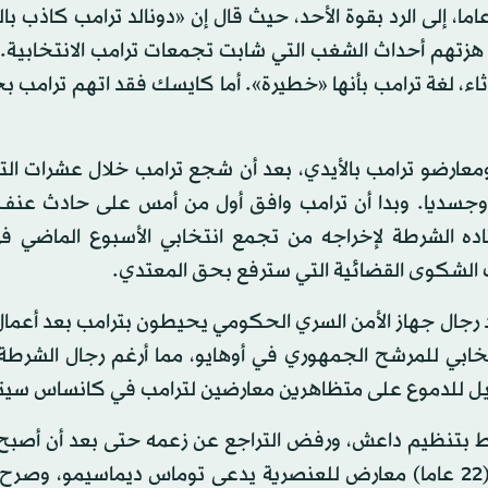
فع ذلك بساندرز، سيناتور فيرمونت البالغ من العمر 74 عاما، إلى الرد بقوة الأحد، حيث قال إن «دونالد ترامب ك
 هزتهم أحداث الشغب التي شابت تجمعات ترامب الانتخابية
ثاء، لغة ترامب بأنها «خطيرة». أما كايسك فقد اتهم ترامب 
معارضو ترامب بالأيدي، بعد أن شجع ترامب خلال عشرات ال
 وجسديا. وبدا أن ترامب وافق أول من أمس على حادث عنف،
ده الشرطة لإخراجه من تجمع انتخابي الأسبوع الماضي ف
ف الشكوى القضائية التي سترفع بحق المعتدي.
 رجال جهاز الأمن السري الحكومي يحيطون بترامب بعد أعما
خابي للمرشح الجمهوري في أوهايو، مما أرغم رجال الشرطة 
مسيل للدموع على متظاهرين معارضين لترامب في كانساس سيت
تبط بتنظيم داعش، ورفض التراجع عن زعمه حتى بعد أن أصبح
أنه يستند إلى تسجيل فيديو زائف. فالرجل المعني شاب (22 عاما) معارض للعنصرية يدعى توماس ديماسيمو