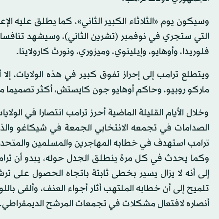
وسيكون يوم «الثلاثاء الكبير الثاني»، كما يطلق عليه الإعل
التي ستجري في نوفمبر (تشرين الثاني)، وسيشهد تنافسا 
فلوريدا، وأوهايو، وإيلينوي، وميزوري، ونورث كارولاينا.
ويتطلع ترامب إلى إحراز تفوق كبير في هذه الولايات، إل
ماركو روبيو، وحاكم أوهايو جون كايستش، أكثر تصميما 
وخلال الأيام القليلة الماضية أحرز ترامب انتصارا في الولا
الصدامات في تجمعه الانتخابي الجمعة في شيكاغو والذي 
ترامب استهدف في خطابه المهاجرين والمسلمين والمتحدرين 
وكما يحدث في كل مرة ينطلق الجدل حوله، يبدو أن ترام
تلميح إلى أن خطابه الملتهب أثار أجواء العنف، وألقى بالل
أنصاره لافتعال مشكلات في تجمعات المرشح الديمقراطي.