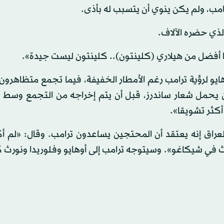
مب، ولم يكن ينوي أن يتسبب له بأذى.
الذي حضره الآلاف.
نا أفضل من هيلاري (كلينتون).. كلينتون ليست جيدة».
و لرؤية ترامب رغم الأمطار الخفيفة، فيما تجمع متظاهرون 
كان يحمل شعار ساندرز، قبل أن يتم إخراجه من التجمع وسط
أكثر تشويقا».
المحارب السابق في العراق إنه يعتقد أن المحتجين يساعدون ترامب. وقال: «ل
ث في شيكاغو». وسيتوجه ترامب إلى أوهايو وفلوريدا ونورث كا