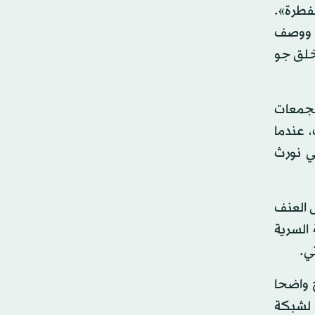
اذب بالفطرة».
. ووصف
بخلق جو
تجمعات
 عندما
ي نورث
ل العنف
السرية
ي.
 واضحا
، وصرح لشبكة