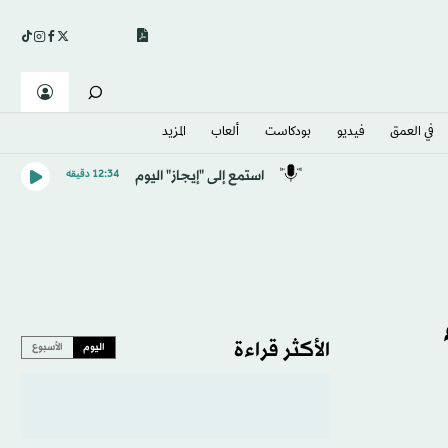
في العمق
فيديو
بودكاست
ألعاب
المزيد
استمع إلى "إيجاز" اليوم
12:34 دقيقه
الأكثر قراءة
اليوم
الأسبوع