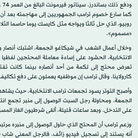
ود
كما سارع خصوم ترامب الجمهوريين إلى مهاجمته بعد أن
روبيو، الذي حل ثالثا ويواجه مثل كايسك يوما حاسما الثلا
«مسموم».
وخلال أعمال الشغب في شيكاغو الجمعة، اشتبك أنصار و
الانتخابية، الحشود على إساءة معاملة المحتجين لفظيا
تعرض محتج إلى لكمة من أحد أنصاره بينما كانت تقتا
كارولاينا. وقال ترامب إن موظفيه يعملون على دفع تكالي
وأصبح التوتر يسود تجمعات ترامب الانتخابية، حيث يشاهد
الجمعة، ومحاولة رجل السبت الوصول إلى منبر تجمع انت
على التدخل. وبعد ساعات قليلة، ألقى شرطيون الغاز ال
وزعم ترامب أن المحتج الذي حاول الوصول إلى منبره مر