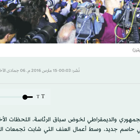
ترز)
نُشر: 00:03-15 مارس 2016 م ـ 06 جمادى الآخرة 1437 هـ
T
T
جمهوري والديمقراطي لخوض سباق الرئاسة، اللحظات الأخ
 حاسم جديد، وسط أعمال العنف التي شابت تجمعات المل