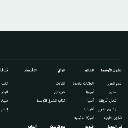
الشرق الأوسط​
العالم
الرأي
الاقتصاد
ثقافة
العالم العربي
الولايات المتحدة
المقالات
كتب
الخليج
أوروبا
كاريكاتير
الوتر 
شمال أفريقيا
آسيا
كتاب الشرق الأوسط
سينما
المشرق العربي
أفريقيا
إعلام
شؤون إقليمية
أميركا اللاتينية
في العمق
فيديو
بودكاست
ألعاب