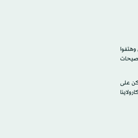
وهتفوا
 صيحات
م أكن على
رولاينا