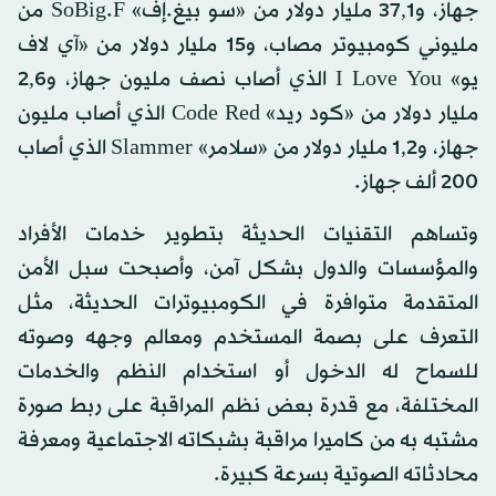
جهاز، و37,1 مليار دولار من «سو بيغ.إف» SoBig.F من
مليوني كومبيوتر مصاب، و15 مليار دولار من «آي لاف
يو» I Love You الذي أصاب نصف مليون جهاز، و2,6
مليار دولار من «كود ريد» Code Red الذي أصاب مليون
جهاز، و1,2 مليار دولار من «سلامر» Slammer الذي أصاب
200 ألف جهاز.
وتساهم التقنيات الحديثة بتطوير خدمات الأفراد
والمؤسسات والدول بشكل آمن، وأصبحت سبل الأمن
المتقدمة متوافرة في الكومبيوترات الحديثة، مثل
التعرف على بصمة المستخدم ومعالم وجهه وصوته
للسماح له الدخول أو استخدام النظم والخدمات
المختلفة، مع قدرة بعض نظم المراقبة على ربط صورة
مشتبه به من كاميرا مراقبة بشبكاته الاجتماعية ومعرفة
محادثاته الصوتية بسرعة كبيرة.