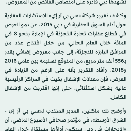
تشهدها دبي قادرة على امتصاص الفائض من المعروض.
وكشف تقرير شركة «سي بي آر إي» للاستشارات العقارية
حول أداء السوق العقارية في دبي 2015، عن نمو العرض
في قطاع عقارات تجارة التجزئة في الإمارة بنحو 8 في
المائة خلال العام الحالي، من خلال افتتاح عدد من
المرافق البارزة للتجزئة، إلى جانب معروض إضافي يقدر
بـ556 ألف متر مربع، من المتوقع تسليمه بين عامي 2016
و2018. وأفاد التقرير بأنه على الرغم من الزيادة في
العرض، فإن معدلات الإشغال بقيت في المراكز الرئيسية
عالية بشكل استثنائي، حتى إنها اقتربت من الإشغال
الكامل.
وأوضح نك ماكلين، المدير المنتدب لـ«سي بي آر إي -
الشرق الأوسط»، في مؤتمر صحافي الأسبوع الماضي، أن
«الإيجارات في دبي سيكون أداؤها مستقرًا، خلال العام