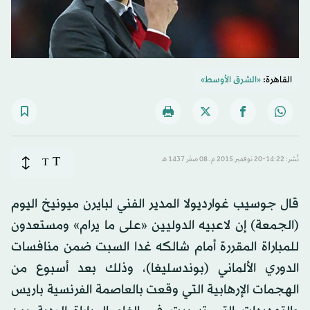
القاهرة:
«الشرق الأوسط»
T
نُشر: 14:22-20 نوفمبر 2015 م ـ 08 صفَر 1437 هـ
T
قال جوسيب غوارديولا المدير الفني لبايرن ميونيخ اليوم
(الجمعة) إن لاعبيه الدوليين «على ما يرام» ومستعدون
للمباراة المقررة أمام شالكه غدا السبت ضمن منافسات
الدوري الألماني (بوندسليغا)، وذلك بعد أسبوع من
الهجمات الإرهابية التي وقعت بالعاصمة الفرنسية باريس