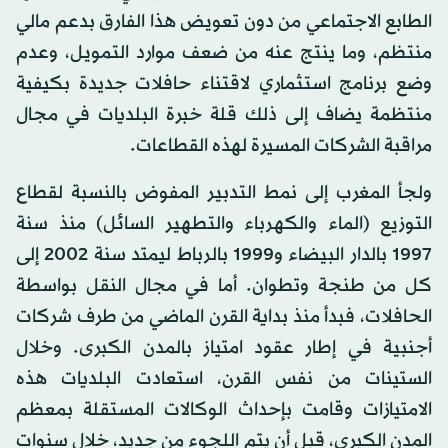
الطابع الاجتماعي من دون تعويض هذا الفارق بدعم مالي
منتظم، وما ينتج عنه من ضعف موارد التمويل، وعدم
وضع برنامج استثماري لاقتناء حافلات جديدة بكيفية
منتظمة يضاف إلى ذلك قلة خبرة البلديات في مجال
مراقبة الشركات المسيرة لهذه القطاعات.
ولجأ المغرب إلى نمط التدبير المفوض بالنسبة لقطاع
التوزيع (الماء والكهرباء والتطهير السائل) منذ سنة
1997 بالدار البيضاء و1999 بالرباط ليمتد سنة 2002 إلى
كل من طنجة وتطوان. أما في مجال النقل بواسطة
الحافلات، فبدأ منذ بداية القرن الماضي من طرف شركات
أجنبية في إطار عقود امتياز بالمدن الكبرى. وخلال
الستينات من نفس القرن، استعادت البلديات هذه
الامتيازات وقامت بإحداث الوكالات المستقلة بمعظم
المدن الكبرى، قبل أن يتم اللجوء من جديد، خلال سنوات