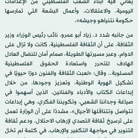
يعاني فيه أبناء الشعب الفلسطيني من الإعدامات
اليومية، والاعتقالات، وأعمال البشعة التي تمارسها
حكومة نتنياهو وجيشه».
من جانبه شدد د. زياد أبو عمرو، نائب رئيس الوزراء وزير
الثقافة، على أن الثقافة الفلسطينية، كانت ولا تزال على
الدوام، وعبر مسيرتها الطويلة، صمام أمان للنضال العادل
الهادف للتحرر واستعادة الحقوق الفلسطينية
المسلوبة.. وقال: «لعبت الثقافة والفنون دورًا حيويًا في
تشكيل الهوية الوطنية، وتعزيز وجودها، من خلال
إبداعات الكتاب والأدباء والفنانين، الذين أسهموا في
صياغة وجداننا الشعبي، وتكويننا الفكري، وهي إبداعات
تتواصل وتتناقلها الأجيال»، مشددًا على أن الوزارة تعمل
على ترسيخ ثقافة التصدي لإرهاب الاحتلال، ودعم ثقافة
التنوير في مواجهة التكفير والإرهاب، في كلمة لم تخلُ