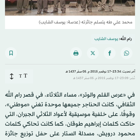
محمد علي طه يتسلم جائزته (عدسة: يوسف الشايب)
رام الله:
يوسف الشايب
آخر تحديث: 23:34-17 نوفمبر 2015 م ـ 05 صفَر 1437 هـ
T
T
نُشر: 23:09-17 نوفمبر 2015 م ـ 05 صفَر 1437 هـ
في «عرس القلم والوتر»، مساء الثلاثاء، في قصر رام الله
الثقافي، كانت الحناجر جميعها موحدة تغني «موطني»،
وقوفًا، على خلفية موسيقية لأعواد الثلاثي الجبران، التي
حاكت كلمات إبراهيم طوقان، كما كانت تحاكي كلمات
محمود درويش، مسدلة الستار على حفل توزيع جائزة