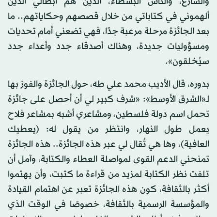
والشارع، والناس البسطاء، الذين هم أبطالي الذين
ألهموني في كتاباتي من خلال قصصهم وحكاياتهم.. ما
بعد الجائزة مرحلة مرعبة جدًا، فهي تضعني أمام تحديات
ومسؤوليات جديدة، وهناك أصدقاء جدد وأعداء جدد
سيُخلقون».
بدوره، قال الأديب محمد علي طه، حول الجائزة والفوز بها
لـ«الشرق الأوسط»: «شرف كبير لي أن أحصل على جائزة
تحمل اسم دولة فلسطين، ومشاعري أشبه بمشاعر فلاح
يعمل طول النهار، وانتظر من يقول له: (يعطيك
العافية)، وها هي تُقال لي عبر هذه الجائزة.. هذه الجائزة
تمنحني الدعم القوى لمواصلة العطاء والكتابة، وآمل أن
تلفت نظر الكتابة لمزيد من قراءة ما كتبت، وأن يهتموا
أكثر بالثقافة، كون هذه الجائزة تعبر عن اهتمام القيادة
والمؤسسة الرسمية بالثقافة، خصوصًا في الوقت الذي