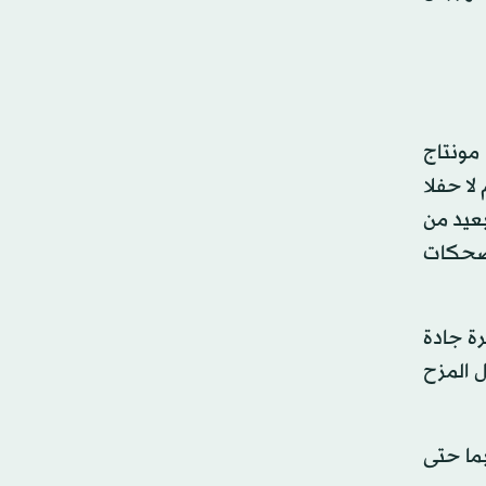
مونتاج
لا حفلا
بعيد من
لضحكات
رة جادة
 المزح
ما حتى