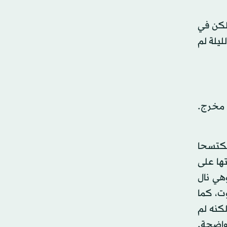
 لكن في
ليلة لم
 مخرج.
مكتسحا
تها على
وهي نال
وت، كما
كنه لم
واضحة.