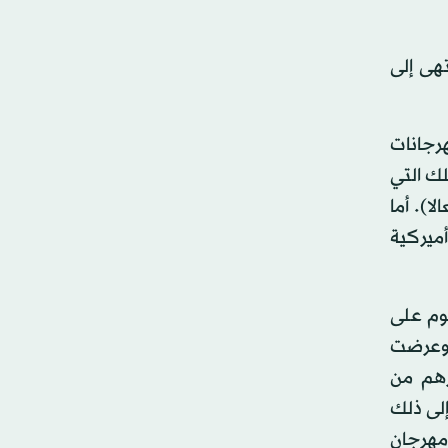
 السهرة انتهى إلى
رجانات
لك التي
ا). أما
أميركية
وم على
 وعرضت
رهم من
لى ذلك
 مهرجان