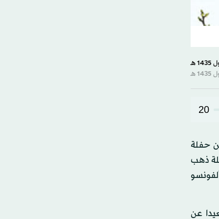
20
ن حفلة
لة ذهب
إلى يدي ألفونسو
 وأوسكار أفضل تسجيلي لفيلم «20 خطوة بعيدا عن