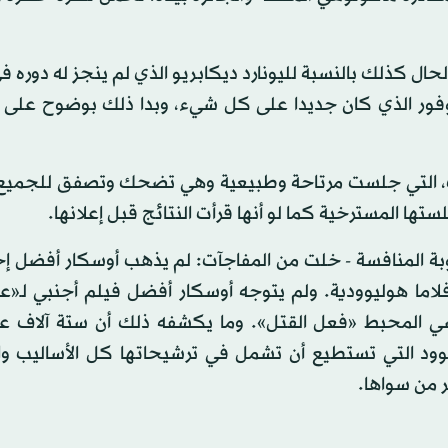
ال كذلك بالنسبة لليونارد ديكابريو الذي لم ينجز له دوره 
فور الذي كان جديدا على كل شيء، وبدا ذلك بوضوح على 
ريب، التي جلست مرتاحة وطبيعية وهي تضحك وتصفق للجميع.
 المسترخية كما لو أنها قرأت النتائج قبل إعلانها.
بة المنافسة - خلت من المفاجآت: لم يذهب أوسكار أفضل إخ
لاما هوليوودية. ولم يتوجه أوسكار أفضل فيلم أجنبي لـ«عم
اسي المحبط «فعل القتل». وما يكشفه ذلك أن ستة آلاف 
ليوود التي تستطيع أن تشمل في ترشيحاتها كل الأساليب وا
ر من سواها.