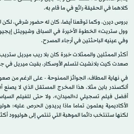
كلاهما في الحقيقة رائع في ما قام به.
بروس ديرن، وكما توقعنا أيضا، كان له حضور شرفي، لكن الح
وول ستريت» الخطوة الأخيرة في السباق وشيويتل إيجيو
وفي عينيه الباحثتين في أرجاء المسرح.
أكثر الممثلين والممثلات خبرة كان بلا ريب ميريل ست
صعدت كيت بلانشيت لتسلم الأوسكار، بقيت ميريل في جلستها
في نهاية المطاف، الجوائز الممنوحة - على الرغم من صعو
ألكسندر باين مثلا، هذا المخرج المستقل الذي لا يصنع أف
أفضل فيلم تسجيلي لـ«الميدان»، ولا حتى للفيلم السي
الأكاديمية يعلمون تماما ماذا يريدون الحرص عليه: هو
لكنها ستنتخب دائما الموهبة التي تنتمي إلى هوليوود أكث