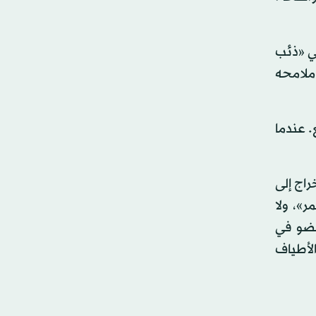
في «ذئب
ملامحه
 عندما
راج إلى
ر»، ولا
عضو في
لأطياف