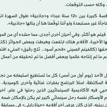
 وكله حسب التوقعات.
الاستثناء هو أن أوسكار أفضل فيلم الذي كان محط منافسة كبيرة بين «12 سنة عبدا» و«جاذبية» طوال
ة غير مستبعدة ولو أننا توقّعنا هنا أن ينالها «جاذبية».
فيلم هو أكثر، وفي أحيان أخرى أجدى، مما حشده أي من المه
اتها الأخيرة. الأفلام هناك ارتفعت وهبطت وبعض الجوائز (كت
قها (كالفيلم الصيني «فحم أسود.. ثلج رقيق» المليء افتعال
م ما تم إنتاجه عالميا وبعض أفضل ما تم تحقيقه من أعمال 
يل الأحد (يوم أول من أمس) كل ما تستطيع استيعابه من نج
ة المكتظة. امتلأ البرنامج بفقرات غنائية وأخرى كوميدية،
حيي فيه الأكاديمية السينمائيين الذين رحلوا في عام. آخ
م الأوسكار نفسه رحل سينمائي كبير لم يكن بالإمكان ضمه إ
ن رينيه، الذي كان عرض آخر أفلامه «حياة رايلي» في مسابقة