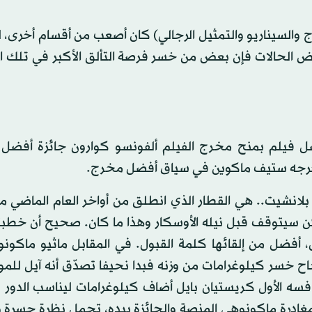
 والسيناريو والتمثيل الرجالي) كان أصعب من أقسام أخرى،
ض الحالات فإن بعض من خسر فرصة التألق الأكبر في تلك ال
ل فيلم بمنح مخرج الفيلم ألفونسو كوارون جائزة أفضل
بلانشيت.. هي القطار الذي انطلق من أواخر العام الماضي 
يكن سيتوقف قبل نيله الأوسكار وهذا ما كان. صحيح أن خطب
ل، أفضل من إلقائها كلمة القبول. في المقابل ماثيو ماكون
جاح خسر كيلوغرامات من وزنه فبدا نحيفا تصدّق أنه آيل للم
سه الأول كريستيان بايل أضاف كيلوغرامات ليناسب الدور ل
غادرة ماكونوهي المنصة والجائزة بيده، تحمل نظرة حسرة 