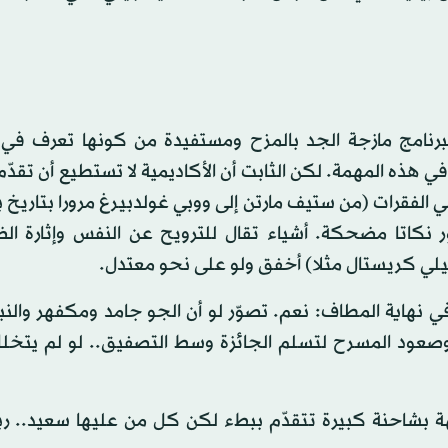
لبرنامج مازجة الجد بالمزح ومستفيدة من كونها تعرف في 
ي هذه المهمة. لكن الثابت أن الأكاديمية لا تستطيع أن تقدّم 
 الفقرات (من ستيف مارتن إلى ووبي غولدبيرغ مرورا بتاريخ 
ور نكاتا مضحكة. أشياء تقال للترويح عن النفس وإثارة ا
لي كريستال مثلا) أخفق ولو على نحو معتدل.
 نهاية المطاف: نعم. تصوّر لو أن الجو جامد ومكفهر والنب
 وصعود المسرح لتسلم الجائزة وسط التصفيق.. لو لم يتخلل
 بشاحنة كبيرة تتقدّم ببطء لكن كل من عليها سعيد.. رب