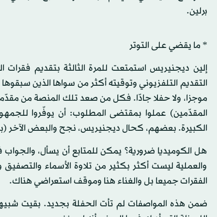
برلين.
* ما يقضي على التوتر
إلين ديجنيريس استمتعت للمرة الثالثة بتقديم فقرات ا
التقديم التلفزيوني وتوقيته أكثر من سواها الذين سبقوها ف
موجزا، ولا حفلا جادّا. فكل من صعد تلك المنصة من مقدّمي
المقدّمين) عملوا بمقتضى المطلوب: أن يوفّروا للجمه
الكبيرة. بعضهم، كحال ديجنيريس، نجح والبعض الآخر (بي
هل الكوميديا ضرورية؟ يمكن للمتابع أن يسأل، والجواب في
والعملية ليست أكثر بكثير من تلاوة الأسماء والتصفيق
الفقرات جميعا بل والغناء هنا وموقف استعراضي هناك.
ضمن هذه المواصفات لم تأت الحفلة بجديد. بقيت شبيهة