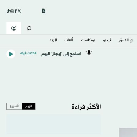
في العمق
فيديو
بودكاست
ألعاب
المزيد
استمع إلى "إيجاز" اليوم
12:34 دقيقه
الأكثر قراءة
اليوم
الأسبوع