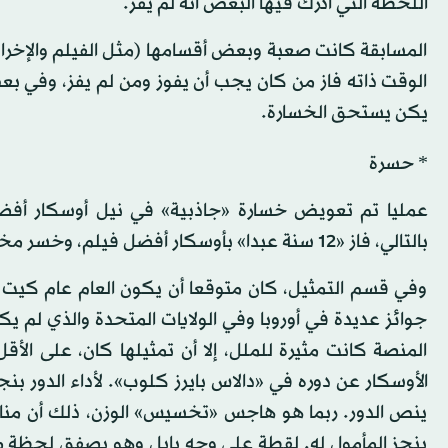
اللحظة التي أدرك فيها البعض أنه لم يفز.
المسابقة كانت صعبة وبعض أقسامها (مثل الفيلم والإخراج
الوقت ذاته فاز من كان يجب أن يفوز ومن لم يفز، وفي بع
يكن يستحق الخسارة.
* حسرة
عمليا تم تعويض خسارة «جاذبية» في نيل أوسكار أفض
بالتالي، فاز «12 سنة عبدا» بأوسكار أفضل فيلم، وخسر مخرجه ستيف ماكوين في سياق أفضل مخرج.
وفي قسم التمثيل، كان متوقعا أن يكون العام عام كيت 
جوائز عديدة في أوروبا وفي الولايات المتحدة والذي لم 
المنصة كانت مثيرة للملل، إلا أن تمثيلها كان، على الأق
الأوسكار عن دوره في «دالاس بايرز كلوب». لأداء الدور بن
ينص الدور. ربما هو هاجس «تخسيس» الوزن، ذلك أن مناف
ينجز المأمول له. لقطة على وجه بايل وهو يصفق لحظة م