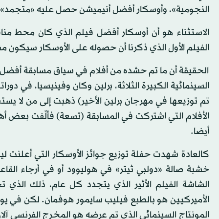
النجومية»، وأوسكار أفضل أنيميشن حصل عليه «متجمد»،
الفيلم الأول الذي ذكرنا أن حصوله على الأوسكار سيكون مفاجأ
الحقيقة أن ما تم حشده من أفلام في سياق مسابقة أفضل 
السينمائية الكبيرة الثلاثة، برلين وكان وفينيسيا، في دور
تم توزيعها في مهرجان برلين الأخير) ذهبت إلى من لا يستح
الأفلام التي اشتركت في المسابقة (تسعة) فألّفت بعض أه
أيضا.
كالعادة شهدت حفلة توزيع جوائز الأوسكار التي أعلنت ل
خشبة صالة «دولبي ثيتر» في هوليوود أو في أرجاء القاع
الشاشة الفيلم الأثير الذي يتجدد كل عام، ذلك الذي ت
الأميركيين هو بالطبع فيليب سايمور هوفمان. لكن في يو
المونتاج السينمائي الذي تم عرضه هو المخرج الفرنسي آلا