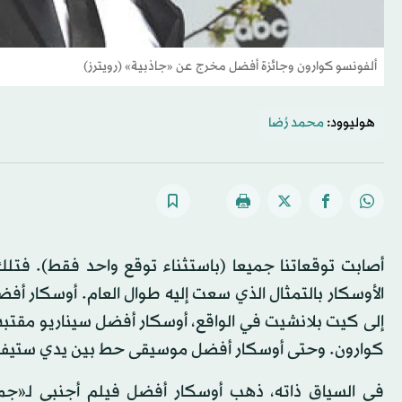
ألفونسو كوارون وجائزة أفضل مخرج عن «جاذبية» (رويترز)
هوليوود:
محمد رُضا
أصابت توقعاتنا جميعا (باستثناء توقع واحد فقط). فتلك
الأوسكار بالتمثال الذي سعت إليه طوال العام. أوسكار 
كوارون. وحتى أوسكار أفضل موسيقى حط بين يدي ستيفن