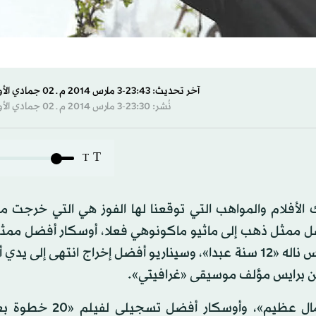
آخر تحديث: 23:43-3 مارس 2014 م ـ 02 جمادي الأول 1435 هـ
نُشر: 23:30-3 مارس 2014 م ـ 02 جمادي الأول 1435 هـ
T
T
 الأفلام والمواهب التي توقعنا لها الفوز هي التي خرجت م
أفضل ممثل ذهب إلى ماثيو ماكونوهي فعلا، أوسكار أفضل ممث
إلى كيت بلانشيت في الواقع، أوسكار أفضل سيناريو مقتبس ناله «12 سنة عبدا»، وسيناريو أفضل إخراج انتهى 
 برايس مؤلف موسيقى «غرافيتي».
في السياق ذاته، ذهب أوسكار أفضل فيلم أجنبي لـ«جمال عظيم»،