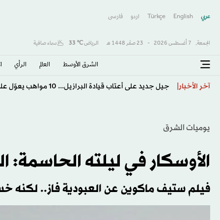
عربي
English
Türkçe
اردو
فارسى
الجمعة,
7 أغسطس 2026
-
23 صفَر 1448 هـ
الرياض
℃
33
سماء صافية
الشرق الأوسط​
العالم
الرأي
ا
جيل جديد على أعتاب قيادة البرازيل... 10 مواهب يعوّل عليها أنشيلوتي
آخر الأخبار
يوميات الشرق
الأوسكار في ليلته الحاسمة: 
فيلم ستيف ماكوين عن العبودية فاز.. لكنه خ