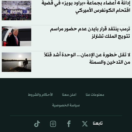
إدانة 4 أعضاء بجماعة «براود بويز» في قضية
اقتحام الكونغرس الأميركي
ترمب ينتقد قرار بايدن عدم حضور مراسم
تتويج الملك تشارلز
لا تقل خطورة عن الإدمان... الوحدة أشد قتلاً
من التدخين والسمنة
معلومات عنا
اعلن معنا
الأحكام والشروط
سياسة الخصوصية
تابعنا