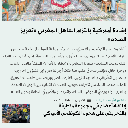
إشادة أميركية بالتزام العاهل المغربي «تعزيز
السلام»
أشاد وفد من الكونغرس الأميركي، يقوده رئيس لجنة القوات المسلحة بمجلس
النواب الأميركي مايك روجرز، مساء أول من أمس في العاصمة المغربية الرباط، بالتزام
الملك محمد السادس بتعزيز السلام والازدهار والأمن في المنطقة والعالم. وأعرب
روجرز خلال مؤتمر صحافي عقب مباحثات أجراها مع وزير الشؤون الخارجية
والتعاون الأفريقي والمغاربة المقيمين بالخارج، ناصر بوريطة، عن «امتنانه العميق
للملك محمد السادس لالتزامه بتوطيد العلاقات الثنائية بين الولايات المتحدة
والمغرب، ولدوره في النهوض بالسلام والازدهار والأمن في المنطقة وحول العالم».
«الشرق الأوسط» (الرباط)
الخميس 04/05 - 22:39
إدانة 4 أعضاء في مجموعة متطرفة
بالتحريض على هجوم الكونغرس الأميركي