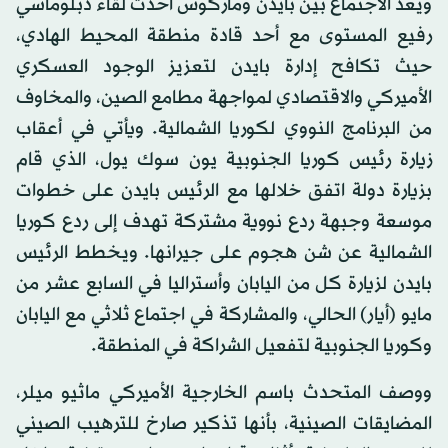
ويعد الاجتماع بين بايدن وماركوس أحدث لقاء دبلوماسي
رفيع المستوى مع أحد قادة منطقة المحيط الهادي،
حيث تكافح إدارة بايدن لتعزيز الوجود العسكري
الأميركي والاقتصادي لمواجهة مطامع الصين، والمخاوف
من البرنامج النووي لكوريا الشمالية. ويأتي في أعقاب
زيارة رئيس كوريا الجنوبية يون سوك يول، الذي قام
بزيارة دولة اتفق خلالها مع الرئيس بايدن على خطوات
موسعة وجبهة ردع نووية مشتركة تهدف إلى ردع كوريا
الشمالية عن شن هجوم على جيرانها. ويخطط الرئيس
بايدن لزيارة كل من اليابان وأستراليا في السابع عشر من
مايو (أيار) الحالي، والمشاركة في اجتماع ثلاثي مع اليابان
وكوريا الجنوبية لتفعيل الشراكة في المنطقة.
ووصف المتحدث باسم الخارجية الأميركي ماثيو ميلر،
المضايقات الصينية، بأنها تذكير صارخ للترهيب الصيني