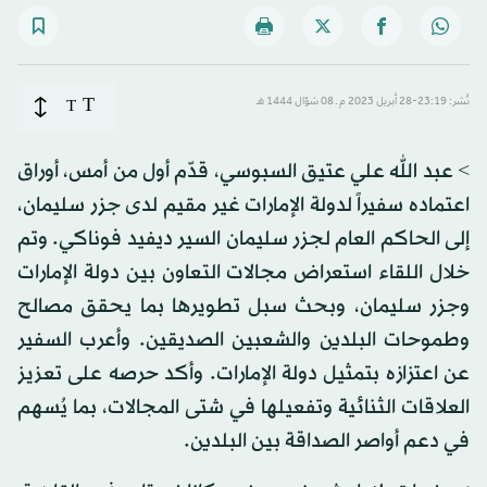
T
نُشر: 23:19-28 أبريل 2023 م ـ 08 شوّال 1444 هـ
T
> عبد الله علي عتيق السبوسي، قدّم أول من أمس، أوراق
اعتماده سفيراً لدولة الإمارات غير مقيم لدى جزر سليمان،
إلى الحاكم العام لجزر سليمان السير ديفيد فوناكي. وتم
خلال اللقاء استعراض مجالات التعاون بين دولة الإمارات
وجزر سليمان، وبحث سبل تطويرها بما يحقق مصالح
وطموحات البلدين والشعبين الصديقين. وأعرب السفير
عن اعتزازه بتمثيل دولة الإمارات. وأكد حرصه على تعزيز
العلاقات الثنائية وتفعيلها في شتى المجالات، بما يُسهم
في دعم أواصر الصداقة بين البلدين.