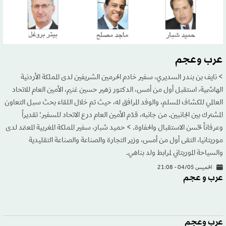
عرب وعجم
> نايف بن بندر السديري، سفير خادم الحرمين الشريفين لدى المملكة الأردنية
الهاشمية، استقبل أول من أمس، الدكتور زهير حسين غنيم، الأمين العام للاتحاد
العالمي للكشاف المسلم، والوفد المرافق له، حيث تم خلال اللقاء بحث سبل التعاون
المشترك بين الجانبين. من جانبه، قدّم الأمين العام درع الاتحاد للسفير؛ تقديراً
وعرفاناً لحُسن الاستقبال والحفاوة. > حميد شبار، سفير المملكة المغربية المعتمد لدى
موريتانيا، التقى أول من أمس، وزير التجارة والصناعة والصناعة التقليدية
والسياحة الموريتاني لمرابط ولد بناهي.
الخميس 04/05 - 21:08
عرب و عجم
عرب وعجم