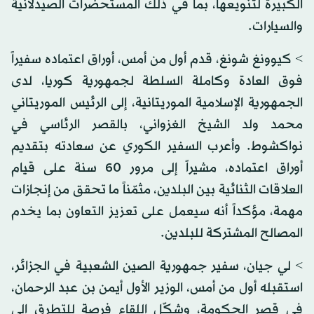
الكبيرة لتنويعها، بما في ذلك المستحضرات الصيدلانية
والسيارات.
> كيوونغ شونغ، قدم أول من أمس، أوراق اعتماده سفيراً
فوق العادة وكاملة السلطة لجمهورية كوريا، لدى
الجمهورية الإسلامية الموريتانية، إلى الرئيس الموريتاني
محمد ولد الشيخ الغزواني، بالقصر الرئاسي في
نواكشوط. وأعرب السفير الكوري عن سعادته بتقديم
أوراق اعتماده، مشيراً إلى مرور 60 سنة على قيام
العلاقات الثنائية بين البلدين، مثمّناً ما تحقق من إنجازات
مهمة، مؤكداً أنه سيعمل على تعزيز التعاون بما يخدم
المصالح المشتركة للبلدين.
> لي جيان، سفير جمهورية الصين الشعبية في الجزائر،
استقبله أول من أمس، الوزير الأول أيمن بن عبد الرحمان،
في قصر الحكومة، وشكّل اللقاء فرصة للتطرق إلى