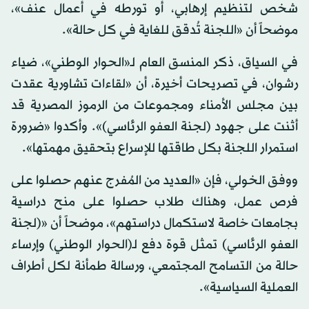
شخص لتنظيم إرهابي، أو تورطه في أعمال عنف»،
موضحاً أن «اللجنة تُدقق للغاية في كل حالة».
في السياق، ذكر المنسق العام لـ«الحوار الوطني»، ضياء
رشوان، في تصريحات أخيرة، أن «لقاءات تشاورية عقدت
بين مجلس الأمناء ومجموعات من الرموز المصرية قد
أثنت على جهود (لجنة العفو الرئاسي)». وأكدوا «ضرورة
استمرار اللجنة بكل طاقتها للإسراع بتحقيق مهمتها».
ووفق الخولي، فإن «العديد من المُفرج عنهم حصلوا على
فرص عمل، وهناك طلاب حصلوا على منح دراسية
بجامعات خاصة لاستكمال دراستهم»، موضحاً أن «(لجنة
العفو الرئاسي) تمثل قوة دفع لـ(الحوار الوطني) وإرساء
حالة من التسامح المجتمعي، ورسالة طمأنة لكل أطراف
العملية السياسية».