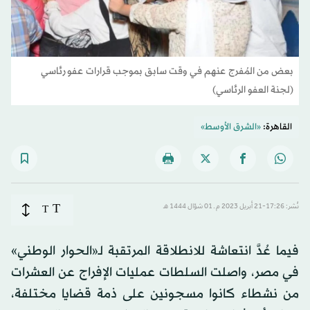
بعض من المُفرج عنهم في وقت سابق بموجب قرارات عفو رئاسي
(لجنة العفو الرئاسي)
القاهرة:
«الشرق الأوسط»
T
نُشر: 17:26-21 أبريل 2023 م ـ 01 شوّال 1444 هـ
T
فيما عُدَّ انتعاشة للانطلاقة المرتقبة لـ«الحوار الوطني»
في مصر، واصلت السلطات عمليات الإفراج عن العشرات
من نشطاء كانوا مسجونين على ذمة قضايا مختلفة،