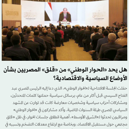
هل يحد «الحوار الوطني» من «قلق» المصريين بشأن
الأوضاع السياسية والاقتصادية؟
حفلت الجلسة الافتتاحية لـ«الحوار الوطني»، الذي دعا إليه الرئيس المصري عبد
الفتاح السيسي قبل أكثر من عام، برسائل سياسية حملتها كلمات المتحدثين،
ومشاركات أحزاب سياسية وشخصيات معارضة كانت قد توارت عن المشهد
السياسي المصري طيلة السنوات الماضية. وأكد مشاركون في «الحوار الوطني»
ومراقبون تحدثوا لـ«الشرق الأوسط»، أهمية انطلاق جلسات الحوار، في ظل «قلق
مجتمعي حول مستقبل الاقتصاد، وبخاصة مع ارتفاع معدلات التضخم وتسببه في