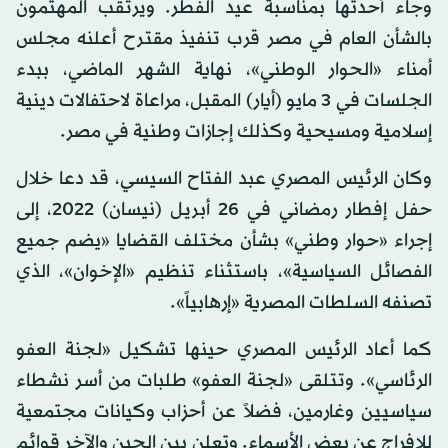
وجاء أحدثها بمناسبة عيد الفطر. ويرتقب المهتمون
بالشأن العام في مصر قرب تنفيذ مقترح أعلنه مجلس
أمناء «الحوار الوطني»، نهاية الشهر الماضي، ببدء
الجلسات في 3 مايو (أيار) المقبل، مراعاة لاحتفالات دينية
إسلامية ومسيحية وكذلك إجازات وطنية في مصر.
وكان الرئيس المصري عبد الفتاح السيسي، قد دعا خلال
حفل إفطار رمضاني في 26 أبريل (نيسان) 2022، إلى
إجراء «حوار وطني» بشأن مختلف القضايا «يضم جميع
الفصائل السياسية»، باستثناء تنظيم «الإخوان»، الذي
تصنفه السلطات المصرية «إرهابياً».
كما أعاد الرئيس المصري حينها تشكيل «لجنة العفو
الرئاسي». وتتلقى «لجنة العفو» طلبات من أسر نشطاء
سياسيين وغارمين، فضلاً عن أحزاب وكيانات مجتمعية
للإفراج عن بعض الأسماء. وتعلن بين الحين والآخر قوائم