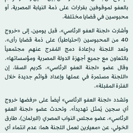
بالعفو لموقوفين بقرارات على ذمة النيابة المصرية، أو
محبوسين في قضايا مختلفة.
وأشارت «لجنة العفو الرئاسي»، قبل يومين، إلى «خروج
40 من المحبوسين (احتياطياً) على ذمة قضايا رأى».
وتعد اللجنة بـ«إعادة دمج المُفرج عنهم مجتمعياً
بالتعاون مع جميع أجهزة الدولة المصرية ومؤسساتها».
وقال عضو «لجنة العفو الرئاسي»، كريم السقا، إن
«اللجنة مستمرة في عملها وإعداد قوائم جديدة خلال
الفترة المقبلة».
وتشدد «لجنة العفو الرئاسي» أيضاً على «رفضها خروج
أي سجين يُمثل تهديداً». وتحدث عضو «لجنة العفو
الرئاسي»، عضو مجلس النواب المصري (البرلمان)، طارق
الخولي، عن «معيارين لعمل اللجنة هما: عدم انتماء أي