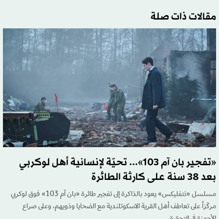
مقالات ذات صلة
«تفجير بان آم 103»... تحيّة لإنسانية أهل لوكربي
بعد 38 سنة على كارثة الطائرة
مسلسل «نتفليكس» يعود بالذاكرة إلى تفجير طائرة «بان آم 103» فوق لوكربي
مركّزاً على تعاطف أهل القرية الاسكوتلندية مع الضحايا وذويهم، وعلى صراع