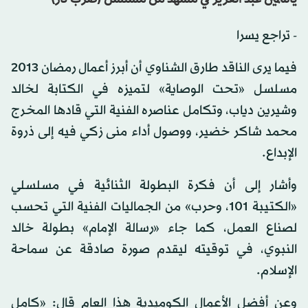
ياسمين عبد العزيز في مشهد من مسلسل (ضرب نار)
- تراجع يسرا
فيما يرى الناقد طارق الشناوي أن أبرز أعمال رمضان 2013
مسلسل «تحت الوصاية» لتميزه في الكتابة لخالد
وشيرين دياب، وتكامل عناصره الفنية التي قادها المخرج
محمد شاكر خضير، ووصول أداء منى زكي فيه إلى ذروة
الإبداع.
وأشار إلى أن فكرة البطولة الثنائية في مسلسلي
«الكتيبة 101، وحرب» من الجماليات الفنية التي تحسب
لصناع العمل، كما جاء «رسالة الإمام» بطولة خالد
النبوي، في توقيته ليقدم صورة صادقة عن سماحة
الإسلام.
وعن أفضل الأعمال الكوميدية هذا العام قال: «كامل