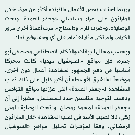
وبينما احتلت بعض الأعمال «الترند» أكثر من مرة، خلال
الماراثون على غرار مسلسلي «جعفر العمدة، وتحت
الوصاية»، و«ضرب نار»، و«المداح»، مرت أعمالاً أخرى مرور
الكرام، ولم تكن مثار اهتمام على أي وجه. وفق نقاد.
وبحسب محلل البيانات والذكاء الاصطناعي مصطفى أبو
جمرة، فإن مواقع «السوشيال ميديا» كانت محركاً
أساسياً في دفع الجمهور لمشاهدة أعمال دون أخرى،
موضحاً لـ«الشرق الأوسط» أن أكبر دليل على ذلك نسب
المشاهدة لـ«جعفر العمدة» التي عززتها مواقع التواصل
ودفعت لتوجيه متابعين جدد للمسلسل، مشيراً إلى أن
«جعفر العمدة» لمحمد رمضان، و«تحت الوصاية» لمنى
زكي، نالا نصيب الأسد في نسب المشاهدة خلال الماراثون
الرمضاني، وفقاً لمؤشرات تحليل مواقع «السوشيال