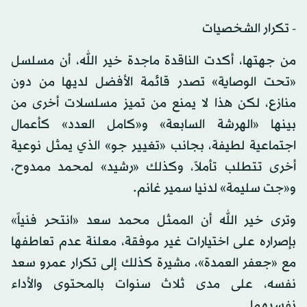
- تكرار الشخصيات
من جهتها، أكدت الناقدة ماجدة خير الله، أن مسلسل
«تحت الوصاية» تصدر قائمة الأفضل لديها من دون
منازع، لكن هذا لا يمنع من تميز مسلسلات أخرى من
بينها «الهرشة السابعة» و«كامل العدد» كأعمال
اجتماعية لطيفة، بجانب «تغيير جو» الذي يمثل نوعية
أخرى تتطلب تأملاً، وكذلك «رشيد» لمحمد ممدوح،
و«جت سليمة» لدنيا سمير غانم.
وترى خير الله أن الممثل محمد سعد «انتحر فنياً»
بإصراره على اختيارات غير موفقة، معلنة عدم تعاطفها
مع «جعفر العمدة»، مشيرة كذلك إلى تكرار عمرو سعد
نفسه، على مدى ثلاث سنوات بالمحتوى والأداء
نفسيهما.