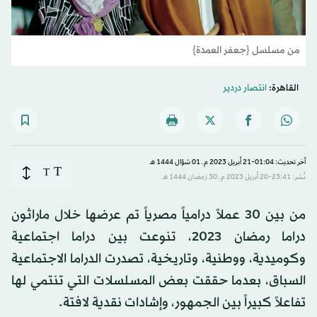
من مسلسل {جعفر العمدة}
القاهرة:
انتصار دردير
آخر تحديث: 01:04-21 أبريل 2023 م ـ 01 شوّال 1444 هـ
T
T
نُشر: 23:41-20 أبريل 2023 م ـ 30 رَمضان 1444 هـ
من بين 30 عملاً درامياً مصرياً تم عرضها خلال ماراثون
دراما رمضان 2023، تنوعت بين دراما اجتماعية
وكوميدية، ووطنية، وتاريخية، تصدرت الدراما الاجتماعية
السباق، بعدما حققت بعض المسلسلات التي تنتمي لها
تفاعلاً كبيراً بين الجمهور، وإشادات نقدية لافتة.