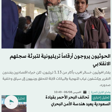
الحوثيون يروجون أرقاماً تريليونية لتبرئة سجلهم
الانقلابي
يقدّر الحوثيون خسائر الحرب بأكثر من 1.13 تريليون، لكن خبراء اقتصاديين يفندون
التقرير ويكشفون غياب المنهجية والبيانات قابلة للتحقق وينبهون إلى سياق وخلفية
صدوره.
وضاح الجليل (عدن)
الخميس 06/08 - 10:49
تحالف البحر الأحمر بقيادة
تحليل إخباري
تحليل إخباري
السعودية يعيد هندسة الأمن البحري