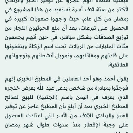
اليمنية صنعاء أنهم عجزوا عن توفير الخبز والزبادي
لأكثر من ستة آلاف أسرة تستفيد من هذا المشروع في
رمضان من كل عام، حيث واجهوا صعوبات كبيرة في
الحصول على تبرعات، بعد أن منع الحوثيون التجار من
توزيع الصدقات بشكل مباشر، في حين أنهم يجمعون
مئات المليارات من الريالات تحت اسم الزكاة وينفقونها
على قادتهم ومقاتليهم، وتمويل أنشطتهم وتوجهاتهم
الطائفية.
يقول أحمد وهو أحد العاملين في المطبخ الخيري إنهم
فوجئوا بمبادرة من شخص يدعى عبد الله بعرض خنجره
الذي يعرف في اليمن باسم (الجنبية) للبيع لصالح
المطبخ الخيري بعد أن أبلغ بأن المطبخ عاجز عن توفير
الخبز والزبادي للآلاف من الأسر التي اعتادت الحصول
على وجبة الإفطار منذ سنوات طوال شهر رمضان