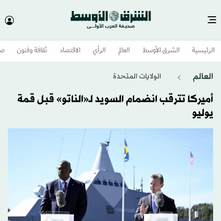
الرئيسية
الشرق الأوسط​
العالم
الرأي
الاقتصاد
ثقافة وفنون
صح
العالم
الولايات المتحدة​
أميركا تترقب انضمام السويد لـ«الناتو» قبل قمة
يوليو