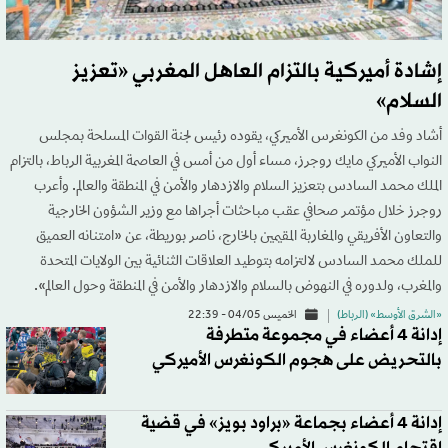
إشادة أميركية بالتزام العاهل المغربي «تعزيز
السلام»
أشاد وفد من الكونغرس الأميركي، يقوده رئيس لجنة القوات المسلحة بمجلس
النواب الأميركي مايك روجرز، مساء أول من أمس في العاصمة المغربية الرباط، بالتزام
الملك محمد السادس بتعزيز السلام والازدهار والأمن في المنطقة والعالم. وأعرب
روجرز خلال مؤتمر صحافي عقب مباحثات أجراها مع وزير الشؤون الخارجية
والتعاون الأفريقي والمغاربة المقيمين بالخارج، ناصر بوريطة، عن «امتنانه العميق
للملك محمد السادس لالتزامه بتوطيد العلاقات الثنائية بين الولايات المتحدة
والمغرب، ولدوره في النهوض بالسلام والازدهار والأمن في المنطقة وحول العالم».
«الشرق الأوسط» (الرباط)
الخميس 04/05 - 22:39
إدانة 4 أعضاء في مجموعة متطرفة
بالتحريض على هجوم الكونغرس الأميركي
إدانة 4 أعضاء بجماعة «براود بويز» في قضية