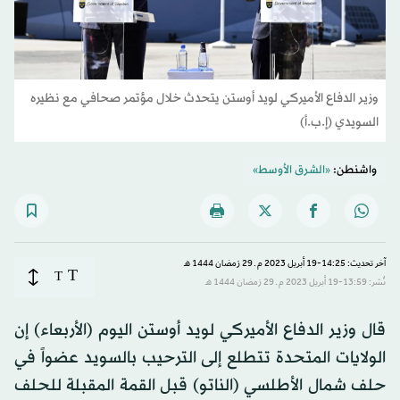
وزير الدفاع الأميركي لويد أوستن يتحدث خلال مؤتمر صحافي مع نظيره
السويدي (إ.ب.أ)
واشنطن:
«الشرق الأوسط»
آخر تحديث: 14:25-19 أبريل 2023 م ـ 29 رَمضان 1444 هـ
T
T
نُشر: 13:59-19 أبريل 2023 م ـ 29 رَمضان 1444 هـ
قال وزير الدفاع الأميركي لويد أوستن اليوم (الأربعاء) إن
الولايات المتحدة تتطلع إلى الترحيب بالسويد عضواً في
حلف شمال الأطلسي (الناتو) قبل القمة المقبلة للحلف