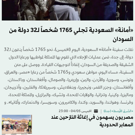
«أمانة» السعودية تجلي 1765 شخصاً لـ32 دولة من
السودان
نقلت سفينة «أمانة» السعودية، اليوم (الخميس)، نحو 1765 شخصاً ينتمون لـ32
دولة، إلى جدة، ضمن عمليات الإجلاء التي تقوم بها المملكة لمواطنيها ورعايا الدول
الشقيقة والصديقة من السودان، إنفاذاً لتوجيهات القيادة. ووصل على متن
السفينة، مساء اليوم، مواطن سعودي و1765 شخصاً من رعايا «مصر، والعراق،
وتونس، وسوريا، والأردن، واليمن، وإريتريا، والصومال، وأفغانستان، وباكستان،
وأفغانستان، وجزر القمر، ونيجيريا، وبنغلاديش، وسيريلانكا، والفلبين، وأذربيجان،
وماليزيا، وكينيا، وتنزانيا، والولايات المتحدة، وتشيك، والبرازيل، والمملكة المتحدة،
وفرنسا، وهولندا، والسويد، وكندا، والكاميرون، وسويسرا، والدنمارك، وألمانيا». و
«الشرق الأوسط» (جدة)
الخميس 04/05 - 23:00
مصريون يسهمون في إغاثة النازحين عند
المعابر الحدودية