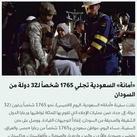
«أمانة» السعودية تجلي 1765 شخصاً لـ32 دولة من
السودان
نقلت سفينة «أمانة» السعودية، اليوم (الخميس)، نحو 1765 شخصاً ينتمون لـ32
دولة، إلى جدة، ضمن عمليات الإجلاء التي تقوم بها المملكة لمواطنيها ورعايا الدول
الشقيقة والصديقة من السودان، إنفاذاً لتوجيهات القيادة. ووصل على متن
السفينة، مساء اليوم، مواطن سعودي و1765 شخصاً من رعايا «مصر، والعراق،
وتونس، وسوريا، والأردن، واليمن، وإريتريا، والصومال، وأفغانستان، وباكستان،