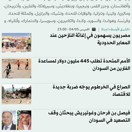
وأفغانستان، وجزر القمر، ونيجيريا، وبنغلاديش، وسيريلانكا، والفلبين، وأذربيجان،
وماليزيا، وكينيا، وتنزانيا، والولايات المتحدة، وتشيك، والبرازيل، والمملكة المتحدة،
وفرنسا، وهولندا، والسويد، وكندا، والكاميرون، وسويسرا، والدنمارك، وألمانيا». و
«الشرق الأوسط» (جدة)
الخميس 04/05 - 23:00
مصريون يسهمون في إغاثة النازحين عند
المعابر الحدودية
الأمم المتحدة تطلب 445 مليون دولار لمساعدة
الفارين من السودان
الصراع في الخرطوم يوجّه ضربة جديدة
للاقتصاد
فيصل بن فرحان وغوتيريش يبحثان وقف
التصعيد في السودان