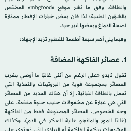
والطاقة، وفق ما نشر موقع «mbgfood» المختص
بالشؤون الطبية؛ لذا فان بعض خيارات الإفطار ممتازة
لصحة الدماغ وبعضها غير جيد.
وفيما يلي أهم سبعة أطعمة للفطور تزيد الإجهاد:
1. عصائر الفاكهة المضافة
تقول نايدو «على الرغم من أنني غالبًا ما أوصي بشرب
العصائر بمجموعة قوية من البروتينات والتغذية التي
تعمل بالطاقة النباتية، إلا أن هناك العديد من العصائر
التي هي عبارة عن مخفوقات حليب حلوة مقنعة. على
وجه الخصوص، العصائر المصنوعة فقط من الفاكهة
(غالبًا الموز والمانجو عالية السكر في الدم)، وكذلك
المشروبات بنكهة الفاكهة أو الزبادي التي تحتوي على