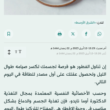
لندن:
«الشرق الأوسط»
آخر تحديث: 15:29-12 أبريل 2023 م ـ 22 رَمضان 1444 هـ
T
T
نُشر: 15:26-12 أبريل 2023 م ـ 22 رَمضان 1444 هـ
إن تناول الفطور هو فرصة لجسمك لكسر صيامه طوال
الليل ولحصول عقلك على أول مصدر للطاقة في اليوم
التالي.
وحسب الأخصائية النفسية المعتمدة بمجال التغذية
الدكتورة أوما نايدو، فإن تغذية الجسم والدماغ بشكل
مناسب في وجبة الإفطار هي المفتاح للتركيز طوال اليوم