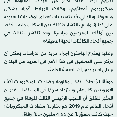
لديهم أيضًا أعداد أكبر من جينات المقاومة في
ميكروبيوم أمعائهم. وكانت الروابط قوية بشكل
ملحوظ. وبالتالي، قد يتسبب استخدام المضادات الحيوية
على نطاق واسع بانتشار ARGs بين السكان، وليس فقط
بين أولئك المعرضين مباشرة، وقد تنتشر ARGs في
جميع أنحاء الكائنات الحية الدقيقة».
وعليه يقترح الباحثون إجراء مزيد من الدراسات يمكن أن
تركز على التحقيق في هذا الأمر في المزيد من البلدان
وعلى استراتيجيات الصحة العامة.
ووفقًا للأبحاث، تقتل مقاومة مضادات الميكروبات آلاف
الأوروبيين كل عام وستزداد سوءًا في المستقبل. غير ان
المثير للقلق أن السبب الرئيسي الثالث للوفاة في جميع
أنحاء العالم عام 2019 هو مقاومة مضادات الميكروبات؛
حيث كانت مسؤولة عن 4.95 مليون حالة وفاة.