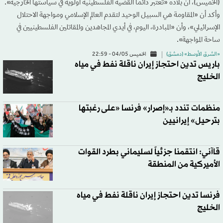
(الخميس)، أن بلاده «تعتبر دائماً القضية الفلسطينية أولوية في سياستها الخارجية».
وأكد أن «المقاومة هي السبيل الوحيد لتقدم العالم الإسلامي ومواجهة الاحتلال
الإسرائيلي»، وأن «المبادرة، اليوم، في أيدي المجاهدين والمقاتلين الفلسطينيين في
ساحة المواجهة».
«الشرق الأوسط» (دمشق)
الخميس 04/05 - 22:59
باريس تدين احتجاز إيران ناقلة نفط في مياه
الخليج
منظمات تندد بـ«إصرار» فرنسا «على رغبتها
بترحيل» إيرانيين
قاآني: انتقمنا جزئياً لسليماني بطرد القوات
الأميركية من المنطقة
فرنسا تدين احتجاز إيران ناقلة نفط في مياه
الخليج