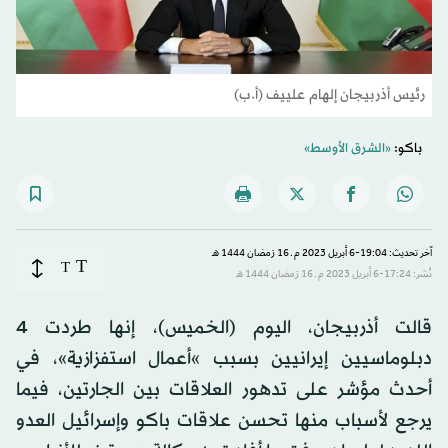
رئيس أذربيجان إلهام علييف (أ.ب)
باكو:
«الشرق الأوسط»
آخر تحديث: 19:04-6 أبريل 2023 م ـ 16 رَمضان 1444 هـ
T
T
نُشر: 17:24-6 أبريل 2023 م ـ 16 رَمضان 1444 هـ
قالت أذربيجان، اليوم (الخميس)، إنها طردت 4
دبلوماسيين إيرانيين بسبب‭ ‬‬»أعمال استفزازية»، في
أحدث مؤشر على تدهور العلاقات بين الجارتين، فيما
يرجع لأسباب منها تحسن علاقات باكو وإسرائيل العدو