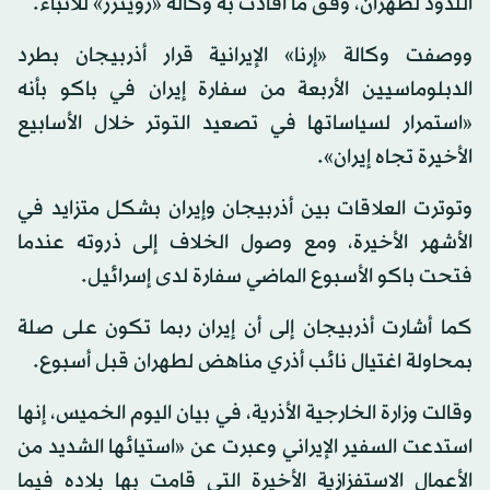
اللدود لطهران، وفق ما أفادت به وكالة «رويترز» للأنباء.
ووصفت وكالة «إرنا» الإيرانية قرار أذربيجان بطرد
الدبلوماسيين الأربعة من سفارة إيران في باكو بأنه
«استمرار لسياساتها في تصعيد التوتر خلال الأسابيع
الأخيرة تجاه إيران».
وتوترت العلاقات بين أذربيجان وإيران بشكل متزايد في
الأشهر الأخيرة، ومع وصول الخلاف إلى ذروته عندما
فتحت باكو الأسبوع الماضي سفارة لدى إسرائيل.
كما أشارت أذربيجان إلى أن إيران ربما تكون على صلة
بمحاولة اغتيال نائب أذري مناهض لطهران قبل أسبوع.
وقالت وزارة الخارجية الأذرية، في بيان اليوم الخميس، إنها
استدعت السفير الإيراني وعبرت عن «استيائها الشديد من
الأعمال الاستفزازية الأخيرة التي قامت بها بلاده فيما