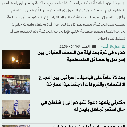
الإسرائيليين، بإعلانه أنه يؤيد إبرام صفقة ادعاء تنهي محاكمة رئيس الوزراء بنيامين
نتنياهو، بتهم الفساد، من دون الدخول إلى السجن بشرط أن يتخلى عن الحكم.
وقال غانتس في تصريحات صحافية خلال المظاهرات، إن نتنياهو يعيش في ضائقة
بسبب هذه المحاكمة، ويستخدم كل ما لديه من قوة وحلفاء وأدوات حكم لكي
يحارب القضاء ويهدم منظومة الحكم. فإذا نجا من المحاكمة وتم تحييده، سوف
تسقط هذه الخطة.
نظير مجلي (تل أبيب)
الخميس 04/05 - 22:39
هدوء في غزة بعد ليلة من القصف المتبادل بين
إسرائيل والفصائل الفلسطينية
بعد 75 عاماً على قيامها... إسرائيل بين النجاح
الاقتصادي والفروقات الاجتماعية الصارخة
مكارثي يتعهد دعوة نتنياهو إلى واشنطن في
حال استمر تجاهل بايدن له