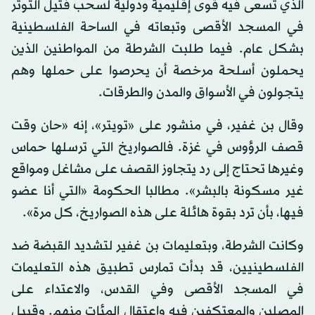
الذي تسعى فيه قوى إقليمية ودولية لسحب فتيل التوتر
في المسجد الأقصى وتبعاته في الساحة الفلسطينية
بشكل عام. فيما طلبت الشرطة من المواطنين الذين
يحملون أسلحة مرخصة أن يحرصوا على حملها وهم
يتجولون في الأسواق والمدن والطرقات.
وقال بن غفير، في منشور على «تويتر»، إنه «حان وقت
قصف الرؤوس في غزة. فالصواريخ التي ترسلها حماس
وغيرها تحتاج إلى رد يتجاوز القصف على مشاغل ومواقع
غير مسكونة بالبشر». مطالبا الحكومة «التي أنا عضو
فيها، بأن ترد بقوة هائلة على هذه الصواريخ، كل مرة».
وكانت الشرطة، وبتعليمات بن غفير لتشديد القبضة ضد
الفلسطينيين، قد بدأت تمارس تطبيق هذه التعليمات
في المسجد الأقصى وفي القدس، والاعتداء على
المصلين والمعتكفين فيه واعتقال المئات منهم. وقبيل