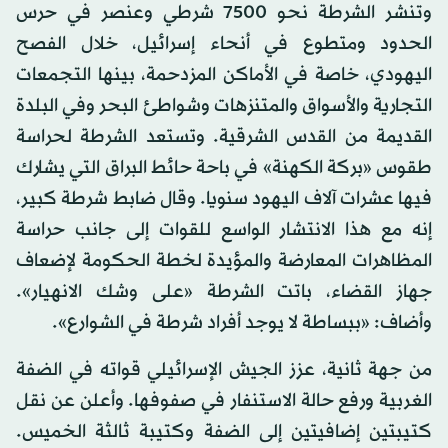
وتنشر الشرطة نحو 7500 شرطي وعنصر في حرس
الحدود ومتطوع في أنحاء إسرائيل، خلال الفصح
اليهودي، خاصة في الأماكن المزدحمة، بينها التجمعات
التجارية والأسواق والمتنزهات وشواطئ البحر وفي البلدة
القديمة من القدس الشرقية. وتستعد الشرطة لحراسة
طقوس «بركة الكهنة» في باحة حائط البراق التي يشارك
فيها عشرات آلاف اليهود سنويا. وقال ضابط شرطة كبير،
إنه مع هذا الانتشار الواسع للقوات إلى جانب حراسة
المظاهرات المعارضة والمؤيدة لخطة الحكومة لإضعاف
جهاز القضاء، باتت الشرطة «على وشك الانهيار».
وأضاف: «ببساطة لا يوجد أفراد شرطة في الشوارع».
من جهة ثانية، عزز الجيش الإسرائيلي قواته في الضفة
الغربية ورفع حالة الاستنفار في صفوفها. وأعلن عن نقل
كتيبتين إضافيتين إلى الضفة وكتيبة ثالثة الخميس.