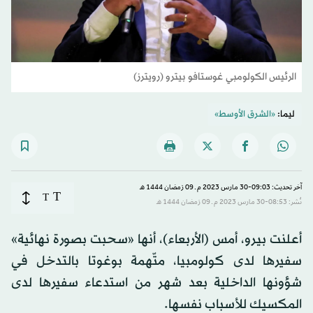
الرئيس الكولومبي غوستافو بيترو (رويترز)
ليما:
«الشرق الأوسط»
آخر تحديث: 09:03-30 مارس 2023 م ـ 09 رَمضان 1444 هـ
T
T
نُشر: 08:53-30 مارس 2023 م ـ 09 رَمضان 1444 هـ
أعلنت بيرو، أمس (الأربعاء)، أنها «سحبت بصورة نهائية»
سفيرها لدى كولومبيا، متّهمة بوغوتا بالتدخل في
شؤونها الداخلية بعد شهر من استدعاء سفيرها لدى
المكسيك للأسباب نفسها.