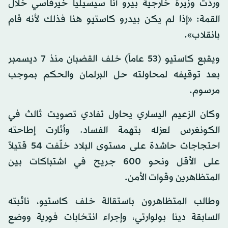
وردّت وزيرة خارجية بيرو آنا سيسيليا خيرفاسي خلال
القمة: «إذا لم يكن بيدرو كاستيو هنا فذلك لأنه قام
بانقلاب».
ويقبع كاستيو (53 عاماً) خلف القضبان منذ 7 ديسمبر
بعد توقيفه لمحاولته حل البرلمان والحكم بموجب
مرسوم.
وكان الزعيم اليساري يحاول تفادي تصويت ثالث في
الكونغرس لعزله بتهمة الفساد. وأثارت إطاحته
احتجاجات حاشدة على مستوى البلاد خلّفت 54 قتيلاً
على الأقل ونحو 600 جريح في اشتباكات بين
المتظاهرين وقوات الأمن.
وطالب المتظاهرون باستقالة خلف كاستيو، نائبته
السابقة دينا بولوارتي، وإجراء انتخابات فورية ووضع