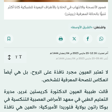
ضمور الأنسجة والالتهاب في الخلايا بالأطراف البعيدة للشبكية كانا أكثر
تنبؤًا بالحالة المعرفية (رويترز)
واشنطن:
«الشرق الأوسط»
آخر تحديث: 12:16-25 مارس 2023 م ـ 04 رَمضان 1444 هـ
T
T
نُشر: 09:46-25 مارس 2023 م ـ 04 رَمضان 1444 هـ
لا تعتبر العيون مجرد نافذة على الروح، بل هي أيضاً
انعكاس للصحة المعرفية للشخص.
قالت طبيبة العيون الدكتورة كريستين غرير، مديرة
التعليم الطبي في معهد الأمراض العصبية التنكسية في
بوكا راتون بولاية فلوريدا الأميركية: «العين هي نافذة