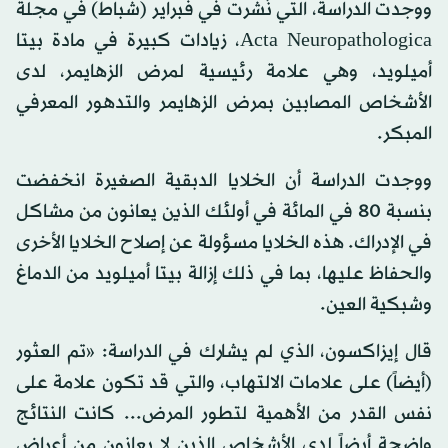
ووجدت الدراسة، التي نُشرت في فبراير (شباط) في مجلة
Acta Neuropathologica، زيادات كبيرة في مادة بيتا
أميلويد، وهي علامة رئيسية لمرض الزهايمر، لدى
الأشخاص المصابين بمرض الزهايمر والتدهور المعرفي
المبكر.
ووجدت الدراسة أن الخلايا الدبقية الصغيرة انخفضت
بنسبة 80 في المائة في أولئك الذين يعانون من مشاكل
في الإدراك. هذه الخلايا مسؤولة عن إصلاح الخلايا الأخرى
والحفاظ عليها، بما في ذلك إزالة بيتا أميلويد من الدماغ
وشبكية العين.
قال إيزاكسون، الذي لم يشارك في الدراسة: «تم العثور
(أيضاً) على علامات الالتهاب، والتي قد تكون علامة على
نفس القدر من الأهمية لتطور المرض... كانت النتائج
واضحة أيضاً لدى الأشخاص الذين لا يعانون من أعراض