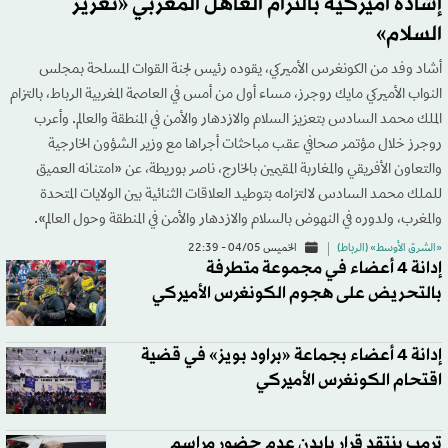
إشادة أميركية بالتزام العاهل المغربي «تعزيز
السلام»
أشاد وفد من الكونغرس الأميركي، يقوده رئيس لجنة القوات المسلحة بمجلس
النواب الأميركي مايك روجرز، مساء أول من أمس في العاصمة المغربية الرباط، بالتزام
الملك محمد السادس بتعزيز السلام والازدهار والأمن في المنطقة والعالم. وأعرب
روجرز خلال مؤتمر صحافي عقب مباحثات أجراها مع وزير الشؤون الخارجية
والتعاون الأفريقي والمغاربة المقيمين بالخارج، ناصر بوريطة، عن «امتنانه العميق
للملك محمد السادس لالتزامه بتوطيد العلاقات الثنائية بين الولايات المتحدة
والمغرب، ولدوره في النهوض بالسلام والازدهار والأمن في المنطقة وحول العالم».
«الشرق الأوسط» (الرباط)
الخميس 04/05 - 22:39
إدانة 4 أعضاء في مجموعة متطرفة
بالتحريض على هجوم الكونغرس الأميركي
إدانة 4 أعضاء بجماعة «براود بويز» في قضية
اقتحام الكونغرس الأميركي
ترمب ينتقد قرار بايدن عدم حضور مراسم