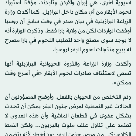
آسيوية أخرى، هي إيران والأردن وتايلاند، مؤقتا استيراد
لحوم الأبقار من أي مكان داخل البرازيل. كما أكدت وزارة
الزراعة البرازيلية في بيان صدر في وقت سابق أن روسيا
أوقفت الواردات لكن من ولاية بارا فقط. وذكرت الوزارة أنه
لا يوجد سوى مصنع واحد لتعليب اللحوم في بارا مصرح
له ببيع منتجات لحوم البقر لروسيا.
وأكدت وزارة الزراعة والثروة الحيوانية البرازيلية أنها
تسعى لاستئناف صادرات لحوم الأبقار «في أسرع وقت
ممكن».
وتم التخلص من الحيوان بالفعل. وأوضح المسؤولون أن
الحالات غير النمطية لمرض جنون البقر يمكن أن تحدث
بشكل عفوي في قطعان الماشية وأن هذه العدوى لا
تعتمد على تناول علف ملوث بالبريون... ولكن النمط
الكلاسيكي من مرض جنون البقر يعد أخطر لأنه يتضمن