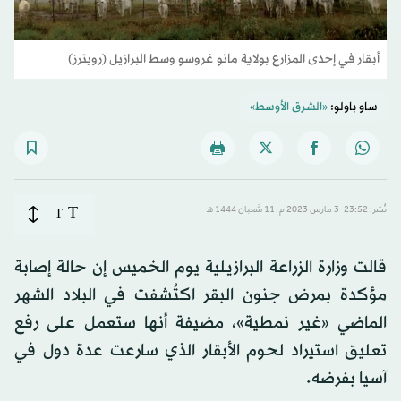
أبقار في إحدى المزارع بولاية ماتو غروسو وسط البرازيل (رويترز)
ساو باولو:
«الشرق الأوسط»
T
نُشر: 23:52-3 مارس 2023 م ـ 11 شَعبان 1444 هـ
T
قالت وزارة الزراعة البرازيلية يوم الخميس إن حالة إصابة
مؤكدة بمرض جنون البقر اكتُشفت في البلاد الشهر
الماضي «غير نمطية»، مضيفة أنها ستعمل على رفع
تعليق استيراد لحوم الأبقار الذي سارعت عدة دول في
آسيا بفرضه.