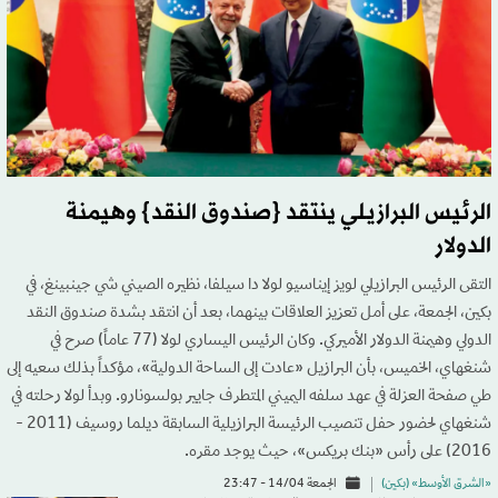
الرئيس البرازيلي ينتقد {صندوق النقد} وهيمنة
الدولار
التقى الرئيس البرازيلي لويز إيناسيو لولا دا سيلفا، نظيره الصيني شي جينبينغ، في
بكين، الجمعة، على أمل تعزيز العلاقات بينهما، بعد أن انتقد بشدة صندوق النقد
الدولي وهيمنة الدولار الأميركي. وكان الرئيس اليساري لولا (77 عاماً) صرح في
شنغهاي، الخميس، بأن البرازيل «عادت إلى الساحة الدولية»، مؤكداً بذلك سعيه إلى
طي صفحة العزلة في عهد سلفه اليميني المتطرف جايير بولسونارو. وبدأ لولا رحلته في
شنغهاي لحضور حفل تنصيب الرئيسة البرازيلية السابقة ديلما روسيف (2011 -
2016) على رأس «بنك بريكس»، حيث يوجد مقره.
«الشرق الأوسط» (بكين)
الجمعة 14/04 - 23:47