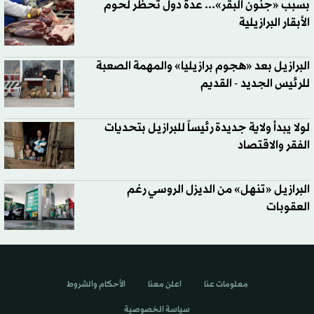
بسبب «جنون البقر»... عدة دول تحظر لحوم
الأبقار البرازيلية
البرازيل بعد «هجوم برازيليا» والمهمة الصعبة
للرئيس الجديد - القديم
لولا يبدأ ولاية جديدة رئيساً للبرازيل بتحديات
الفقر والاقتصاد
البرازيل «تنهل» من الديزل الروسي رغم
العقوبات
معلومات عنا
اعلن معنا
الأحكام والشروط
سياسة الخصوصية