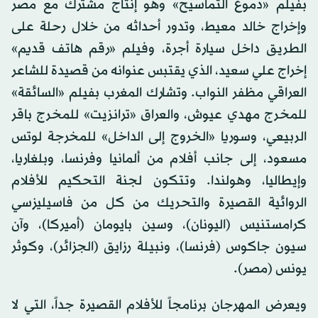
بفيلم «دموع التماسيح» وهو إنتاج مشترك مع مصر
وإخراج خالد معيط، وتدور أحداثه من خلال رحلة على
الطريق داخل سيارة أجرة، وفيلم «رقم هاتف قديم»
إخراج علي سعيد، الذي يقتبس عنوانه من قصيدة للشاعر
العراقي مظفر النواب. وتشارك المغرب بفيلم «السائقة»
للمخرج مهدي عيوش، والعراق «ترانزيت» للمخرج باقر
الربيعي، وسوريا «الخروج إلى الداخل» للمخرجة لوتس
مسعود، إلى جانب أفلام من ألمانيا وفرنسا، وبلغاريا،
وإيطاليا، وهولندا. وتتكون لجنة التحكيم للأفلام
الروائية القصيرة والتحريك من كل من فاسيليزسي
كرامستنيس (اليونان)، وسين بايومان (أميركا)، وآن
سيون جاكوس (فرنسا)، ونبيلة رزايق (الجزائر)، وكوثر
يونس (مصر).
ويعرض المهرجان برنامجاً للأفلام القصيرة جداً، التي لا