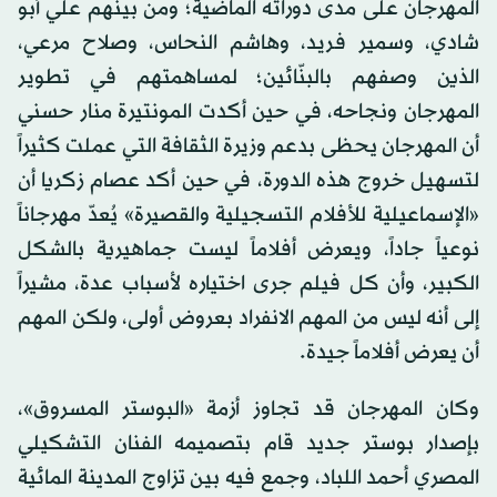
المهرجان على مدى دوراته الماضية؛ ومن بينهم علي أبو
شادي، وسمير فريد، وهاشم النحاس، وصلاح مرعي،
الذين وصفهم بالبنّائين؛ لمساهمتهم في تطوير
المهرجان ونجاحه، في حين أكدت المونتيرة منار حسني
أن المهرجان يحظى بدعم وزيرة الثقافة التي عملت كثيراً
لتسهيل خروج هذه الدورة، في حين أكد عصام زكريا أن
«الإسماعيلية للأفلام التسجيلية والقصيرة» يُعدّ مهرجاناً
نوعياً جاداً، ويعرض أفلاماً ليست جماهيرية بالشكل
الكبير، وأن كل فيلم جرى اختياره لأسباب عدة، مشيراً
إلى أنه ليس من المهم الانفراد بعروض أولى، ولكن المهم
أن يعرض أفلاماً جيدة.
وكان المهرجان قد تجاوز أزمة «البوستر المسروق»،
بإصدار بوستر جديد قام بتصميمه الفنان التشكيلي
المصري أحمد اللباد، وجمع فيه بين تزاوج المدينة المائية