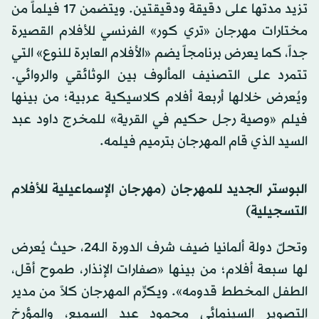
تزيد مدتها على دقيقة ودقيقتين. ويتضمن 17 فيلماً من
مختارات مهرجان «تري كور» الفرنسي للأفلام القصيرة
جداً، كما يعرض برنامجاً يضم «الأفلام العابرة للنوع» التي
تتمرد على التصنيف المألوف بين الوثائقي والروائي.
ويُعرض خلالها أربعة أفلام كلاسيكية عربية؛ من بينها
فيلم «وصية رجل حكيم في القرية» للمخرج داود عبد
السيد الذي قام المهرجان بترميم فيلمه.
البوستر الجديد للمهرجان (مهرجان الإسماعيلية للأفلام
التسجيلية)
وتحلّ دولة ألمانيا ضيف شرف الدورة الـ24، حيث يُعرض
لها سبعة أفلام؛ من بينها «صفارات الإنذار، طموح أقل،
الطفل المخطط قدومه». ويكرِّم المهرجان كلاً من مدير
التصوير السينمائي محمود عبد السميع، والمؤرخ