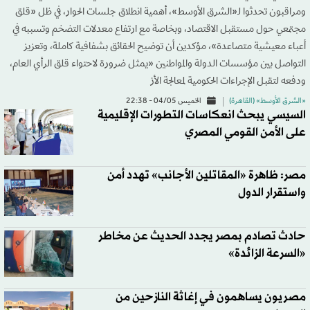
ومراقبون تحدثوا لـ«الشرق الأوسط»، أهمية انطلاق جلسات الحوار، في ظل «قلق
مجتمعي حول مستقبل الاقتصاد، وبخاصة مع ارتفاع معدلات التضخم وتسببه في
أعباء معيشية متصاعدة»، مؤكدين أن توضيح الحقائق بشفافية كاملة، وتعزيز
التواصل بين مؤسسات الدولة والمواطنين «يمثل ضرورة لاحتواء قلق الرأي العام،
ودفعه لتقبل الإجراءات الحكومية لمعالجة الأز
«الشرق الأوسط» (القاهرة)
الخميس 04/05 - 22:38
السيسي يبحث انعكاسات التطورات الإقليمية
على الأمن القومي المصري
مصر: ظاهرة «المقاتلين الأجانب» تهدد أمن
واستقرار الدول
حادث تصادم بمصر يجدد الحديث عن مخاطر
«السرعة الزائدة»
مصريون يساهمون في إغاثة النازحين من