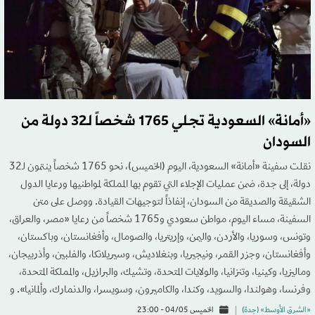
«أمانة» السعودية تجلي 1765 شخصاً لـ32 دولة من
السودان
نقلت سفينة «أمانة» السعودية، اليوم (الخميس)، نحو 1765 شخصاً ينتمون لـ32
دولة، إلى جدة، ضمن عمليات الإجلاء التي تقوم بها المملكة لمواطنيها ورعايا الدول
الشقيقة والصديقة من السودان، إنفاذاً لتوجيهات القيادة. ووصل على متن
السفينة، مساء اليوم، مواطن سعودي و1765 شخصاً من رعايا «مصر، والعراق،
وتونس، وسوريا، والأردن، واليمن، وإريتريا، والصومال، وأفغانستان، وباكستان،
وأفغانستان، وجزر القمر، ونيجيريا، وبنغلاديش، وسيريلانكا، والفلبين، وأذربيجان،
وماليزيا، وكينيا، وتنزانيا، والولايات المتحدة، وتشيك، والبرازيل، والمملكة المتحدة،
وفرنسا، وهولندا، والسويد، وكندا، والكاميرون، وسويسرا، والدنمارك، وألمانيا». و
«الشرق الأوسط» (جدة)
الخميس 04/05 - 23:00