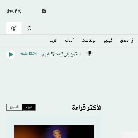
في العمق
فيديو
بودكاست
ألعاب
المزيد
استمع إلى "إيجاز" اليوم
12:34 دقيقه
الأكثر قراءة
اليوم
الأسبوع