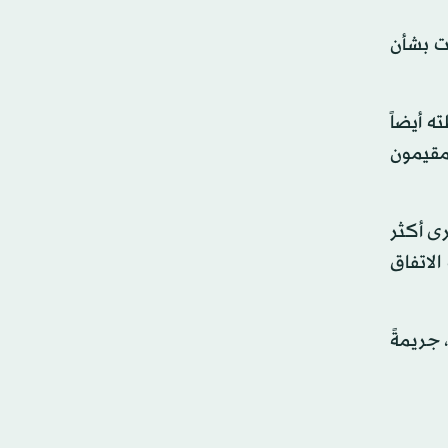
ات بشأن
 أيضاً
 مقيمون
رى أكثر
الاتفاق
 جريمةً