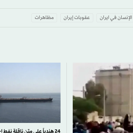
لإنسان في ايران
عقوبات إيران
مظاهرات
24 هندياً على متن ناقلة نفط ا