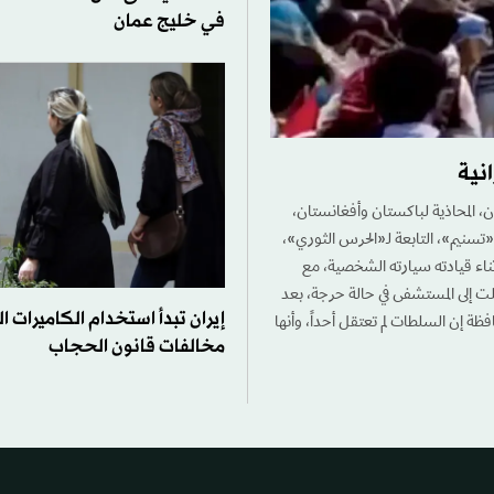
في خليج عمان
نية
 المحاذية لباكستان وأفغانستان،
تسنيم»، التابعة لـ«الحرس الثوري»،
أثناء قيادته سيارته الشخصية، مع
لت إلى المستشفى في حالة حرجة، بعد
إيران تبدأ استخدام الكاميرات ا
حافظة إن السلطات لم تعتقل أحداً، وأنها
مخالفات قانون الحجاب