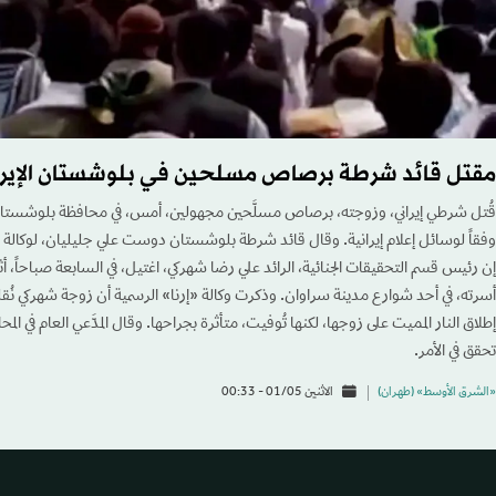
مقتل قائد شرطة برصاص مسلحين في بلوشستان الإيرا
قُتل شرطي إيراني، وزوجته، برصاص مسلَّحين مجهولين، أمس، في محافظة بلوشستان،
وفقاً لوسائل إعلام إيرانية. وقال قائد شرطة بلوشستان دوست علي جليليان، لوكالة «
إن رئيس قسم التحقيقات الجنائية، الرائد علي رضا شهركي، اغتيل، في السابعة صباحاً، 
أسرته، في أحد شوارع مدينة سراوان. وذكرت وكالة «إرنا» الرسمية أن زوجة شهركي نُق
إطلاق النار المميت على زوجها، لكنها تُوفيت، متأثرة بجراحها. وقال المدَّعي العام في الم
تحقق في الأمر.
«الشرق الأوسط» (طهران)
الاثنين 01/05 - 00:33