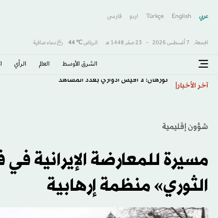
عربي
English
Türkçe
اردو
فارسى
الجمعة,
7 أغسطس 2026
-
23 صفَر 1448 هـ
الرياض
℃
44
سماء صافية
الشرق الأوسط​
العالم
الرأي
ا
نورهان: لا أقيس أدواري بعدد المَشاهد
آخر الأخبار
شؤون إقليمية
مسيرة للمعارضة الإيرانية في
الثوري» منظمة إرهابية