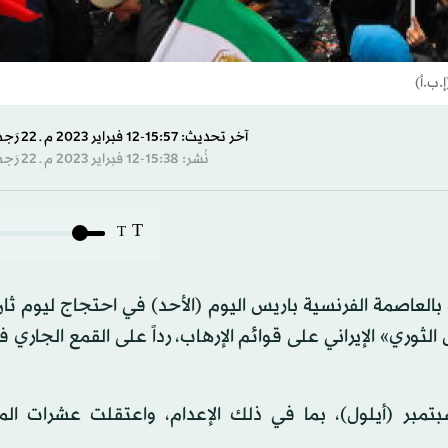
.ب.أ)
آخر تحديث: 15:57-12 فبراير 2023 م ـ 22 رَجب 1444 هـ
نُشر: 15:38-12 فبراير 2023 م ـ 22 رَجب 1444 هـ
T
T
العاصمة الفرنسية باريس اليوم (الأحد) في احتجاج ليوم ثا
لثوري» الإيراني على قوائم الإرهاب، رداً على القمع الجاري في
مبر (أيلول)، بما في ذلك الإعدام، واعتقلت عشرات الم