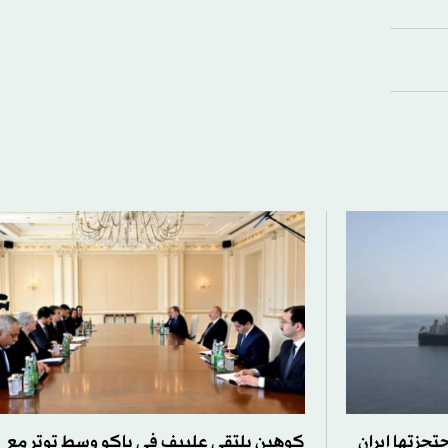
حتجزتها إيران
كوهين يلتقي علييف في باكو وسط توتر مع