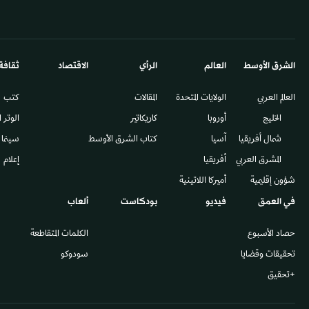
الشرق الأوسط​
العالم
الرأي
الاقتصاد
ثقافة
العالم العربي
الولايات المتحدة
المقالات
كتب
الخليج
أوروبا
كاريكاتير
الوتر 
شمال أفريقيا
آسيا
كتاب الشرق الأوسط
سينما
المشرق العربي
أفريقيا
إعلام
شؤون إقليمية
أميركا اللاتينية
في العمق
فيديو
بودكاست
ألعاب
حصاد الأسبوع
الكلمات المتقاطعة
تحقيقات وقضايا
سودوكو
+تحقيق