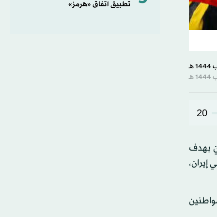
تطبيق اتفاق «هرمز»
20
نٍ بهدف
 إيران،
واطنين