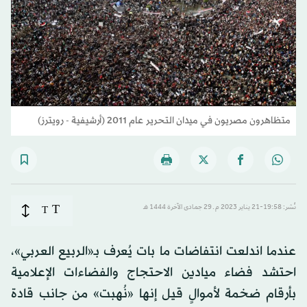
متظاهرون مصريون في ميدان التحرير عام 2011 (أرشيفية - رويترز)
T
نُشر: 19:58-21 يناير 2023 م ـ 29 جمادى الآخرة 1444 هـ
T
عندما اندلعت انتفاضات ما بات يُعرف بـ«الربيع العربي»،
احتشد فضاء ميادين الاحتجاج والفضاءات الإعلامية
بأرقام ضخمة لأموالٍ قيل إنها «نُهبت» من جانب قادة