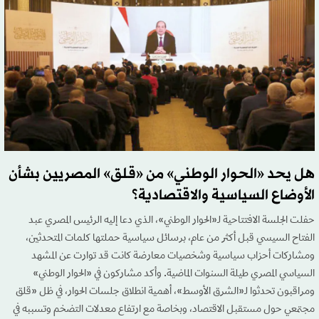
هل يحد «الحوار الوطني» من «قلق» المصريين بشأن
الأوضاع السياسية والاقتصادية؟
حفلت الجلسة الافتتاحية لـ«الحوار الوطني»، الذي دعا إليه الرئيس المصري عبد
الفتاح السيسي قبل أكثر من عام، برسائل سياسية حملتها كلمات المتحدثين،
ومشاركات أحزاب سياسية وشخصيات معارضة كانت قد توارت عن المشهد
السياسي المصري طيلة السنوات الماضية. وأكد مشاركون في «الحوار الوطني»
ومراقبون تحدثوا لـ«الشرق الأوسط»، أهمية انطلاق جلسات الحوار، في ظل «قلق
مجتمعي حول مستقبل الاقتصاد، وبخاصة مع ارتفاع معدلات التضخم وتسببه في