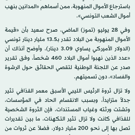
باسترجاع الأموال المنهوبة، ممن أسماهم «المدانين بنهب
أموال الشعب التونسي».
وفي 28 يوليو (تموز) الماضي، صرح سعيد بأن «قيمة
الأموال المنهوبة من البلاد تقدر بـ13.5 مليار دينار تونسي
(الدولار الأميركي يساوي 3.09 دينار)، وأوضح آنذاك أن
«عدد الذين نهبوا أموال البلاد 460 شخصاً، وفق تقرير
صدر عن اللجنة الوطنية لتقصي الحقائق حول الرشوة
والفساد»، دون تسميتهم.
ولا تزال ثروة الرئيس الليبي الأسبق معمر القذافي تثير
جدلاً متزايداً، وبسبب الانقسام الحاد في المؤسسات،
وتشتت ورثته وغياب المستندات، فإن الثروة الشخصية
للقذافي كانت ولا تزال تثير التكهنات، ما بين تقديرات
تصل بها إلى نحو 200 مليار دولار، فضلاً عن ثروات من