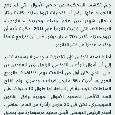
ولم تكشف المحكمة عن حجم الأموال التي تم رفع
التجميد عنها، رغم أن تقديرات ثروة مبارك كانت مثار
سجال شهير بين علاء مبارك وجريدة «الغارديان»
البريطانية، التي نشرت تقريراً عام 2011. ذكرت فيه أن
ثروة مبارك تُقدر بـ70 مليار دولار، قبل أن تتراجع لاحقاً
وتقدم اعتذاراً عن نشر التقرير.
أما بالنسبة لتونس فإن تقديرات سويسرية رسمية تشير
إلى أن أموال الرئيس التونسي الراحل زين العابدين بن
علي، الذي كان أول من أطاحت بهم انتفاضات «الربيع
العربي»، قُدرت بـ56 مليون فرنك سويسري، ولم تفلح
السلطات التونسية في استعادتها طوال 10 سنوات، هي
الحد الأقصى لتجميد الأموال المهربة وفق القانون
السويسري. لكن في 20 مارس (آذار) من العام الماضي،
أصدر الرئيس التونسي قيس سعيد مرسوماً رئاسياً يتعلق