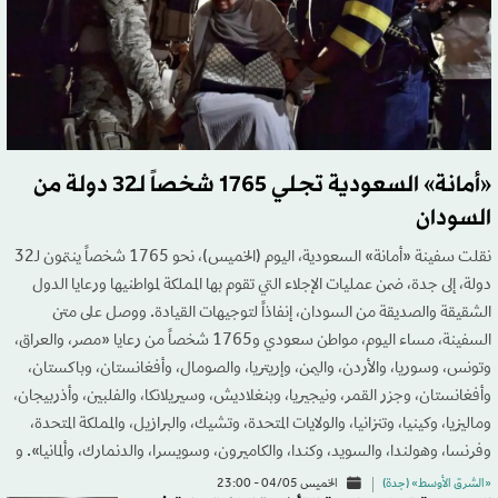
«أمانة» السعودية تجلي 1765 شخصاً لـ32 دولة من
السودان
نقلت سفينة «أمانة» السعودية، اليوم (الخميس)، نحو 1765 شخصاً ينتمون لـ32
دولة، إلى جدة، ضمن عمليات الإجلاء التي تقوم بها المملكة لمواطنيها ورعايا الدول
الشقيقة والصديقة من السودان، إنفاذاً لتوجيهات القيادة. ووصل على متن
السفينة، مساء اليوم، مواطن سعودي و1765 شخصاً من رعايا «مصر، والعراق،
وتونس، وسوريا، والأردن، واليمن، وإريتريا، والصومال، وأفغانستان، وباكستان،
وأفغانستان، وجزر القمر، ونيجيريا، وبنغلاديش، وسيريلانكا، والفلبين، وأذربيجان،
وماليزيا، وكينيا، وتنزانيا، والولايات المتحدة، وتشيك، والبرازيل، والمملكة المتحدة،
وفرنسا، وهولندا، والسويد، وكندا، والكاميرون، وسويسرا، والدنمارك، وألمانيا». و
«الشرق الأوسط» (جدة)
الخميس 04/05 - 23:00