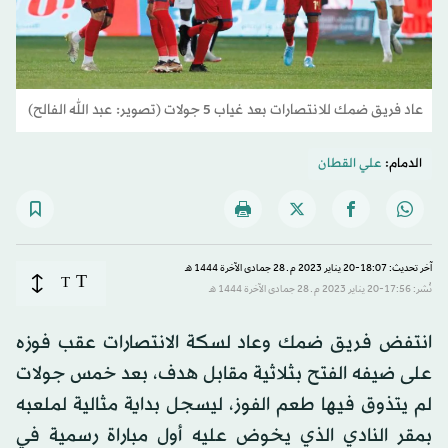
عاد فريق ضمك للانتصارات بعد غياب 5 جولات (تصوير: عبد الله الفالح)
الدمام:
علي القطان
آخر تحديث: 18:07-20 يناير 2023 م ـ 28 جمادى الآخرة 1444 هـ
T
T
نُشر: 17:56-20 يناير 2023 م ـ 28 جمادى الآخرة 1444 هـ
انتفض فريق ضمك وعاد لسكة الانتصارات عقب فوزه
على ضيفه الفتح بثلاثية مقابل هدف، بعد خمس جولات
لم يتذوق فيها طعم الفوز، ليسجل بداية مثالية لملعبه
بمقر النادي الذي يخوض عليه أول مباراة رسمية في