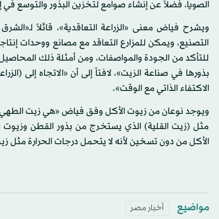
الصويا، فضلاً عن إنشاء صوامع لتخزين البذور والتوسع في 
ويشرح فياض معنى «الزراعة التعاقدية»، قائلاً لـ«الش
التصنيع، ويمكن للمزارع التعاقد مع مصانع ووحدات إنتاجية 
للتأكد من الجودة والمواصفات، ومن أمثلة ذلك المحاصيل ا
بذورها في صناعة الزيت»، لافتاً إلى أن «الاتجاه إلى (الز
الاكتفاء الذاتي مع الوقت».
ويوجد نوعان من زيوت الأكل وفق فياض «هي زيت الطهي 
مثل (زيت القلية) الذي يستخرج من بذور القطن وزيوت الذ
الأكل من دون تسخين لأنه لا يتحمل درجات الحرارة مثل زي
مواضيع
أخبار مصر