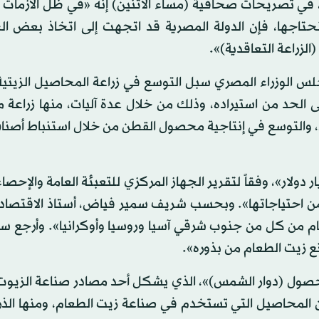
في تصريحات صحافية (مساء الاثنين) إنه «في ظل الأزمات ال
ي نحتاجها، فإن الدولة المصرية قد اتجهت إلى اتخاذ بعض ا
لزراعة التعاقدية)».
الوزراء المصري سبل التوسع في زراعة المحاصيل الزيتية
ى الحد من استيراده، وذلك من خلال عدة آليات، منها زراع
 والتوسع في إنتاجية محصول القطن من خلال استنباط أصناف
قيمة واردات مصر من الزيوت في العام نحو 1.4 مليار دولار»، وفقاً لتقرير الجهاز المركزي للتعبئة العامة وا
ماضي، و«تنتج محلياً نحو 13 في المائة من احتياجاتها». وبحسب شريف سمير فياض، أستاذ الاقت
م من كل من جنوب شرقي آسيا وروسيا وأوكرانيا». وأرجع سب
 زيت الطعام من بذوره».
 محصول (دوار الشمس)»، الذي يشكل أحد مصادر صناعة الزيوت،
 المحاصيل التي تستخدم في صناعة زيت الطعام، ومنها الذر