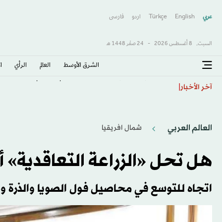
عربي
English
Türkçe
اردو
فارسى
السبت,
8 أغسطس 2026
-
24 صفَر 1448 هـ
الشرق الأوسط​
العالم
الرأي
ا
اتحاد كوريا الجنوبية يعتذر عن مزاعم «تقديم خدمات جن
آخر الأخبار
العالم العربي
شمال افريقيا
هل تحل «الزراعة التعاقدية» 
اتجاه للتوسع في محاصيل فول الصويا والذرة 