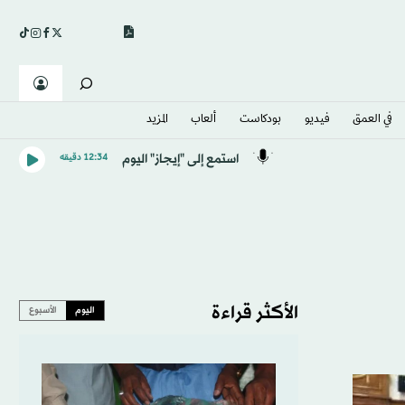
في العمق
فيديو
بودكاست
ألعاب
المزيد
استمع إلى "إيجاز" اليوم
12:34 دقيقه
الأكثر قراءة
اليوم
الأسبوع