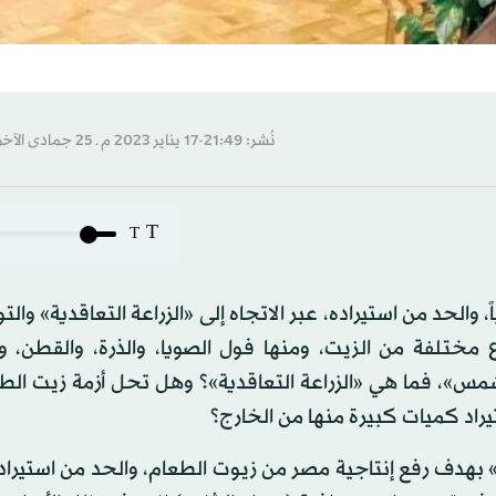
نُشر: 21:49-17 يناير 2023 م ـ 25 جمادى الآخرة 1444 هـ
T
T
الحد من استيراده، عبر الاتجاه إلى «الزراعة التعاقدية» وال
مختلفة من الزيت، ومنها فول الصويا، والذرة، والقطن، 
الشمس»، فما هي «الزراعة التعاقدية»؟ وهل تحل أزمة زيت ال
يراد كميات كبيرة منها من الخارج؟
» بهدف رفع إنتاجية مصر من زيوت الطعام، والحد من استيراد