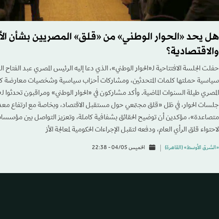
هل يحد «الحوار الوطني» من «قلق» المصريين بشأن ال
والاقتصادية؟
حفلت الجلسة الافتتاحية لـ«الحوار الوطني»، الذي دعا إليه الرئيس المصري عبد الفتاح
سياسية حملتها كلمات المتحدثين، ومشاركات أحزاب سياسية وشخصيات معارضة كا
المصري طيلة السنوات الماضية. وأكد مشاركون في «الحوار الوطني» ومراقبون تحدثوا ل
جلسات الحوار، في ظل «قلق مجتمعي حول مستقبل الاقتصاد، وبخاصة مع ارتفاع معد
متصاعدة»، مؤكدين أن توضيح الحقائق بشفافية كاملة، وتعزيز التواصل بين مؤسسات
لاحتواء قلق الرأي العام، ودفعه لتقبل الإجراءات الحكومية لمعالجة الأز
«الشرق الأوسط» (القاهرة)
الخميس 04/05 - 22:38