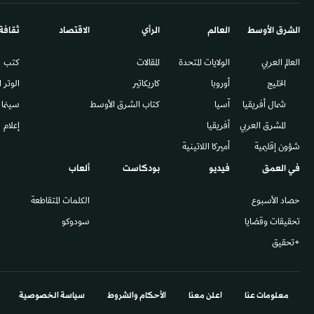
الشرق الأوسط​
العالم
الرأي
الاقتصاد
ثقافة
العالم العربي
الولايات المتحدة
المقالات
كتب
الخليج
أوروبا
كاريكاتير
الوتر 
شمال أفريقيا
آسيا
كتاب الشرق الأوسط
سينما
المشرق العربي
أفريقيا
إعلام
شؤون إقليمية
أميركا اللاتينية
في العمق
فيديو
بودكاست
ألعاب
حصاد الأسبوع
الكلمات المتقاطعة
تحقيقات وقضايا
سودوكو
+تحقيق
معلومات عنا
اعلن معنا
الأحكام والشروط
سياسة الخصوصية