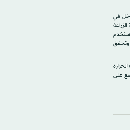
دخل في
الزراعة
 تستخدم
م وتحقق
لحرارة
وضع على