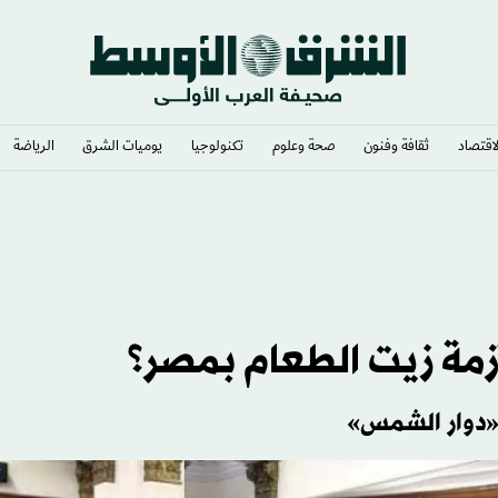
لاقتصاد
ثقافة وفنون
صحة وعلوم
تكنولوجيا
يوميات الشرق​
الرياضة
سية»
أزمة زيت الطعام بمصر؟
و«دوار الشمس»