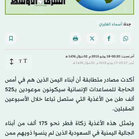
جدة:
أسماء الغابري
آخر تحديث: 00:20-18 يوليو 2015 م ـ 02 شوّال 1436 هـ
T
T
نُشر: 23:27-17 يوليو 2015 م ـ 01 شوّال 1436 هـ
أكدت مصادر متطابقة أن أبناء اليمن الذين هم في أمس
الحاجة للمساعدات الإنسانية سيكونون موعودين بـ525
ألف طن من الأغذية التي ستصل تباعا خلال الأسبوعين
المقبلين.
وتمثل هذه الأغذية زكاة فطر نحو 175 ألف من أبناء
الجالية اليمنية في السعودية الذين لم ينسوا ذويهم ممن