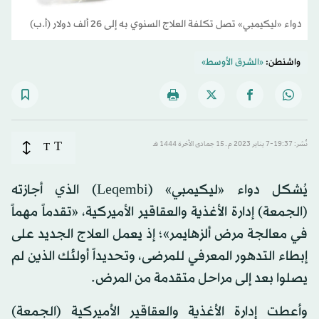
دواء «ليكيمبي» تصل تكلفة العلاج السنوي به إلى 26 ألف دولار (أ.ب)
واشنطن:
«الشرق الأوسط»
T
نُشر: 19:37-7 يناير 2023 م ـ 15 جمادى الآخرة 1444 هـ
T
يُشكل دواء «ليكيمبي» (Leqembi) الذي أجازته
(الجمعة) إدارة الأغذية والعقاقير الأميركية، «تقدماً مهماً
في معالجة مرض ألزهايمر»؛ إذ يعمل العلاج الجديد على
إبطاء التدهور المعرفي للمرضى، وتحديداً أولئك الذين لم
يصلوا بعد إلى مراحل متقدمة من المرض.
وأعطت إدارة الأغذية والعقاقير الأميركية (الجمعة)