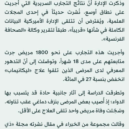
وذكرت الإدارة أنّ نتائج التجارب السريرية التي أُجريت
على نطاق أوسع، نُشرت حديثاً في إحدى المجلات
العلمية، ويُفترض أن تتلقى الإدارة الأميركية البيانات
الكاملة في شأنها «قريباً»، طبقاً لتقرير وكالة «الصحافة
الفرنسية».
وأجريت هذه التجارب على نحو 1800 مريض جرت
متابعتهم على مدى 18 شهراً، وتوصّلت إلى أنّ التدهور
المعرفي لدى المرضى الذين تلقوا علاج «ليكانيماب»
انخفض بنسبة 27 في المائة.
وتطرقت الدراسة إلى آثار جانبية حادة قد يتسبب بها
الدواء؛ إذ أُصيب بعض المرضى بنزف دماغي عقب تناوله.
وسُجّلت وفاة مريض واحد تلقى العلاج على الأقل.
وقالت مجموعة من الخبراء في مقال نشرته مجلة «ذي