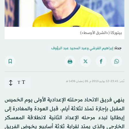
بيتوركا («الشرق الأوسط»)
جدة:
إبراهيم القرشي
و
عبد المجيد عبد الرؤوف
T
نُشر: 23:41-12 يوليو 2015 م ـ 26 رَمضان 1436 هـ
T
ينهي فريق الاتحاد مرحلته الإعدادية الأولى يوم الخميس
المقبل بإجازة تمتد لثلاثة أيام، قبل العودة والمغادرة إلى
إيطاليا لبدء مرحله الإعداد الثانية لانطلاقة المعسكر
الخارجي والذي يمتد لقرابة ثلاثة أسابيع يخوض الفريق