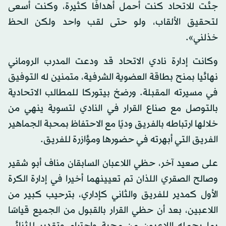
جئت للاتحاد كنت أحمل أهدافًا كثيرة، وكنت أسعى
لتحقيق الألقاب، ولو حتى لقب واحد ولكن الحظ
خذلني».
وكانت إدارة نادي الاتحاد قد ودعت المدرب الروماني
نهائيا بمنح بطاقة العضوية الشرفية، متمنين له التوفيق
في مسيرته المقبلة. ورضخ بيتوركا للمطالب الاتحادية
بالتوصل مع صناع القرار في النادي لتسوية ينهي من
خلالها ارتباطه بالفريق وديًا مع الاحتفاظ بمحبة الجماهير
الفريق التي أبهرته في حضورها ومؤازرة للفريق.
على صعيد آخر، حظي اللاعبان السابقان مناف أبو شقير
وصالح الصقري اللذان تم تعيينهما أخيرا في إدارة الكرة
الأول كمدير للفريق والثاني كإداري، بترحيب كبير من
اللاعبين، بعد أن حظي القرار بالقبول من الجميع قياسًا
بما يحمله اللاعبون من محبة واحترام وتقدير للثنائي