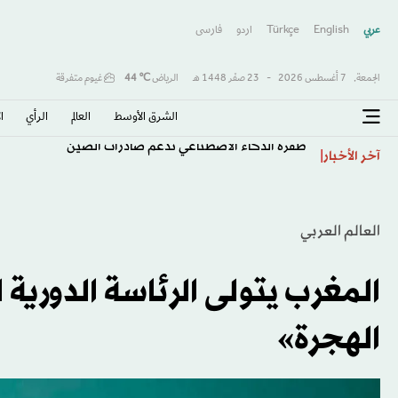
عربي
English
Türkçe
اردو
فارسى
الجمعة,
7 أغسطس 2026
-
23 صفَر 1448 هـ
الرياض
℃
44
غيوم متفرقة
الشرق الأوسط​
العالم
الرأي
ا
طفرة الذكاء الاصطناعي تدعم صادرات الصين
آخر الأخبار
العالم العربي
المغرب يتولى الرئاسة الدورية لـ
الهجرة»