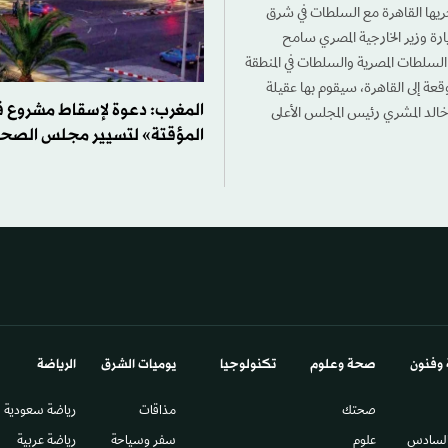
ها القاهرة مع السلطات في شرق
ارة وزير الخارجية المصري سامح
 السلطات المصرية والسلطات في المنطقة
قعة إلى القاهرة، سيقوم بها عقيلة
المغرب: دعوة لإسقاط مشروع ق
خالد المشري رئيس المجلس الأعلى
المؤقتة» لتسيير مجلس الصحا
 وفنون
صحة وعلوم
تكنولوجيا
يوميات الشرق​
الرياضة
صحتك
مذاقات
رياضة سعودية
السادس​
علوم
سفر وسياحة
رياضة عربية