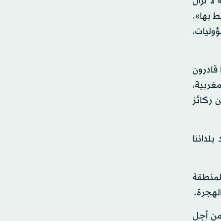
لا تزال
ط بها».
ؤوليات،
قادرون
مغربية،
ن ركائز
لداننا
لمنطقة
الهجرة.
 من أجل