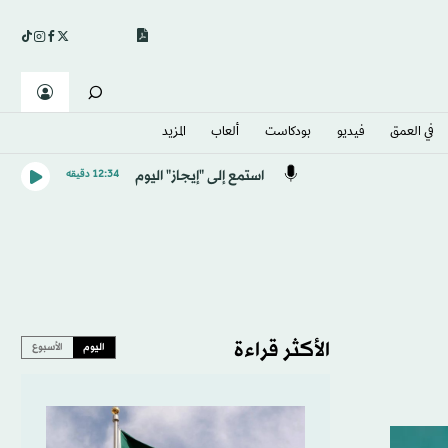
في العمق
فيديو
بودكاست
ألعاب
المزيد
استمع إلى "إيجاز" اليوم
12:34 دقيقه
الأكثر قراءة
اليوم
الأسبوع