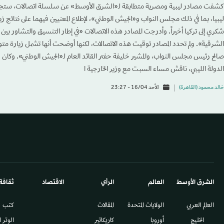
كشفت مصادر ليبية ومصرية متطابقة لـ«الشرق الأوسط» عن سلسلة اتصالات، ستجري
ليبيا، بما في ذلك مجلس النواب و«الجيش الوطني»، لإطلاع المعنيين فيهما على نتائج زي
شكري إلى تركيا أخيراً. وأدرجت المصادر هذه الاتصالات «في إطار التنسيق والتشاور بين
الشرقية». ولم تحدد المصادر توقيت هذه الاتصالات، لكنها أوضحت أنها تشمل زيارة متو
صالح رئيس مجلس النواب، والمشير خليفة حفتر القائد العام لـ«الجيش الوطني». وكان 
الدولة الليبي، ناقش مساء السبت مع وزير الخارجية ا
خالد محمود (القاهرة)
الأحد 16/04 - 23:27
الشرق الأوسط​
العالم
الرأي
الاقتصاد
ثقافة
العالم العربي
الولايات المتحدة
المقالات
كتب
الخليج
أوروبا
كاريكاتير
الوتر 