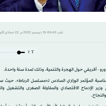
نُشر: 00:43-15 ديسمبر 2022 م ـ 22 جمادي الأول 1444 هـ
T
T
لأورو - أفريقي حول الهجرة والتنمية، وذلك لمدة سنة واحدة.
سبة المؤتمر الوزاري السادس لـ«مسلسل الرباط»، حيث سل
لى وزير الإدماج الاقتصادي والمقاولة الصغرى والتشغيل وا
النجاح.