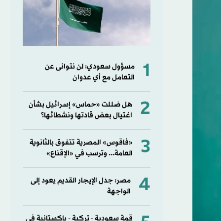
1
مسؤول سعودي: لن نتوانى عن
التعامل مع أي عدوان
2
هل ضللت «حماس» إسرائيل بشأن
اغتيال بعض قادتها ونشطائها؟
3
«فاقوس» المصرية تتفوق بالثانوية
العامة... وترسب في «الإقناع»
4
مصر: جدل الإيجار القديم يعود إلى
الواجهة
قمة سعودية - تركية - باكستانية في