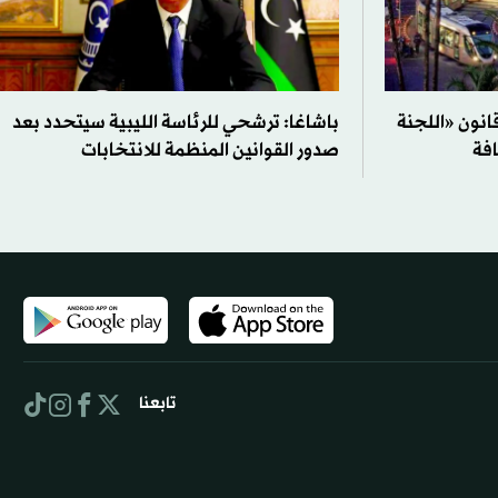
انون «اللجنة
باشاغا: ترشحي للرئاسة الليبية سيتحدد بعد
فة
صدور القوانين المنظمة للانتخابات
تابعنا