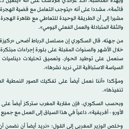
وبهذه المناسبة، أكد غراندي مارلاسكا على أنه «يتعين دع
قائمة»، مشددا على أنه «يتوجب التعامل مع قضية الهجرة ع
مشيرا إلى أن الطريقة الوحيدة للتعاطي مع ظاهرة الهجرة
والثقة المتبادلة والعمل الفعلي اليومي».
من جهته، قال السكوري إن مسلسل الرباط أضحى «ركيزة م
خلال الأشهر والسنوات المقبلة على بلورة إجراءات مبتكرة، 
سنعمل على توطيد الحوار، وتعميق تحليلات ديناميات التن
السياسة الاستباقية التي نريد نشرها».
ومؤكدا «أننا نعمل أيضاً على تفكيك الصور النمطية الس
تنفيذها».
وبحسب السكوري، فإن مقاربة المغرب ستركز أيضاً على «
الأورو - أفريقية»، داعياً في هذا السياق إلى العمل مع جمي
وخلص الوزير المغربي إلى القول: «نريد أيضاً أن نضمن أن