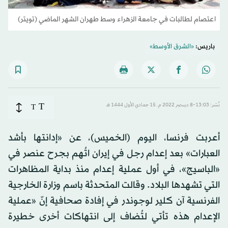
اعتصام لطالبات في جامعة الزهراء وسط طهران الشهر الماضي (تويتر)
باريس:
«الشرق الأوسط»
T
نُشر: 13:03-8 ديسمبر 2022 م ـ 15 جمادي الأول 1444 هـ
T
أعربت فرنسا، اليوم (الخميس)، عن «إدانتها بأشد
العبارات» بعد إعدام رجل في إيران اتُهم بجرح عنصر في
«الباسيج»، في أول عملية إعدام منذ بداية المظاهرات
التي تشهدها البلاد. وقالت المتحدثة باسم وزارة الخارجية
الفرنسية آن كلير لوجوندر في إفادة صحافية إنّ «عملية
الإعدام هذه تأتي لتُضاف إلى انتهاكات أخرى خطيرة