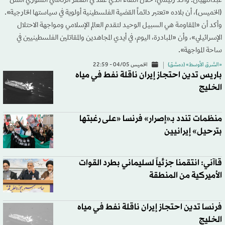
عبداللهيان. وأكد رئيسي، خلال اللقاء الذي عقد في القصر الرئاسي السوري أمس
(الخميس)، أن بلاده «تعتبر دائماً القضية الفلسطينية أولوية في سياستها الخارجية».
وأكد أن «المقاومة هي السبيل الوحيد لتقدم العالم الإسلامي ومواجهة الاحتلال
الإسرائيلي»، وأن «المبادرة، اليوم، في أيدي المجاهدين والمقاتلين الفلسطينيين في
ساحة المواجهة».
«الشرق الأوسط» (دمشق)
الخميس 04/05 - 22:59
باريس تدين احتجاز إيران ناقلة نفط في مياه
الخليج
منظمات تندد بـ«إصرار» فرنسا «على رغبتها
بترحيل» إيرانيين
قاآني: انتقمنا جزئياً لسليماني بطرد القوات
الأميركية من المنطقة
فرنسا تدين احتجاز إيران ناقلة نفط في مياه
الخليج