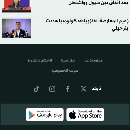
بعد اتفاق بين سيول وواشنطن
زعيم المعارضة الفنزويلية: كولومبيا هددت
بترحيلي
معلومات عنا
اعلن معنا
الأحكام والشروط
سياسة الخصوصية
تابعنا