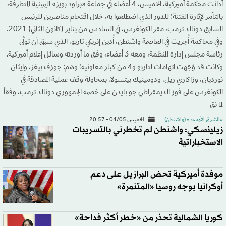
أدانت محكمة أميركية، الخميس، 4 أعضاء في جماعة «براود بويز» اليمينية المتطرفة،
بالتآمر لإثارة الفتنة؛ للدور الذي اضطلعوا به، خلال اقتحام مناصرين للرئيس
السابق دونالد ترمب، مقر الكونغرس، في السادس من يناير (كانون الثاني) 2021.
وفي محاكمة أُجريت في العاصمة واشنطن، أُدين إنريكي تاريو، الذي سبق أن تولَّى
رئاسة مجلس إدارة المنظمة، ومعه 3 أعضاء، وفق ما أوردته وسائل إعلام أميركية.
وكانت قد وُجّهت اتهامات لتاريو و4 من كبار معاونيه؛ وهم: جوزف بيغز، وإيثان
نورديان، وزاكاري ريل، ودومينيك بيتسولا، بمحاولة وقف عملية المصادقة في
الكونغرس على فوز الديمقراطي جو بايدن على خصمه الجمهوري دونالد ترمب، وفقاً
لما نق
«الشرق الأوسط» (واشنطن)
الخميس 04/05 - 20:57
زيلينسكي: واشنطن لم تخطرني بالتسريبات
الاستخباراتية
موفدة أميركية تحض البرازيل على دعم
أوكرانيا بوجه روسيا «المتنمرة»
كوريا الشمالية تحذر من «خطر أكثر فداحة»