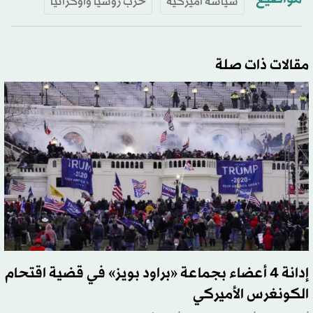
سياسة أميركية
حرب روسيا وأوكرانيا
مقالات ذات صلة
إدانة 4 أعضاء بجماعة «براود بويز» في قضية اقتحام
الكونغرس الأميركي