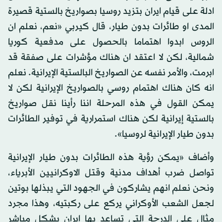
ادلة على قيام ايران بتزيد روسيا بصواريخ بالستية قصيرة
المدى او طائرات بدون طيار، قال كيربي «نعم، نعلم ان
الروس ابدوا اهتماما بالحصول على مدفعية كوريا
شمالية، لكن لا اعتقد ان هناك مؤشرات على صفقة قد
ابرمت، والأمر نفسه عن الصواريخ البالستية الإيرانية. نعلم
انه كان هناك اهتمام روسي بالصواريخ الإيرانية لكن لا
يمكن القول في هذه المرحلة اننا رأينا نقل صواريخ
بالستية إيرانية لكن هناك استمرارية في توفير الطائرات
بدون طيار الإيرانية لروسيا».
وأضاف «يمكن رؤية هذه الطائرات بدون طيار الإيرانية
تواصل ضرب أهداف مدنية وقتل الاوكرانيين الأبرياء،
ونحن نعلم انهم يشاركون في الجهود التي يبذلها بوتين
لجعل الشعب الأوكراني يركع على ركبتيه، وهذا مجرد
مثال على الدرجة التي تساعد بها ايران بشكل مباشر