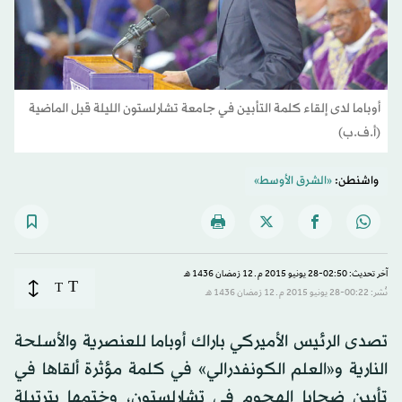
أوباما لدى إلقاء كلمة التأبين في جامعة تشارلستون الليلة قبل الماضية
(أ.ف.ب)
واشنطن:
«الشرق الأوسط»
آخر تحديث: 02:50-28 يونيو 2015 م ـ 12 رَمضان 1436 هـ
T
T
نُشر: 00:22-28 يونيو 2015 م ـ 12 رَمضان 1436 هـ
تصدى الرئيس الأميركي باراك أوباما للعنصرية والأسلحة
النارية و«العلم الكونفدرالي» في كلمة مؤثرة ألقاها في
تأبين ضحايا الهجوم في تشارلستون، وختمها بترتيلة