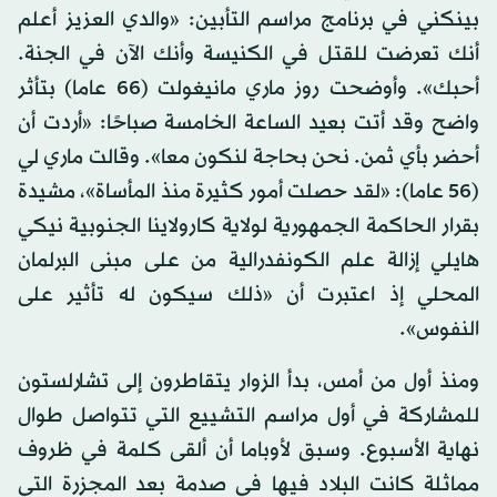
بينكني في برنامج مراسم التأبين: «والدي العزيز أعلم
أنك تعرضت للقتل في الكنيسة وأنك الآن في الجنة.
أحبك». وأوضحت روز ماري مانيغولت (66 عاما) بتأثر
واضح وقد أتت بعيد الساعة الخامسة صباحًا: «أردت أن
أحضر بأي ثمن. نحن بحاجة لنكون معا». وقالت ماري لي
(56 عاما): «لقد حصلت أمور كثيرة منذ المأساة»، مشيدة
بقرار الحاكمة الجمهورية لولاية كارولاينا الجنوبية نيكي
هايلي إزالة علم الكونفدرالية من على مبنى البرلمان
المحلي إذ اعتبرت أن «ذلك سيكون له تأثير على
النفوس».
ومنذ أول من أمس، بدأ الزوار يتقاطرون إلى تشارلستون
للمشاركة في أول مراسم التشييع التي تتواصل طوال
نهاية الأسبوع. وسبق لأوباما أن ألقى كلمة في ظروف
مماثلة كانت البلاد فيها في صدمة بعد المجزرة التي