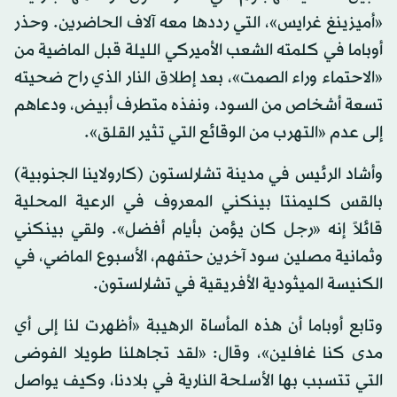
«أميزينغ غرايس»، التي رددها معه آلاف الحاضرين. وحذر
أوباما في كلمته الشعب الأميركي الليلة قبل الماضية من
«الاحتماء وراء الصمت»، بعد إطلاق النار الذي راح ضحيته
تسعة أشخاص من السود، ونفذه متطرف أبيض، ودعاهم
إلى عدم «التهرب من الوقائع التي تثير القلق».
وأشاد الرئيس في مدينة تشارلستون (كارولاينا الجنوبية)
بالقس كليمنتا بينكني المعروف في الرعية المحلية
قائلاً إنه «رجل كان يؤمن بأيام أفضل». ولقي بينكني
وثمانية مصلين سود آخرين حتفهم، الأسبوع الماضي، في
الكنيسة الميثودية الأفريقية في تشارلستون.
وتابع أوباما أن هذه المأساة الرهيبة «أظهرت لنا إلى أي
مدى كنا غافلين»، وقال: «لقد تجاهلنا طويلا الفوضى
التي تتسبب بها الأسلحة النارية في بلادنا، وكيف يواصل