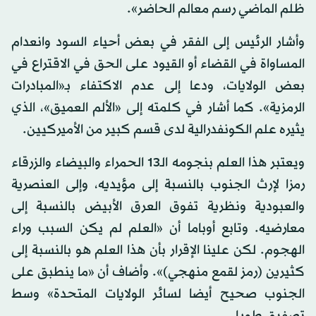
ظلم الماضي رسم معالم الحاضر».
وأشار الرئيس إلى الفقر في بعض أحياء السود وانعدام
المساواة في القضاء أو القيود على الحق في الاقتراع في
بعض الولايات، ودعا إلى عدم الاكتفاء بـ«المبادرات
الرمزية». كما أشار في كلمته إلى «الألم العميق»، الذي
يثيره علم الكونفدرالية لدى قسم كبير من الأميركيين.
ويعتبر هذا العلم بنجومه الـ13 الحمراء والبيضاء والزرقاء
رمزا لإرث الجنوب بالنسبة إلى مؤيديه، وإلى العنصرية
والعبودية ونظرية تفوق العرق الأبيض بالنسبة إلى
معارضيه. وتابع أوباما أن «العلم لم يكن السبب وراء
الهجوم. لكن علينا الإقرار بأن هذا العلم هو بالنسبة إلى
كثيرين (رمز لقمع منهجي)». وأضاف أن «ما ينطبق على
الجنوب صحيح أيضا لسائر الولايات المتحدة» وسط
تصفيق طويل.