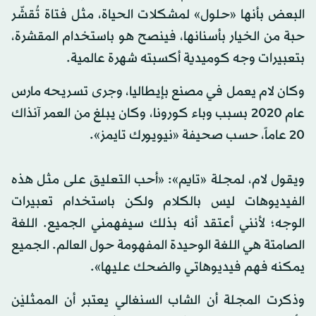
البعض بأنها «حلول» لمشكلات الحياة، مثل فتاة تُقشّر
حبة من الخيار بأسنانها، فينصح هو باستخدام المقشرة،
بتعبيرات وجه كوميدية أكسبته شهرة عالمية.
وكان لام يعمل في مصنع بإيطاليا، وجرى تسريحه مارس
عام 2020 بسبب وباء كورونا، وكان يبلغ من العمر آنذاك
20 عاماً، حسب صحيفة «نيويورك تايمز».
ويقول لام، لمجلة «تايم»: «أحب التعليق على مثل هذه
الفيديوهات ليس بالكلام ولكن باستخدام تعبيرات
الوجه؛ لأنني أعتقد أنه بذلك سيفهمني الجميع. اللغة
الصامتة هي اللغة الوحيدة المفهومة حول العالم. الجميع
يمكنه فهم فيديوهاتي والضحك عليها».
وذكرت المجلة أن الشاب السنغالي يعتبر أن الممثليْن