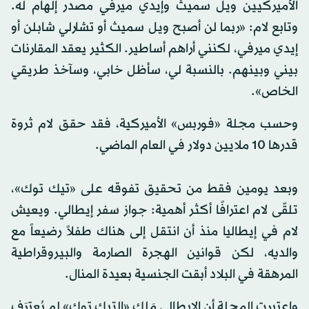
الأميركيين ويل سميث وإيدي ميرفي مصدر إلهام له.
وتابع لام: «ربما لن أصبح ويل سميث أو تشارلي شابلن أو
إيدي ميرفي، لكنني أراهم أساطير. الكثير يعقد المقارنات
بيني وبينهم. بالنسبة لي، سأظل خابي، وسآخذ طريقي
الخاص».
وحسب مجلة «فوربس» الأميركية، فقد حقق لام ثروة
قدرها 10 ملايين دولار في العام الماضي.
وبعد يومين فقط من تحقيق تفوقه على «تيك توك»،
تلقّى لام اعترافًا أكثر أهمية: جواز سفر إيطالي. ويعيش
لام في إيطاليا منذ أن انتقل إلى هناك طفلاً رضيعاً مع
والديه، لكن قوانين الهجرة الصارمة والبيروقراطية
المرهقة في البلاد أبقت الجنسية بعيدة المنال.
واعتبرت المجلة أن الإيطالي مَلك «التيك توك» لم يُعترَف