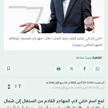
خابي لام في عرض فيلم «سيد النمل» خلال «مهرجان فينسيا» بإيطاليا
الشهر الماضي (رويترز)
القاهرة:
يسرا سلامة
آخر تحديث: 14:56-19 أكتوبر 2022 م ـ 24 ربيع الأول 1444 هـ
T
T
نُشر: 14:50-19 أكتوبر 2022 م ـ 24 ربيع الأول 1444 هـ
لمع اسم خابي لام، المهاجر القادم من السنغال إلى شمال