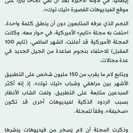
إيطاليا، في الآونة الأخيرة بعد أن لقي نجاحاً بارزاً على
موقع الفيديوهات القصيرة «تيك توك».
النجم الذي عرفه المتابعون دون أن ينطق كلمة واحدة،
احتفت به مجلة «تايم» الأميركية، في حوار معه. وكانت
المجلة الأميركية قد أعلنت، الشهر الماضي، (تايم 100
المقبل) للاحتفاء بنجوم صاعدة من الجيل الجديد في
عدة مجالات.
ويتابع لام ما يقرب من 150 مليون شخص على التطبيق
الأشهر بين مراهقي وشباب «تيك توك»، إذ إنه أكثر
المبدعين متابعة على التطبيق، ولفت الشاب الأنظار
بسبب الردود الذكية لفيديوهات أخرى قد تكون
«سخيفة»، وفقاً للمجلة.
وذكرت المجلة أن لام يَسخر من فيديوهات ينشرها