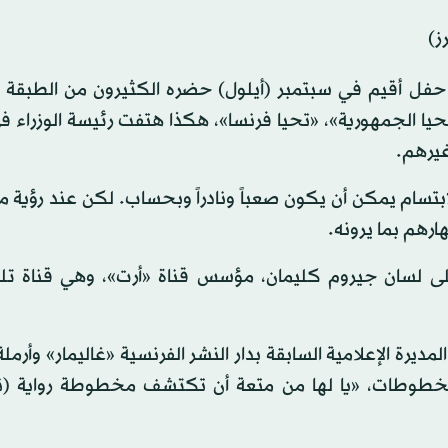
ز)
في حفل أقيم في سبتمبر (أيلول) حضره الكثيرون من الطبقة 
حيا الجمهورية»، «تحيا فرنسا»، هكذا هتفت رئيسة الوزراء 
غيرهم.
ابتسام يمكن أن يكون صعباً ونادراً وبحساب. لكن عند رؤية
ارهم بما يرونه.
 لسان جيروم كليمان، مؤسس قناة «أرت»، وهي قناة تلف
يرة الإعلامية السابقة بدار النشر الفرنسية «غاليمار» وأرملة
مخطوطات، «يا لها من متعة أن تكتشف مخطوطة رواية (نو