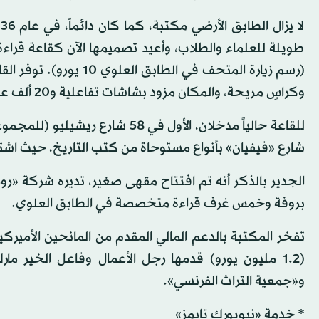
طويلة للعلماء والطلاب، وأعيد تصميمها الآن كقاعة قراءة
وكراسٍ مريحة، والمكان مزود بشاشات تفاعلية و20 ألف عمل متاح للجمهور.
شارع «فيفيان» بأنواع مستوحاة من كتب التاريخ، حيث اشتم
الجدير بالذكر أنه تم افتتاح مقهى صغير، تديره شركة «رو
بروفة وخمس غرف قراءة متخصصة في الطابق العلوي.
تفخر المكتبة بالدعم المالي المقدم من المانحين الأميرك
(1.2 مليون يورو) قدمها رجل الأعمال وفاعل الخير
و«جمعية التراث الفرنسي».
* خدمة «نيويورك تايمز»