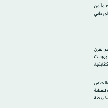
زارين غالاري» الأكثر لفتاً للانتباه في المتحف، حيث يبلغ طوله حوالي 150 قدماً، وتم افتتاحه قبل 40 عاماً من
التحولات» للشاعر الروماني
ر القرن
 بروست
تابتها،
«الجنس
للفنانة
 وخريطة