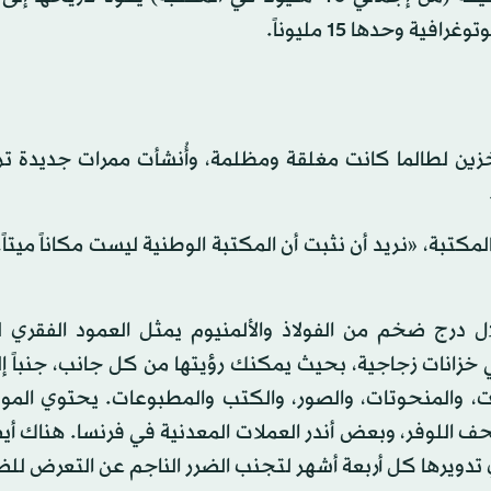
ة وحدها 15 مليوناً.
خزين لطالما كانت مغلقة ومظلمة، وأُنشأت ممرات جديدة تر
كتبة، «نريد أن نثبت أن المكتبة الوطنية ليست مكاناً ميتاً
ل درج ضخم من الفولاذ والألمنيوم يمثل العمود الفقري ل
ي خزانات زجاجية، بحيث يمكنك رؤيتها من كل جانب، جنباً إ
رات، والمنحوتات، والصور، والكتب والمطبوعات. يحتوي المو
ف اللوفر، وبعض أندر العملات المعدنية في فرنسا. هناك أيضاً
دويرها كل أربعة أشهر لتجنب الضرر الناجم عن التعرض للض