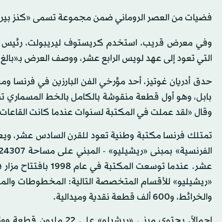
فضيات من العصر الروماني ضمن مجموعة تسمى «كنز بيرتو
وفي معرض قريب، استخدم كريستوف ليريبولت، رئيس مت
التي تعود إلى عهد لويس الرابع عشر، ووصف العرض بـ«بالغ 
حدق أدريان غوتيز، أحد مؤرخي الفن البارزين في فرنسا وم
بابل، وهو أول قطعة منقوشة بالكامل بالخط المسماري تصل
وقال «لقد عملت في المكتبة لسنوات عندما كانت القاعات مظ
تمتلك فرنسا مكتبة وطنية تعود للقرن السادس عشر، ويعو
عشر. عندما توسعت ال
«ريشيليو» للأقسام المتخصصة التالية: المخطوطات والمطبو
والخرائط، و600 ألف قطعة نقدية وميدالية.