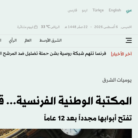
عربي
English
Türkçe
اردو
فارسى
الخميس,
6 أغسطس 2026
-
22 صفَر 1448 هـ
الرياض
℃
33
غيوم متناثرة
الشرق الأوسط​
العالم
الرأي
ا
فرنسا تتهم شبكة روسية بشن حملة تضليل ضد المرشح الر
آخر الأخبار
يوميات الشرق
المكتبة الوطنية الفرنسية... ق
تفتح أبوابها مجدداً بعد 12 عاماً