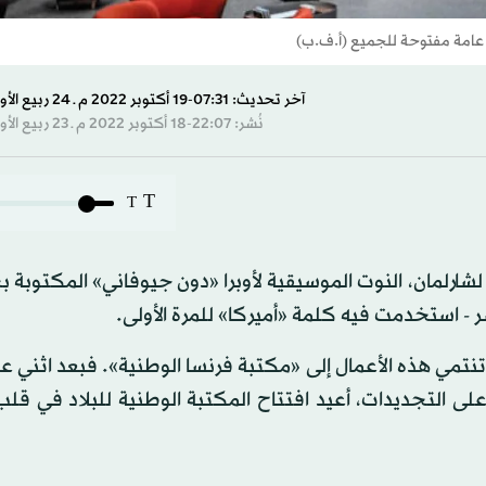
ة عامة مفتوحة للجميع (أ.ف.ب)
آخر تحديث: 07:31-19 أكتوبر 2022 م ـ 24 ربيع الأول 1444 هـ
نُشر: 22:07-18 أكتوبر 2022 م ـ 23 ربيع الأول 1444 هـ
T
T
ارلمان، النوت الموسيقية لأوبرا «دون جيوفاني» المكتوبة ب
- استخدمت فيه كلمة «أميركا» للمرة الأولى.
مي هذه الأعمال إلى «مكتبة فرنسا الوطنية». فبعد اثني عش
ن يورو (أكثر من 256 مليون دولار) على التجديدات، أعيد افتتاح المكتبة الوطنية للبلاد في