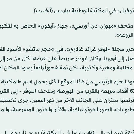
فيل» في المكتبة الوطنية بباريس (أ.ف.ب)
حف «ميوزي دي أورسي»، جهاز «آيفون» الخاص به لتكبير
الروعة».
حرر مجلة «لوفر غراند غالاري»، في «حجر ماتشو» الأسود ال
 إلى أوروبا، وكان غوتيز حريصاً على عرضه لكل من مر إلى
لمة ومغبرة وكئيبة. لكن ثمة شعوراً رائعاً يسود المكان ال
د الجزء الرئيسي من هذا الموقع الذي يحمل اسم «المكتبة ا
الفرنسية» بمبنى «ريشيليو» - المبني على مساحة 624307 أقدام مربعة بالقرب من البورصة ومتحف اللوفر - إلى
مكتبة في عام 1998 بافتتاح مزار فرنسوا ميتران على الجانب الآخر من نهر السين، جرى 
عات، الصور الفوتوغرافية، والآثار والفنون المسرحية، وال
إجمالاً، يحتوي مبنى «ريشيلو» على 22 مليون قطعة ووثيقة (من إجمالي 40 مليوناً في المكتبة) يعود 