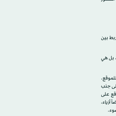
بط بين
، بل هي
لموقع.
لى جنب
قع على
 أزياء،
وء.