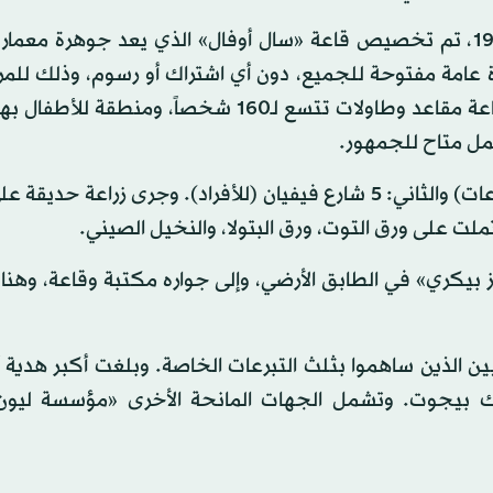
لا يزال الطابق الأرضي مكتبة، كما كان دائماً، في عام 1936، تم تخصيص قاعة «سال أوفال» الذي يعد جوهرة 
 عامة مفتوحة للجميع، دون أي اشتراك أو رسوم، وذلك للمرة
(رسم زيارة المتحف في الطابق العلوي 10 يورو). توفر القاعة مقاعد وطاولات تتسع لـ160 شخصاً، 
للقاعة حالياً مدخلان، الأول في 58 شارع ريشيليو (للمجموعات) والثاني: 5 شارع فيفيان (للأفراد). وجرى زرا
لت على ورق التوت، ورق البتولا، والنخيل الصيني.
ز بيكري» في الطابق الأرضي، وإلى جواره مكتبة وقاعة، وهن
يين الذين ساهموا بثلث التبرعات الخاصة. وبلغت أكبر هدية 
 مارك بيجوت. وتشمل الجهات المانحة الأخرى «مؤسسة ليون