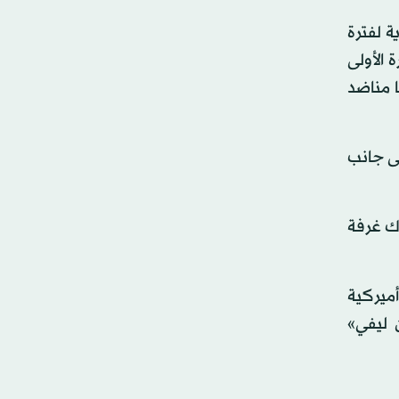
معمارية لفترة
 الأولى
ومنطقة للأطفال بها مناضد
عة حديقة على جانب
اك غرفة
أميركية
 ليفي»