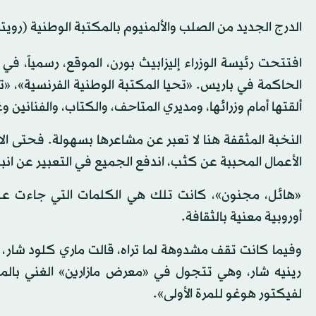
الدرج الجديد من الصلب والألمنيوم بالمكتبة الوطنية (رويتر
افتتحت رئيسة الوزراء إليزابيث بورن، الموقع، رسمياً، 
الحاكمة في باريس. «تحيا المكتبة الوطنية الفرنسية»، «ت
ألقتها أمام وزرائها، ومديري المتاحف، والكتاب، والفنانين و
النخبة المثقفة هنا لا تعبر عن مشاعرها بسهولة. فحتى ال
الأعمال المحببة عن كثب، اندفع الجميع في التعبير عن انبه
«هائل، مجنون»، كانت تلك هي الكلمات التي جاءت على
أوروبية معنية بالثقافة.
وفيما كانت تقف مشدوهة لما تراه، قالت ماري كلود شار، المد
رينيه شار، وهي تتجول في «معرض مازارين» الغني بال
لفيكتور هوغو للمرة الأولى».