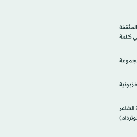
المثقفة
في كلمة
 مجموعة
زيونية
 الشاعر
تردام)