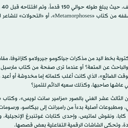
يعد معرض «ما
إنشاء «قاعة المرايا» في فرساي (1684). وقد استوحى سقفه من كتاب «Metamorphoses»، أو «
كتوبة بخط اليد من مذكرات جياكومو جيرولامو كازانوفا، مقام
، والباحث عن المتعة؟ أو عندما ترى صفحة من كتاب مارسيل
ت الضائع»، الذي كانت أغلب كلماته إما مخدوشة أو أعيد ك
لتي عاشها صاحبها، وكذلك سعيه الدائم للتميز؟
ن الثالث عشر الغني بالصور «مزامير سانت لويس»، وكتاب 
ومطبوعات أصلية بدءاً من رامبرانت إلى بيكاسو، ورسومات 
ت كابا، ونقوش لماتيس، وإحدى كتابات غوتنبرغ الإنجيلية،