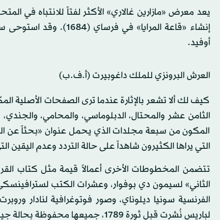
أوفيد.
العرش البرونزي للملك داغوبيرت (أ.ف.ب)
كيف لك ألا تشعر بالإثارة عندما ترى الصفحات الأصلية الم
الثامن عشر والمحتال، الدبلوماسي، والمحامي، والجندي
المكون من سبعة مجلدات الذي يحمل عنوان «بحثاً عن الوق
التي يراها الكثيرون شاهداً على حالة التردد وعدم اليقين ا
تتضمن المخطوطات الأخرى أعمالاً قيمة مثل كتاب القر
الثاني» لسيمون دي بوفوار، وعشرات الكتب لسترافينسكي، 
الفرنسية سونيا ديلوناي، وصور فوتوغرافية لنادار وروبر
لباريس نُشرت قبل ثورة 1789، جميعها محفوظة بحالة جيدة، وتحكي الشاشات الرقمية التفاعلية بعض قصصها.