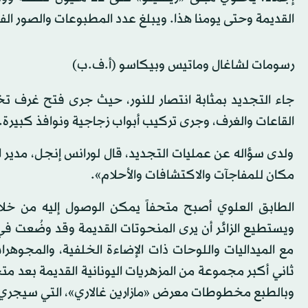
القديمة وحتى يومنا هذا. ويبلغ عدد المطبوعات والصور الفوتوغرافي
رسومات لشاغال وماتيس وبيكاسو (أ.ف.ب)
جاء التجديد بمثابة انتصار للنور، حيث جرى فتح غرف ت
القاعات والغرف، وجرى تركيب أبواب زجاجية ونوافذ كبيرة.
ولدى سؤاله عن عمليات التجديد، قال لورانس إنجل، مدير الم
مكان للمفاجآت والاكتشافات والأحلام».
الطابق العلوي أصبح متحفاً يمكن الوصول إليه من خلا
ويستطيع الزائر أن يرى المنحوتات القديمة وقد وضُعت ف
مع الميداليات واللوحات ذات الإضاءة الخلفية، والمجوه
ثاني أكبر مجموعة من المزهريات اليونانية القديمة بعد متح
وبالطبع مخطوطات معرض «مازارين غالاري»، التي سيجري ت