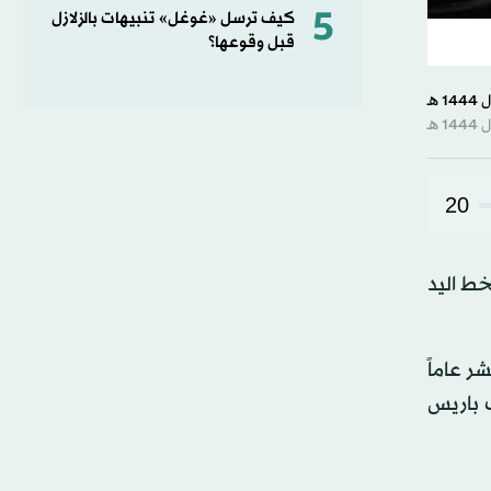
5
كيف ترسل «غوغل» تنبيهات بالزلازل
قبل وقوعها؟
20
خط اليد
ر عاماً
 قلب باريس