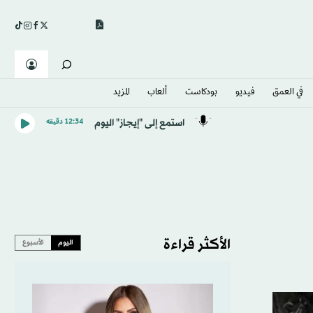
في العمق
فيديو
بودكاست
ألعاب
المزيد
استمع إلى "إيجاز" اليوم
12:34 دقيقه
الأكثر قراءة
اليوم
الأسبوع