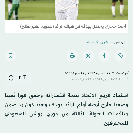
أحمد حجازي يحتفل بهدفه في شباك الرائد (تصوير: بشير صالح)
الرياض:
«الشرق الأوسط»
آخر تحديث: 22:31-9 سبتمبر 2022 م ـ 13 صفَر 1444 هـ
T
T
نُشر: 22:21-9 سبتمبر 2022 م ـ 13 صفَر 1444 هـ
استعاد فريق الاتحاد نغمة انتصاراته وحقق فوزا ثمينا
وصعبا خارج أرضه أمام الرائد بهدف وحيد دون رد ضمن
منافسات الجولة الثالثة من دوري روشن السعودي
للمحترفين.