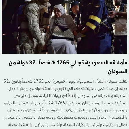
«أمانة» السعودية تجلي 1765 شخصاً لـ32 دولة من
السودان
نقلت سفينة «أمانة» السعودية، اليوم (الخميس)، نحو 1765 شخصاً ينتمون لـ32
دولة، إلى جدة، ضمن عمليات الإجلاء التي تقوم بها المملكة لمواطنيها ورعايا الدول
الشقيقة والصديقة من السودان، إنفاذاً لتوجيهات القيادة. ووصل على متن
السفينة، مساء اليوم، مواطن سعودي و1765 شخصاً من رعايا «مصر، والعراق،
وتونس، وسوريا، والأردن، واليمن، وإريتريا، والصومال، وأفغانستان، وباكستان،
وأفغانستان، وجزر القمر، ونيجيريا، وبنغلاديش، وسيريلانكا، والفلبين، وأذربيجان،
وماليزيا، وكينيا، وتنزانيا، والولايات المتحدة، وتشيك، والبرازيل، والمملكة المتحدة،