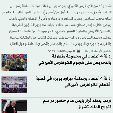
أشاد وفد من الكونغرس الأميركي، يقوده رئيس لجنة القوات المسلحة بمجلس
النواب الأميركي مايك روجرز، مساء أول من أمس في العاصمة المغربية الرباط، بالتزام
الملك محمد السادس بتعزيز السلام والازدهار والأمن في المنطقة والعالم. وأعرب
روجرز خلال مؤتمر صحافي عقب مباحثات أجراها مع وزير الشؤون الخارجية
والتعاون الأفريقي والمغاربة المقيمين بالخارج، ناصر بوريطة، عن «امتنانه العميق
للملك محمد السادس لالتزامه بتوطيد العلاقات الثنائية بين الولايات المتحدة
والمغرب، ولدوره في النهوض بالسلام والازدهار والأمن في المنطقة وحول العالم».
«الشرق الأوسط» (الرباط)
الخميس 04/05 - 22:39
إدانة 4 أعضاء في مجموعة متطرفة
بالتحريض على هجوم الكونغرس الأميركي
إدانة 4 أعضاء بجماعة «براود بويز» في قضية
اقتحام الكونغرس الأميركي
ترمب ينتقد قرار بايدن عدم حضور مراسم
تتويج الملك تشارلز