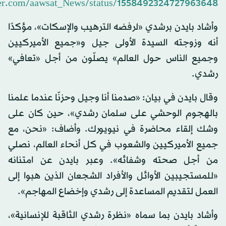
tter.com/aawsat_News/status/1558492324727963648
وأشاد بايدن برشدي «لرفضه الترهيب والإسكات»، مؤكدًا
أنه وزوجته السيدة الأولى جيل و«جميع الأميركيين
وجميع الناس حول العالم» يصلّون من أجل «تعافي»
رشدي.
وقال بايدن في بيان: «صدمنا أنا وجيل وحزنّا عندما علمنا
بالهجوم الوحشي على سلمان رشدي»، حين كان على
وشك إلقاء محاضرة في نيويورك. وأضاف: «نحن، مع
جميع الأميركيين والشعوب في كل أنحاء العالم، نصلي
من أجل صحته وشفائه». وعبر بايدن عن امتنانه
«للمستجيبين الأوائل والأفراد الشجعان الذين هبوا إلى
العمل لتقديم المساعدة إلى رشدي وإخضاع المهاجم».
وأشاد بايدن بما سماه «نظرة رشدي الثاقبة للإنسانية»،