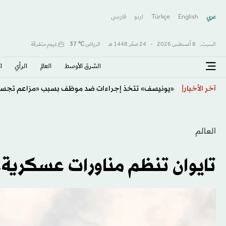
عربي
English
Türkçe
اردو
فارسى
السبت,
8 أغسطس 2026
-
24 صفَر 1448 هـ
الرياض
℃
37
غيوم متفرقة
الشرق الأوسط​
العالم
الرأي
ا
مقتل 3 بينهم طفل في «هجوم باليستي» روسي على كييف
آخر الأخبار
العالم
تايوان تنظم مناورات عسكرية..