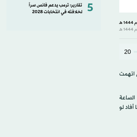
5
تقارير: ترمب يدعم فانس سراً
لخلافته في انتخابات 2028
20
 اتهمت
الساعة
اورات قرابة الساعة 01.30 ت غ على ما أفاد لو