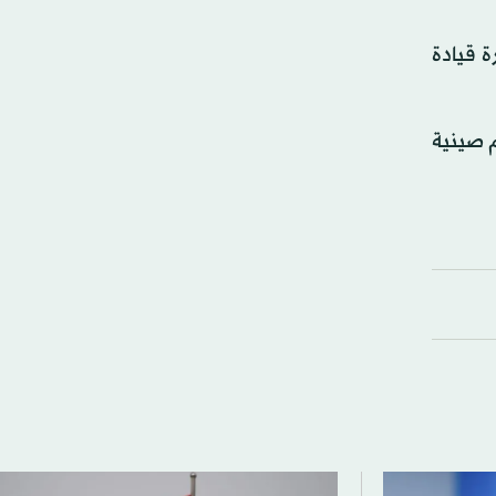
ة قيادة
م صينية