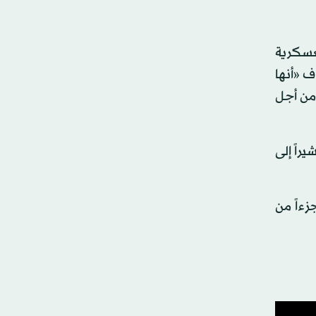
عسكرية
ف «أنها
من أجل
راً إلى
 جزءاً من