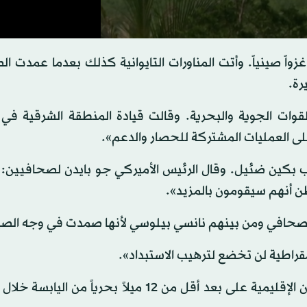
 صينياً. وأتت المناورات التايوانية كذلك بعدما عمدت الص
رة.
قوات الجوية والبحرية. وقالت قيادة المنطقة الشرقية في
لى العمليات المشتركة للحصار والدعم».
كين ضئيل. وقال الرئيس الأميركي جو بايدن لصحافيين: «أ
ن أنهم سيقومون بالمزيد».
 الصحافي ومن بينهم نانسي بيلوسي لأنها صمدت في وجه الصي
مقراطية لن تخضع لترهيب الاستبداد».
ولم تدخل أي طائرة حربية أو سفينة صينية في مياه تايوان الإقليمية على بعد أقل من 12 ميلاً بحريا