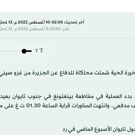
آخر تحديث: 02:05-10 أغسطس 2022 م ـ 13 مُحرَّم 1444 هـ
نُشر: 23:50-9 أغسطس 2022 م ـ 12 مُحرَّم 1444 هـ
T
T
لذخيرة الحية شملت محاكاة للدفاع عن الجزيرة من غزو صيني
 بدء العملية في مقاطعة بينغتونغ في جنوب تايوان بعيد 
00.40 بتوقيت غرينتش مع إطلاق صواريخ مضيئة وقصف مدفعي. وانتهت المن
ول تايوان الأسبوع الماضي في رد