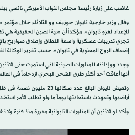
غاضب على زيارة رئيسة مجلس النواب الأميركي نانسي بيل
وقال وزير خارجية تايوان جوزيف وو الثلاثاء خلال مؤتم
للإعداد لغزو تايوان»، مؤكداً أن «نية الصين الحقيقية هي 
تجري تدريبات عسكرية واسعة النطاق وإطلاق صواريخ با
إضعاف الروح المعنوية في تايوان»، حسب تقرير الوكالة الف
وجدد وو إدانته للمناورات الصينية التي استمرت حتى الاثنين
أنها أعاقت أحد أكثر طرق الشحن البحري ازدحاماً في العالم
وتعيش تايوان البالغ عدد سك
أراضيها وتعهدت باستعادتها يوماً ما ولو تطلب الأمر استخدا
وأكد لو الاثنين أن المناورات التايوانية مقررة منذ فترة ولا 