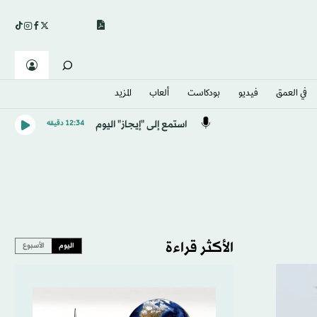
في العمق
فيديو
بودكاست
ألعاب
المزيد
استمع إلى "إيجاز" اليوم
12:34 دقيقه
الأكثر قراءة
اليوم
الأسبوع