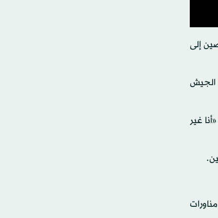
ين إلى
 الجيش
نا غير
ن.
ً من اليابسة خلال مناورات