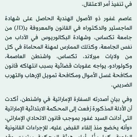
في تنفيذ أمر الاعتقال.
عاصم غفور ذو الأصول الهندية الحاصل على شهادة
الماجستير والدكتوراه في القانون والمعروفة بـ(JD) من
جامعة تكساس، وشهادة البكالوريوس في الآداب من
نفس الجامعة، وكذلك الممارس لمهنة المحاماة في كل
من ولايات ميرلاند، تكساس، واشنطن العاصمة،
وكولورادو، يواجه عقوبات قضائية بسبب انتهاكه قانون
مكافحة غسل الأموال ومكافحة تمويل الإرهاب والتهرب
الضريبي.
وفي بيانٍ أصدرته السفارة الإماراتية في واشنطن، أكدت
أن الأدلة المذكورة رُفعت إلى المحكمة الابتدائية الإماراتية
التي أدانت السيد غفور بموجب قانون الاتحادي الإماراتي،
«وأنه يخضع منذ إلقاء القبض عليه، للإجراءات القانونية