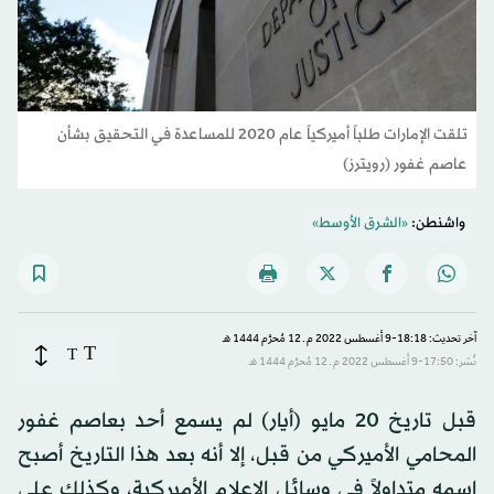
تلقت الإمارات طلباً أميركياً عام 2020 للمساعدة في التحقيق بشأن
عاصم غفور (رويترز)
واشنطن:
«الشرق الأوسط»
آخر تحديث: 18:18-9 أغسطس 2022 م ـ 12 مُحرَّم 1444 هـ
T
T
نُشر: 17:50-9 أغسطس 2022 م ـ 12 مُحرَّم 1444 هـ
قبل تاريخ 20 مايو (أيار) لم يسمع أحد بعاصم غفور
المحامي الأميركي من قبل، إلا أنه بعد هذا التاريخ أصبح
اسمه متداولاً في وسائل الإعلام الأميركية، وكذلك على