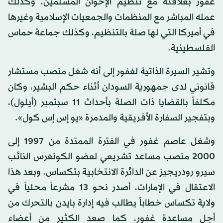
غفور بعلاقته مع تنظيم الإخوان المسلمين، وكذلك
عمله المباشر مع المنظمات والجمعيات الإسلامية وغيرها
في أميركا التي لها صلة بالتنظيم، وكذلك جماعة حماس
الفلسطينية.
وتشير السيرة الذاتية لغفور إلى أنه شغل منصب مستشار
قانوني لدى جمهورية السودان أثناء حكم البشير، وكان
مكلفاً بالقضايا ذات الصلة بأحداث 11 سبتمبر (أيلول)،
وبتفجير السفارة الأفريقية والمدمرة «يو إس إس كول».
وشغل عاصم غفور في الفترة الممتدة من 1997 إلى
2000 منصب مساعد تشريعي لعضو الكونغرس النائب
سيرو رودريجيز عن الدائرة الانتخابية بتكساس. وبعد هذا
الاعتقال في الإمارات، أصدر نحو 13 مشرعاً محلياً في
ولاية تكساس خطاباً يطالب فيه إدارة بايدن بالتحرك من
أجل مساعدة غفور، كما صعد الكثير من أعضاء