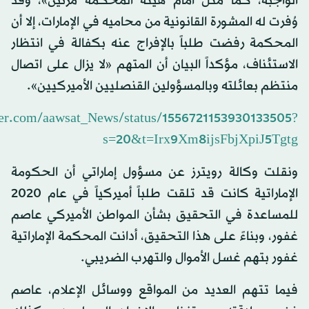
الواجبة، كما مثُل أمام هيئة المحكمة مرتين»، وقد
وُفرت له المشورة القانونية من محاميه في الإمارات، إلا أن
المحكمة رفضت طلباً بالإفراج عنه بكفالة في انتظار
الاستئناف، مؤكداً البيان أن المتهم «لا يزال على اتصال
منتظم بعائلته وبالمسؤولين القنصليين الأميركيين».
tter.com/aawsat_News/status/1556721153930133505?
s=20&t=Irx9Xm8ijsFbjXpiJ5Tgtg
ونقلت وكالة رويترز عن مسؤول إماراتي أن الحكومة
الإماراتية كانت قد تلقت طلباً أميركياً في عام 2020
للمساعدة في التحقيق بشأن المواطن الأميركي عاصم
غفور، وبناءً على هذا التحقيق، أدانت المحكمة الإماراتية
غفور بتهم غسل الأموال والتهرب الضريبي.
فيما تتهم العديد من المواقع ووسائل الإعلام، عاصم