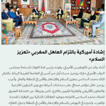
إشادة أميركية بالتزام العاهل المغربي «تعزيز
السلام»
أشاد وفد من الكونغرس الأميركي، يقوده رئيس لجنة القوات المسلحة بمجلس
النواب الأميركي مايك روجرز، مساء أول من أمس في العاصمة المغربية الرباط، بالتزام
الملك محمد السادس بتعزيز السلام والازدهار والأمن في المنطقة والعالم. وأعرب
روجرز خلال مؤتمر صحافي عقب مباحثات أجراها مع وزير الشؤون الخارجية
والتعاون الأفريقي والمغاربة المقيمين بالخارج، ناصر بوريطة، عن «امتنانه العميق
للملك محمد السادس لالتزامه بتوطيد العلاقات الثنائية بين الولايات المتحدة
والمغرب، ولدوره في النهوض بالسلام والازدهار والأمن في المنطقة وحول العالم».