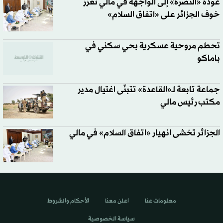
عودة «النصرة» إلى الواجهة في مالي تعزز
خوف الجزائر على «اتفاق السلام»
تحطم مروحية عسكرية بحي سكني في
باماكو
جماعة تابعة لـ«القاعدة» تتبنّى اغتيال مدير
مكتب رئيس مالي
الجزائر تخشى انهيار «اتفاق السلام» في مالي
معلومات عنا
اعلن معنا
الأحكام والشروط
سياسة الخصوصية