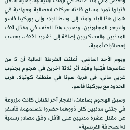
وتعيش مالي منذ 2012 في أزمات أمنية وسياسية أشعل
فتيلها تمرد مسلح قادته حركات انفصالية وجهادية في
شمال هذا البلد وامتد إلى وسط البلاد وإلى بوركينا فاسو
والنيجر المجاورتين. وتسبب هذا العنف في مقتل آلاف
المدنيين والعسكريين إضافة إلى تشريد الآلاف، بحسب
إحصائيات أممية.
ويوم الأحد الماضي، أعلنت الشرطة المالية أن 5 من
عناصرها قُتِلوا وفُقِد أثر ثلاثة آخرين في هجوم بجنوب
غربي مالي، في قرية سونا في منطقة كوتيالا، قرب
الحدود مع بوركينا فاسو.
وسبق الهجوم بساعات، انفجار آخر لقنابل كانت مزروعة
في جثتي مدنيين كان ذووهما حضروا لتسلمهما، فأسفر
عن مقتل عشرة مدنيين على الأقل، وفق مصادر رسمية
لـ«الصحافة الفرنسية».