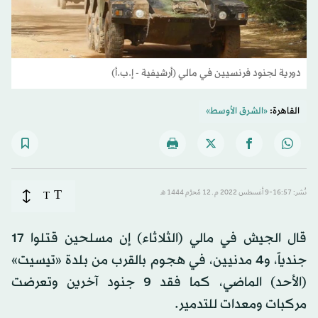
دورية لجنود فرنسيين في مالي (أرشيفية - إ.ب.أ)
القاهرة:
«الشرق الأوسط»
T
نُشر: 16:57-9 أغسطس 2022 م ـ 12 مُحرَّم 1444 هـ
T
قال الجيش في مالي (الثلاثاء) إن مسلحين قتلوا 17
جندياً، و4 مدنيين، في هجوم بالقرب من بلدة «تيسيت»
(الأحد) الماضي، كما فقد 9 جنود آخرين وتعرضت
مركبات ومعدات للتدمير.