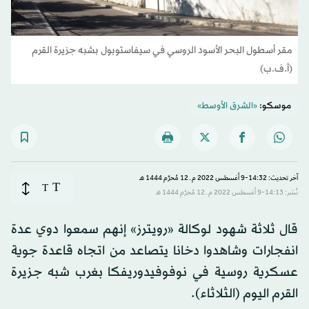
مقر أسطول البحر الأسود الروسي في سيفاستوبول بشبه جزيرة القرم
(أ.ف.ب)
موسكو:
«الشرق الأوسط»
آخر تحديث: 14:32-9 أغسطس 2022 م ـ 12 مُحرَّم 1444 هـ
T
T
نُشر: 14:13-9 أغسطس 2022 م ـ 12 مُحرَّم 1444 هـ
قال ثلاثة شهود لوكالة «رويترز» إنهم سمعوا دوي عدة
انفجارات وشاهدوا دخانا يتصاعد من اتجاه قاعدة جوية
عسكرية روسية في نوفوفيدوريفكا بغرب شبه جزيرة
القرم اليوم (الثلاثاء).