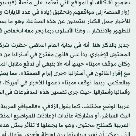
بجميع أشكاله، أو المواقع التي تعتمد على منصة (فيسب
زوار المنصة إلى مواقعهم وتحقيق زيادة في عدد الزيارات
للأخبار جعل الكبار يبتعدون عن هذه الصناعة، وهو ما يعط
للظهور والانتشار... وهذا الأسلوب ربما يجر معه انخفاض ف
جدير بالذكر هنا، أنه في بداية العام الماضي حظرت ش
المحتوى الإخباري، رداً على قانون مقترح في أستراليا من 
وكان موقف «ميتا» حينها أنه «لا ينبغي أن تدفع مقابل ا
مع إقرار القانون في أستراليا «جرى إبرام الصفقة»، مما ي
وبالعكس، بينما توقف «ميتا» دعمها للأخبار في أميركا، 
وألمانيا وأستراليا، حيث جرى تضمين هذه المدفوعات في ا
عربيا الوضع مختلف، كما يقول الزلاقي، «فالمواقع العرب
البث المباشر، أو مشاركة عائدات الإعلانات للمواضيع ال
العربية كمنتج محتوى، وهو ما يجعلها لا تتأثر بمثل هذه
التي يمكن أن تغير سياستها بين لحظة وأخرى، وتقلل أو تزيد