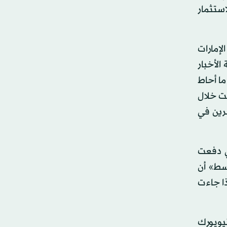
استثمار
لإمارات
الأخبار
ا أحاط
عت خلال
ناشرين في
ي دفعت
وسط» أن
ذا جاءت
لـ«نيويورك