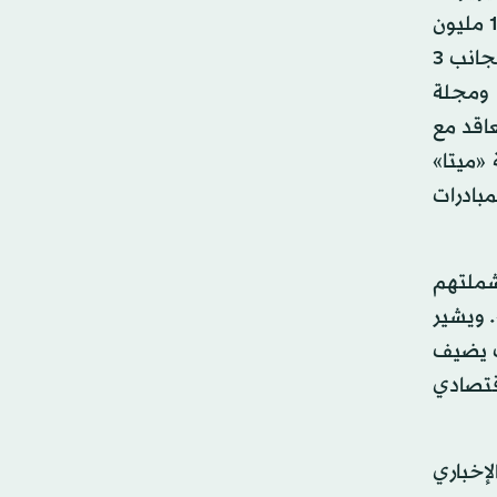
تايمز» والـ«وول ستريت جورنال» والـ«واشنطن بوست». وحسب ما نشرته المواقع الأميركية تجاوزت قيمة الصفقات 100 مليون
دولار، منها دفع «ميتا» بموجب الصفقة 20 مليون دولار لـ«نيويورك تايمز»، و10 ملايين دولار لـ«وول ستريت جورنال»، بجانب 3
 ومجلة
التعاقد مع
 «ميتا»
مبادرات
شملتهم
 ويشير
ك يضيف
اقتصادي
لإخباري