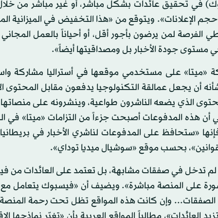
وك) في تحقيق عائدات بشكل مباشر، أو غير مباشر من خلال
 وحجم الإعلانات». ويتوقع من «هذا التخفيض في الميزانية 
ي الفرصة لمن يرضون بأجور أقل، أو أحياناً بالعمل المجان
ي مستوى جودة الأخبار بل ومصداقيتها أيضاً».
ركة «ميتا» على مستخدمي موقعها في أستراليا مشاركة وا
شأنه أن يجعل عمالقة التكنولوجيا يدفعون مقابل المحتوى ال
لمحتوى الذي يضعه الناشرون طواعية، وينشرونه على منصاتها
عني أن هذه المدفوعات أصبحت جزءاً من التزامات «ميتا» في ا
فإنها «ستحافظ على المدفوعات لناشري الأخبار في بريطانيا
لقوانين»، بحسب موقع «سوشيال ميديا توداي».
ية لم تدخل في صفقات مشابهة، بل تعتمد على العائدات من ف
منشورة على المنصة مباشرة». ويضيف أن «فيسبوك يتعامل مع 
 الصفقات... وإن كانت هذه المواقع تظل تحت رحمة المنصة ا
 العائدات»، مطالباً المواقع العربية بأن «تغيّر نماذجها الا