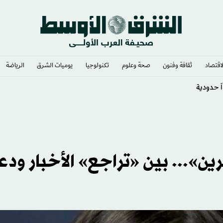
لاقتصاد
ثقافة وفنون
صحة وعلوم
تكنولوجيا
يوميات الشرق​
الرياضة
كة الانتخابية الإسرائيلية
ين»... بين «تراجع» الأخبار ود