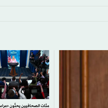
مئات الصحافيين يحثّون «مراس