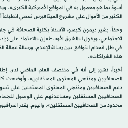
أسوة بما هو معمول به في المواقع الأميركية الكبرى». ويد
الكثير من الأموال على مشروع الميتافيرس تعطي انطباعاً أ
وحقاً، يشير ديمون كيسو، الأستاذ بكلية الصحافة في جا
الاجتماعي. ويقول لـ«الشرق الأوسط» إن «الاعتماد على زياد
في ظل انعدام التوافق بين رسالة الإعلام، ورسالة عمالة 
هذه الشراكات».
أخيراً، نشير إلى أنه في منتصف العام الماضي لدى إطلا
الصحافيين ومنتجي المحتوى المستقلين». وأوضحت كامبل
دعم الصحافيين ومنتجي المحتوى المستقلين على تسهيل
الصحافيين المستقلين ومساعدتهم على الوصول للجماهير
محدود من الصحافيين المستقلين». واليوم، يقدر المراقبون خسائر «