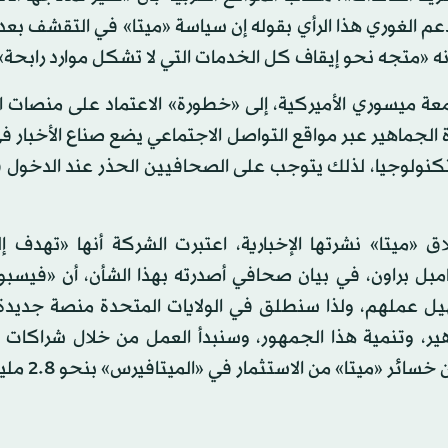
عم الغوري هذا الرأي بقوله إن سياسة «ميتا» في التقشف بعد 
نه «متجه نحو إيقاف كل الخدمات التي لا تشكل موارد رابحة»
معة ميسوري الأميركية، إلى «خطورة» الاعتماد على منصات ا
ة الجماهير عبر مواقع التواصل الاجتماعي يضع صناع الأخبار 
التكنولوجيا، لذلك يتوجب على الصحافيين الحذر عند الدخول
ق «ميتا» نشرتها الإخبارية، اعتبرت الشركة أنها «تهدف إ
 براون، في بيان صحافي أصدرته بهذا الشأن، أن «فيسبو
 عملهم، ولذا سنطلق في الولايات المتحدة منصة جديدة 
، وتنمية هذا الجمهور، وسنبدأ العمل من خلال شراكات 
ميتا» من الاستثمار في «الميتافيرس» بنحو 2.8 مليار دولار.