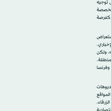
 توجيه
المخصصة
ي كفرصة
ستعراض
إخباري.
»، ولكن
لمنطقة.
 وفرنسا
يديوهات
المواقع
لزرقاء،
قتصادية