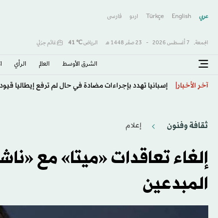
عربي
English
Türkçe
اردو
فارسى
الجمعة,
7 أغسطس 2026
-
23 صفَر 1448 هـ
الرياض
℃
41
غائم جزئي
الشرق الأوسط​
العالم
الرأي
ا
ضم ضابط شرطة سابق إلى قائمة عربية يحدث خضة في المعر
آخر الأخبار
ثقافة وفنون
إعلام
إلغاء تعاقدات «ميتا» مع «ناشر
المبدعين