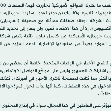
عدت الشركة «بعقد صفقات مماثلة مع صحيفة (الغارديان)
يتين عام 2020»، وفقاً لموقع «أكسيوس». إلا أن هذا الاهتمام تغير، ولن يصار إلى تجديد 
ل ستريت جورنال» الأميركية عن كامبل براون، نائبة رئيس شركة
لموارد بعيداً عن منتجاتها الإخبارية، لدعم المزيد من ال
ى ناشري الأخبار في الولايات المتحدة، خاصة أن معظم من 
 اشتراكات الجمهور وليس على مواقع التواصل الاجتماعي».
ا أكثر مما كانت لمصلحة ناشري الأخبار في أميركا». كذل
 الدخول في هذه الصفقات، كما أنها بدأت تحول نموذجها ال
قياً».
سيؤثر على العاملين في هذا المجال، سواءً في إنتاج المحتوى ا