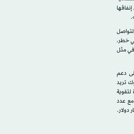
إنفاقها
.
لتواصل
في خطر،
 في مثل
لى دعم
ك تريد
لتقوية
مع عدد