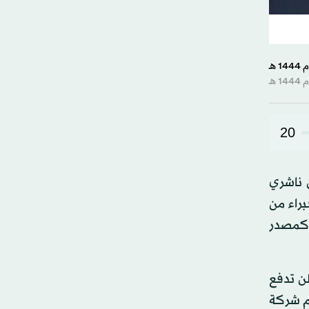
20
ن ناشري
براء من
 كمصدر
لن تدفع
م شركة