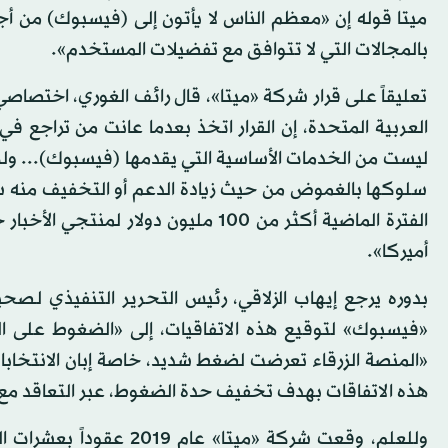
ميتا قوله إن «معظم الناس لا يأتون إلى (فيسبوك) من أج
بالمجالات التي لا تتوافق مع تفضيلات المستخدم».
تعليقاً على قرار شركة «ميتا»، قال رائف الغوري، اختصاصي 
العربية المتحدة، إن القرار اتخذ بعدما عانت من تراجع في
ليست من الخدمات الأساسية التي يقدمها (فيسبوك)... ول
سلوكها بالغموض من حيث زيادة الدعم أو التخفيف منه سواءً
الفترة الماضية أكثر من 100 مليون دول
أميركا».
بدوره يرجع إيهاب الزلاقي، رئيس التحرير التنفيذي لـص
«فيسبوك» لتوقيع هذه الاتفاقيات، إلى «الضغوط على الشر
«المنصة الزرقاء تعرضت لضغط شديد، خاصة إبان الانتخابات ا
هذه الاتفاقات بهدف تخفيف حدة الضغوط، عبر التعاقد مع
وللعلم، وقعت شركة «ميتا