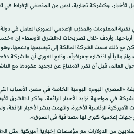
ل الأخبار. وكشركة تجارية، ليس من المنطقي الإفراط في ال
تقنية المعلومات والمدرّب الإعلامي السوري العامل في دولة ا
 أرباحها. وأردف خلال تصريحات لـ«الشرق الأوسط» إن «خدمة 
كن مع ذلك سعت الشركة المالكة إلى توسيعها ودعمها، وهو م
 مالياً أو انتشاره جغرافياً». وتابع الغوري أن «الشركة دف
ار لمنتجي الأخبار حول العالم، قبل أن تقرر الامتناع عن تجديد عقودها مع ال
حيفة «المصري اليوم» اليومية الخاصة في مصر، الأسباب الت
كة في مواجهة تزايد الأخبار الزائفة. وذكر لـ«الشرق الأ
لأميركية الرئاسية الأخيرة، واتهمت بنشر الأخبار الزائفة، ول
 جهات إعلامية كبرى لها مصداقية في السوق».
» عام 2019 عقوداً بعشرات الملايين من الدولارات مع مؤسسات إخبارية أميركية مثل ا