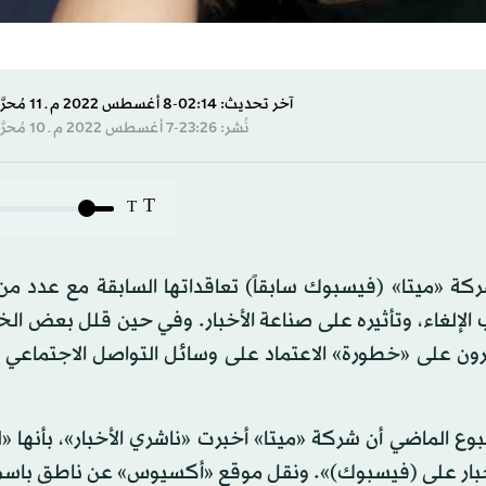
آخر تحديث: 02:14-8 أغسطس 2022 م ـ 11 مُحرَّم 1444 هـ
نُشر: 23:26-7 أغسطس 2022 م ـ 10 مُحرَّم 1444 هـ
T
T
شركة «ميتا» (فيسبوك سابقاً) تعاقداتها السابقة مع عدد م
ب الإلغاء، وتأثيره على صناعة الأخبار. وفي حين قلل بعض الخ
آخرون على «خطورة» الاعتماد على وسائل التواصل الاجتماعي
 الماضي أن شركة «ميتا» أخبرت «ناشري الأخبار»، بأنها «
لأخبار على (فيسبوك)». ونقل موقع «أكسيوس» عن ناطق باس