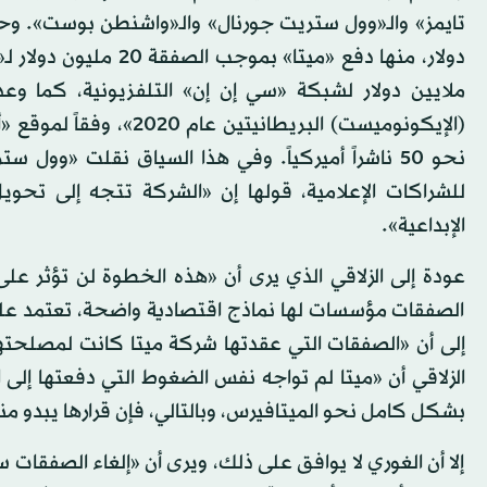
ملايين دولار لشبكة «سي إن إن» التلفزيونية، كما و
(الإيكونوميست) البريطان
نحو 50 ناشراً أميركياً. وفي هذا السياق نقلت «وو
للشراكات الإعلامية، قولها إن «الشركة تتجه إلى تحويل ا
الإبداعية».
عودة إلى الزلاقي الذي يرى أن «هذه الخطوة لن تؤثر عل
الصفقات مؤسسات لها نماذج اقتصادية واضحة، تعتمد على
إلى أن «الصفقات التي عقدتها شركة ميتا كانت لمصلحته
الزلاقي أن «ميتا لم تواجه نفس الضغوط التي دفعتها إلى
بشكل كامل نحو الميتافيرس، وبالتالي، فإن قرارها يبدو منط
إلا أن الغوري لا يوافق على ذلك، ويرى أن «إلغاء الصفقات 