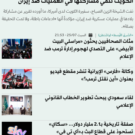
الكويت تنفي مشاركتها في العمليات ضد إيران
نفت الشيخة الزين الصباح، سفيرة الكويت لدى أميركا، ما أورده تقرير عن مشاركة
بلادها في عمليات عسكرية ضد إيران، مؤكدةً أنها «ادعاءات باطلة، ولا تمت للحقيقة
بصلة».
«الشرق الأوسط» (واشنطن)
السبت 25/07 - 21:53
مئات الصحافيين يحثّون «مراسلي البيت
الأبيض» على التصدي لهجوم إدارة ترمب ضد
الإعلام
وكالة «فارس» الإيرانية تنشر مقطع فيديو
بعنوان «أين نقتل ترمب؟»
لقاء سعودي يبحث تطوير الخطاب القانوني
الإعلامي
صفقة تاريخية بـ2.1 مليار دولار... «سكاي»
تستحوذ على قطاع البث بـ«آي تي في»