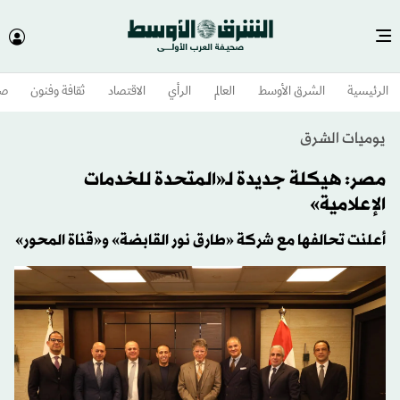
الرئيسية
الشرق الأوسط​
العالم
الرأي
الاقتصاد
ثقافة وفنون
صح
يوميات الشرق
​مصر: هيكلة جديدة لـ«المتحدة للخدمات
الإعلامية»
أعلنت تحالفها مع شركة «طارق نور القابضة» و«قناة المحور»