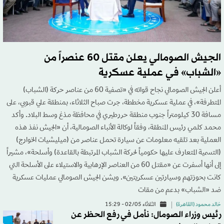
الجيش الصومالي يعلن مقتل 60 عنصراً من
«الشباب» في عملية عسكرية
أعلن الجيش الصومالي نجاح قواته في «تصفية 60 من عناصر حركة (الشباب)
المتطرفة»، في عملية عسكرية مخططة، جرت صباح الثلاثاء، بمنطقة علي قبوبي، على
مسافة 30 كيلومتراً جنوب منطقة حررطيري في محافظة مذغ وسط البلاد. وأكد
محمد كلمي رئيس المنطقة، وفقاً لوكالة الأنباء الصومالية، أن «الجيش نفذ هذه
العملية بعد تلقيه معلومات عن سيارة تحمل عناصر من (ميليشيات الخوارج)
(التسمية المتعارف عليها حكومياً لحركة الشباب المرتبطة بالقاعدة) وأسلحة»، مشيراً
إلى أنها أسفرت عن «مقتل 60 من العناصر الإرهابية والاستيلاء على الأسلحة التي
كانت بحوزتهم وسيارتين عسكريتين». ويشن الجيش الصومالي عمليات عسكرية
ضد «الشباب» بدعم من مقات
خالد محمود (القاهرة)
الثلاثاء 02/05 - 15:29
رئيس وزراء الصومال: نأمل في رفع الحظر عن