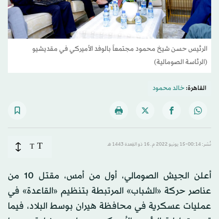
الرئيس حسن شيخ محمود مجتمعاً بالوفد الأميركي في مقديشيو
(الرئاسة الصومالية)
القاهرة:
خالد محمود
T
نُشر: 00:14-15 يونيو 2022 م ـ 16 ذو القِعدة 1443 هـ
T
أعلن الجيش الصومالي، أول من أمس، مقتل 10 من
عناصر حركة «الشباب» المرتبطة بتنظيم «القاعدة» في
عمليات عسكرية في محافظة هيران بوسط البلاد، فيما