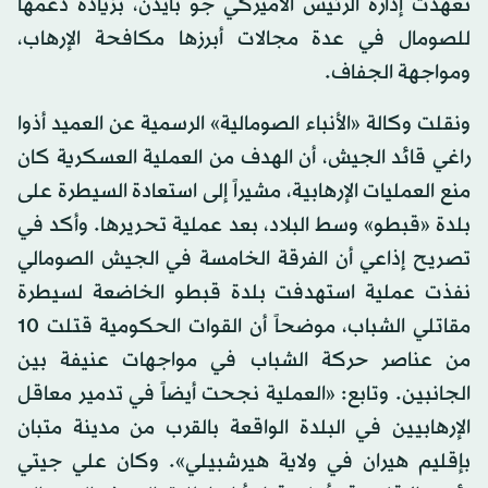
تعهدت إدارة الرئيس الأميركي جو بايدن، بزيادة دعمها
للصومال في عدة مجالات أبرزها مكافحة الإرهاب،
ومواجهة الجفاف.
ونقلت وكالة «الأنباء الصومالية» الرسمية عن العميد أذوا
راغي قائد الجيش، أن الهدف من العملية العسكرية كان
منع العمليات الإرهابية، مشيراً إلى استعادة السيطرة على
بلدة «قبطو» وسط البلاد، بعد عملية تحريرها. وأكد في
تصريح إذاعي أن الفرقة الخامسة في الجيش الصومالي
نفذت عملية استهدفت بلدة قبطو الخاضعة لسيطرة
مقاتلي الشباب، موضحاً أن القوات الحكومية قتلت 10
من عناصر حركة الشباب في مواجهات عنيفة بين
الجانبين. وتابع: «العملية نجحت أيضاً في تدمير معاقل
الإرهابيين في البلدة الواقعة بالقرب من مدينة متبان
بإقليم هيران في ولاية هيرشبيلي». وكان علي جيتي