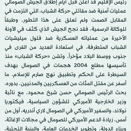
رئيس الإقليم قد أعلن قبل أيام إطلاق الجيش الصومالي
عمليات أمنية ضد مقاتلي حركة الشباب، التي التزمت في
المقابل الصمت ولم تعلق على هذا التطور. وطبقاً
للوكالة الرسمية، فقد نجح الجيش الذي كثف في الآونة
الأخيرة من عملياته العسكرية ضد فلول ميليشيات
الشباب المتطرفة، في استعادة العديد من القرى في
جنوب ووسط البلاد مؤخراً. وتشن «حركة الشباب» منذ
تأسيسها مطلع 2004 هجمات في الصومال بهدف
السيطرة على الحكم وتطبيق نهج صارم للإسلام، ما
أسفر عن مقتل المئات من العسكريين والمدنيين. بدوره،
بحث الرئيس الصومالي حسن شيخ محمود، مع نائبة
وزير الخارجية الأميركي للشؤون السياسية، فيكتوريا
نولاند، والسفير الأميركي في الصومال لاري أندريه، أول من
أمس، زيادة الدعم الأميركي للصومال في مجالات الإغاثة،
وبناء الدولة، وتطوير الخدمات العامة، والبنية التحتية،