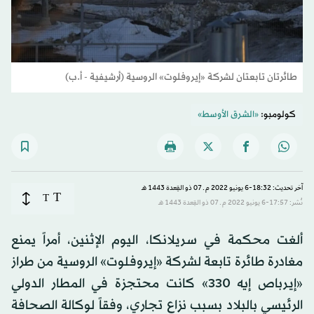
طائرتان تابعتان لشركة «إيروفلوت» الروسية (أرشيفية - أ.ب)
كولومبو:
«الشرق الأوسط»
آخر تحديث: 18:32-6 يونيو 2022 م ـ 07 ذو القِعدة 1443 هـ
T
T
نُشر: 17:57-6 يونيو 2022 م ـ 07 ذو القِعدة 1443 هـ
ألغت محكمة في سريلانكا، اليوم الإثنين، أمراً يمنع
مغادرة طائرة تابعة لشركة «إيروفلوت» الروسية من طراز
«إيرباص إيه 330» كانت محتجزة في المطار الدولي
الرئيسي بالبلاد بسبب نزاع تجاري، وفقاً لوكالة الصحافة