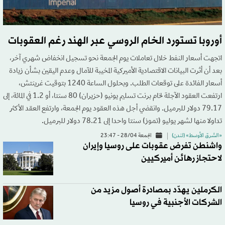
أوروبا تستورد الخام الروسي عبر الهند رغم العقوبات
اتجهت أسعار النفط خلال تعاملات يوم الجمعة نحو تسجيل انخفاض شهري آخر،
بعد أن أثرت البيانات الاقتصادية الأميركية المخيبة للآمال وعدم اليقين بشأن زيادة
أسعار الفائدة على توقعات الطلب. وبحلول الساعة 1240 بتوقيت غرينتش،
ارتفعت العقود الآجلة لخام برنت تسليم يونيو (حزيران) 80 سنتا، أو 1.2 في المائة، إلى
79.17 دولار للبرميل. وانقضي أجل هذه العقود يوم الجمعة، وارتفع العقد الأكثر
تداولا منها لشهر يوليو (تموز) سنتا واحدا إلى 78.21 دولار للبرميل.
«الشرق الأوسط» (لندن)
الجمعة 28/04 - 23:47
واشنطن تفرض عقوبات على روسيا وإيران
لاحتجاز رهائن أميركيين
الكرملين يهدّد بمصادرة أصول مزيد من
الشركات الأجنبية في روسيا