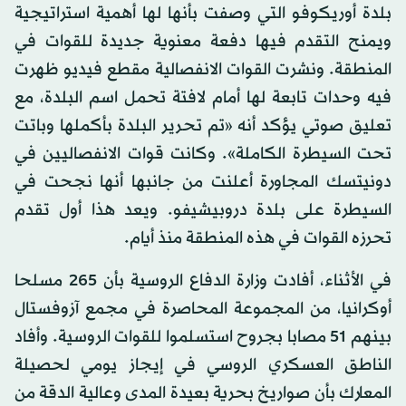
بلدة أوريكوفو التي وصفت بأنها لها أهمية استراتيجية
ويمنح التقدم فيها دفعة معنوية جديدة للقوات في
المنطقة. ونشرت القوات الانفصالية مقطع فيديو ظهرت
فيه وحدات تابعة لها أمام لافتة تحمل اسم البلدة، مع
تعليق صوتي يؤكد أنه «تم تحرير البلدة بأكملها وباتت
تحت السيطرة الكاملة». وكانت قوات الانفصاليين في
دونيتسك المجاورة أعلنت من جانبها أنها نجحت في
السيطرة على بلدة دروبيشيفو. ويعد هذا أول تقدم
تحرزه القوات في هذه المنطقة منذ أيام.
في الأثناء، أفادت وزارة الدفاع الروسية بأن 265 مسلحا
أوكرانيا، من المجموعة المحاصرة في مجمع آزوفستال
بينهم 51 مصابا بجروح استسلموا للقوات الروسية. وأفاد
الناطق العسكري الروسي في إيجاز يومي لحصيلة
المعارك بأن صواريخ بحرية بعيدة المدى وعالية الدقة من