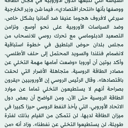
السياسة التي تتبعها الدول الأوروبية في مجال الطاقة
ووصفها بأنها «انتحار اقتصادي»، فيما شن وزير الخارجية
سيرغي لافروف هجوما عنيفا ضد ألمانيا بشكل خاص،
وضد السياسات الأوروبية على نحو أوسع. وتزامن
التصعيد الدبلوماسي مع تحرك روسي للانسحاب من
مجلس بلدان حوض البلطيق في خطوة استباقية
لانضمام فنلندا والسويد المحتمل إلى حلف الأطلسي.
وأكد بوتين أن أوروبا «وضعت أمامها مهمة التخلي عن
مصادر الطاقة الروسية، متجاهلة الأضرار التي لحقت
باقتصادها». وقال الرئيس الروسي إن الأوروبيين «يقرون
بصراحة أنهم لا يستطيعون التخلي تماما عن موارد
الطاقة الروسية حتى الآن، ومن الواضح أن بعض دول
الاتحاد الأوروبي، التي يأخذ النفط الروسي حيزا كبيرا في
ميزان الطاقة لديها، لن تتمكن من القيام بذلك لفترة
طويلة، لن يستطيعوا التخلي عن نفطنا». وزاد أنه «من