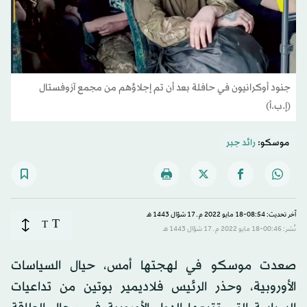
جنود أوكرانيون في حافلة بعد أن تم إجلاؤهم من مجمع آزوفستال
(إ.ب.أ)
موسكو:
رائد جبر
آخر تحديث: 08:54-18 مايو 2022 م ـ 17 شوّال 1443 هـ
T
T
نُشر: 00:46-18 مايو 2022 م ـ 17 شوّال 1443 هـ
صعدت موسكو في لهجتها أمس، حيال السياسات
الأوروبية، وحذر الرئيس فلاديمير بوتين من تداعيات