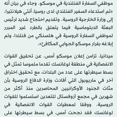
موظفي السفارة الفنلندية في موسكو. وجاء في بيان أنه
«تم استدعاء السفير الفنلندي لدى روسيا، أنتي هيلانتيرا،
إلى وزارة الخارجية الروسية. وتقديم احتجاج شديد لرئيس
البعثة الدبلوماسية فيما يتعلق بالطرد غير المبرر
لموظفي السفارة الروسية في هلسنكي من فنلندا، وتم
إبلاغه بقرار موسكو الجوابي المكافئ».
ميدانيا، تزامن إعلان موسكو أمس، عن تحقيق القوات
الانفصالية في منطقة لوغانسك تقدما ملموسا تمثل في
بسط سيطرتها على عدد من البلدات، مع تحقيق اختراق
آخر في ماريوبول التي أفادت وزارة الدفاع الروسية بأن
مئات الجنود الأوكرانيين المحاصرين منذ أكثر من
شهرين في مجمع آزوفستال للتعدين استسلموا للقوات
الروسية. ووفقا لمعطيات القوات الانفصالية في
لوغانسك فقد نجحت أمس، في بسط سيطرتها على