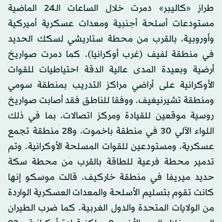
طراز «كاليبر» دمرت خلال الساعات الـ24 الماضية
مستودعات أسلحة أجنبية ومعدات عسكرية أميركية
وأوروبية، بالقرب من محطة ستاريشي لسكك الحديد
في منطقة لفيف (غرب أوكرانيا). كما دمرت صواريخ
أرضية وبعيدة المدى عالية الدقة احتياطيات للقوات
الأوكرانية على أراضي مراكز التدريب بمنطقة سومي
ومنطقة تشيرنيغيف. ووفقا للناطق فقد أصابت صواريخ
روسية موقعين للقيادة ومركز اتصالات، بما في ذلك
اللواء الآلي 30 في منطقة باخموت، و28 منطقة تجمع
عسكرية، ومستودعين للقوات المسلحة الأوكرانية. وتم
تدمير محطة فرعية للطاقة بالقرب من محطة سكة
حديد ميريفا في منطقة خاركيف، قالت موسكو إنها
كانت تقوم بتسليم الأسلحة والمعدات العسكرية الواردة
من الولايات المتحدة والدول الغربية. كما ضرب الطيران