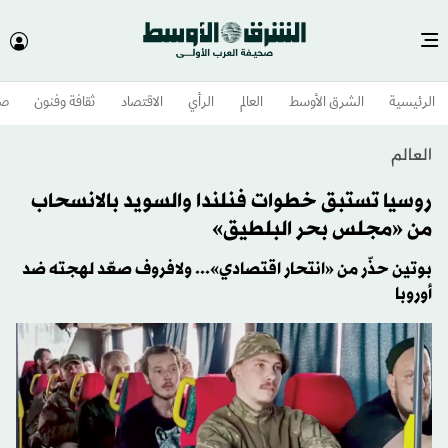
الرئيسية
الشرق الأوسط​
العالم
الرأي
الاقتصاد
ثقافة وفنون
صح
العالم
روسيا تستبق خطوات فنلندا والسويد بالانسحاب
من «مجلس بحر البلطيق»
بوتين حذّر من «انتحار اقتصادي»... ولافروف صعّد لهجته ضد
أوروبا