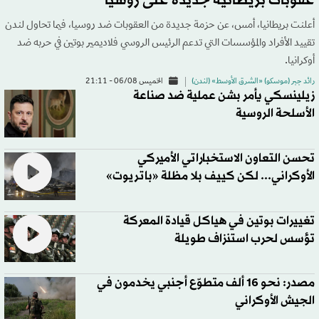
عقوبات بريطانية جديدة على روسيا
أعلنت بريطانيا، أمس، عن حزمة جديدة من العقوبات ضد روسيا، فيما تحاول لندن
تقييد الأفراد والمؤسسات التي تدعم الرئيس الروسي فلاديمير بوتين في حربه ضد
أوكرانيا.
رائد جبر (موسكو) «الشرق الأوسط» (لندن)
الخميس 06/08 - 21:11
زيلينسكي يأمر بشن عملية ضد صناعة
الأسلحة الروسية
تحسن التعاون الاستخباراتي الأميركي
الأوكراني... لكن كييف بلا مظلة «باتريوت»
تغييرات بوتين في هياكل قيادة المعركة
تؤسس لحرب استنزاف طويلة
مصدر: نحو 16 ألف متطوّع أجنبي يخدمون في
الجيش الأوكراني