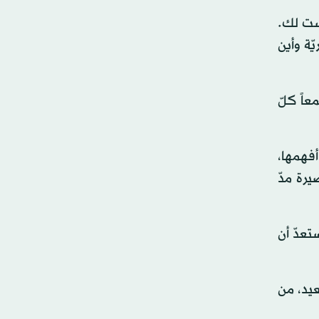
يست لك.
ّة وأين
عاً كلّ
أفهمها،
يرة مدّ
تعدّ أن
يد، من