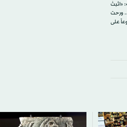
 «اثبتْ
.. ورحت
عاً على