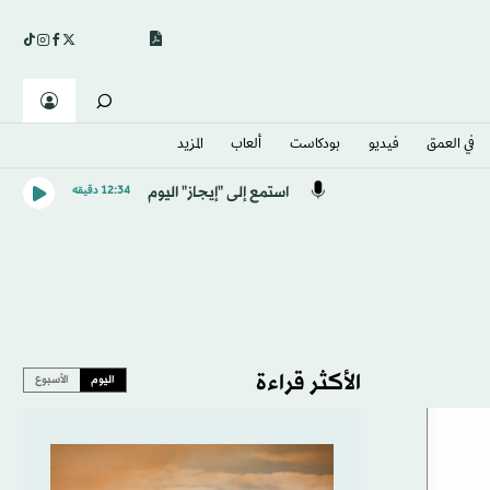
في العمق
فيديو
بودكاست
ألعاب
المزيد
استمع إلى "إيجاز" اليوم
12:34 دقيقه
الأكثر قراءة
اليوم
الأسبوع