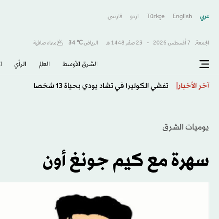
عربي
English
Türkçe
اردو
فارسى
الجمعة,
7 أغسطس 2026
-
23 صفَر 1448 هـ
الرياض
℃
34
سماء صافية
الشرق الأوسط​
العالم
الرأي
ا
إنفانتينو يرفض الاستقالة… من يملك القدرة على إسقاطه؟
آخر الأخبار
يوميات الشرق
سهرة مع كيم جونغ أون