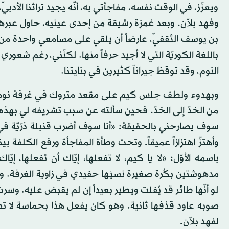
ويعزّز، في الوقت نفسه، مفاجأتي به، أنّه يجيد تراثنا الأدبيّ، 
وفهد بلاّن. وبعد غمزة رشيقة من إحدى عينيه، حاول عبرها ا
بن يوسف الثقفيّ، عارضاً أن يلقي على مسامعي واحدة من 
باللغة الكوريّة التي لا أجيد حرفاً منها. لكنّني، رغم شعوري
النوم، وقد توقظ جيراناً كثيرين في بنايتنا.
وبهدوء ولطف جلس كيم على مقعد متروك في غرفة نومي، م
من الخدّ إلى الخدّ. فحين سألته عن سبب تشريفه لي بهذه الزي
سوف يصارحني بالحقيقة: «أنا سوف أضرب قنبلة ذرّيّة في
وأهتزّ اهتزازاً عميقاً. وتحت وطأة المفاجأة ورفع الكلفة 
باسمه الأوّل: «لا يا كيم، لا تفعلها، إيّاك أن تفعلها، إي
مدهوشتين بكُرة صغيرة نسيَها حفيدي في زاوية الغرفة. وف
لو أنّها طائر قد يُفلت ويطير بعيداً إن لم يقبض عليه. وس
صوبه عاود قذفها ثانية. وهو كان يفعل هذا بحماسة لا تصف
لفهد بلاّن.