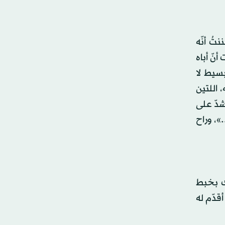
تُ أنّه
أنّ أباه
بسيط لا
اللتين
شدّ على
»، وراح
ك بخبط
قدّم له