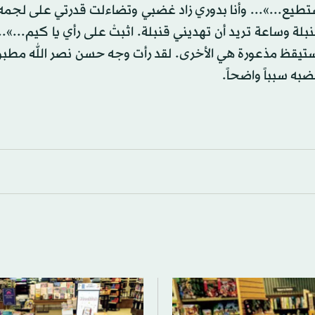
ستطيع...»... وأنا بدوري زاد غضبي وتضاءلت قدرتي على لجمه:
نبلة وساعة تريد أن تهديني قنبلة. اثبتْ على رأي يا كيم...».
تستيقظ مذعورة هي الأخرى. لقد رأت وجه حسن نصر الله مطبو
به سبباً واضحاً.