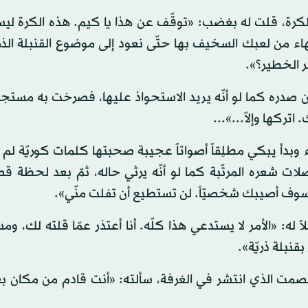
 للكرة، قلت له بغضب: «توقّف عن هذا يا كيم. هذه الكرة ل
اء من لعبك السخيف بها حتّى نعود إلى موضوع القنبلة الذري
مر الخطير؟».
من صدره كما لو أنّه يريد الاستحواذ عليها، فصرخت به مستجم
ركها وإلاّ...»...
بدأ يبكي مطلِقاً أصواتاً عجيبة صحبتها كلمات كوريّة لم 
 شعره المرتّبة كما لو أنّه يرثي حاله، ثمّ بعد لحظة قص
ة. سوف أصيبك شخصيّاً. لن تستطيع أن تفلت منّي».
له: «الأمر لا يستدعي هذا كلّه. أنا أعتذر عمّا قلته لك، ومس
نبلة ذريّة».
صمت الذي انتشر في الغرفة، سألته: «أنت قادم من مكان بع