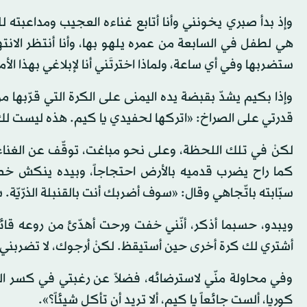
وإذ بدأ صبري يخونني وأنا أتابع غناءه العجيب ومداعبته
هي لطفل في السابعة من عمره يلهو بها، وأنا أنتظر الانته
ستضربها وفي أي ساعة، ولماذا اخترتَني أنا لإبلاغي بهذا الأ
وإذا بكيم يشدّ بقبضة يده اليمنى على الكرة التي قرّبها 
قدرتي على الصراخ: «اتركها لحفيدي يا كيم. هذه ليست لك. ات
لكنْ في تلك اللحظة، وعلى نحو مباغت، توقّف عن الغناء و
كما راح يضرب قدميه بالأرض احتجاجاً، وبيده ينكش خصلات
سبّابته باتّجاهي وقال: «سوف أضربك أنت بالقنبلة الذرّيّ
ويبدو، حسبما أذكر، أنّني خفت ورحت أهدّئ من روعه قائلاً 
أشتري لك كرة أخرى حين أستيقظ. لكنْ أرجوك، لا تضربني بق
وفي محاولة منّي لاسترضائه، فضلاً عن رغبتي في كسر ال
كوريا، ألست جائعاً يا كيم، ألا تريد أن تأكل شيئاً؟».