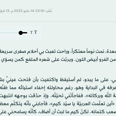
نُشر: 23:10-14 مايو 2022 م ـ 13 شوّال 1443 هـ
T
T
معدة، نمت نوماً معتكراً، وراحت تعبث بي أحلام صغرى سريعة 
من الفرو أبيض اللون، ويربّت على شعره الملمّع كمن يسوّي
ني، على ما يبدو، لم أستيقظ واكتفيت بأن فتحت عينيَّ ب
ه في البداية وهو، رغم محاولته إخفاء استيائه مما ظنّه 
 الله وبركاته»، ففاجأتْني تحيّتُه. وإذ حدّقت بوجهه انتبهت إ
ن تعلّمت العربيّة يا سيّد كيم»، فأجابني بأنّه يتكلّم مع
باً يصعب كتمانه. لكنّ كيم ما لبث أن أضاف، كأنّه يسامحني ع