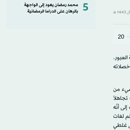
5
محمد رمضان يعود إلى الواجهة
بالرهان على الدراما الرمضانية
20
العبور.
 خصلاته
شيء من
تجاهلاً
لى أنّه
ظم لغات
لى غلطي