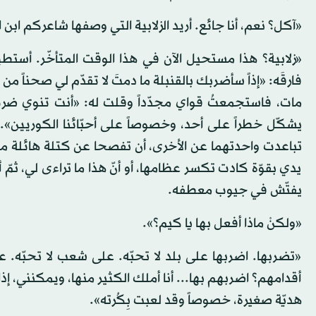
«آكل؟ نعم، أنا جائع. أريد الزلابية التي وصفها شاعركم ابن 
«زلابية؟ هذا مستحيل الآن في هذا الوقت المتأخّر. أستطي
فارقَه: «إذاً سأضربك بالقنبلة ما دمتَ لا تقدّم لي صحناً من 
مات، فاستجمعتُ قواي مجدّداً وقلت له: «أنت تنوي ضرب الإم
يشكّل خطراً على أحد، وخصوصاً على أحبّائنا الكوريين»
تباعدت واحدتهما عن الأخرى، أن تفصحا عن كتلة هائلة من
يدي بقوّة كادت تكسر عظامها، أو أنّ هذا ما تراءى لي، ثمّ
يفتّش في جيوب معطفه.
«ولكنْ ماذا أفعل بها يا كيم؟».
«تضربها. اضربها على بلد لا تحبّه. على شعب لا تحبّه.
أقدامهم؟ اضربهم بها... أنا أملك الكثير منها، ويمكنني، إ
هديّة صغيرة، خصوصاً وقد لعبت بِكُرته».