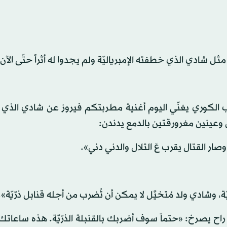
مثل شادي الذي خطفته الإمبرياليّة ولم يجدوا له أثراً حتّى الآن
شعب الكوري يغنّي اليوم أغنية مطربتكم فيروز عن شادي الذ
 وعينين مغرورقتين بالدمع يدندن:
صار القتال يقرب عَ التلال والدني دني».
ّة، وشادي ولد مُتخيَّل لا يمكن أن تُضرب من أجله قنابل ذرّيّة».
 راح يصرخ: «حتماً سوف أضربك بالقنبلة الذرّيّة. هذه ساعاتك 