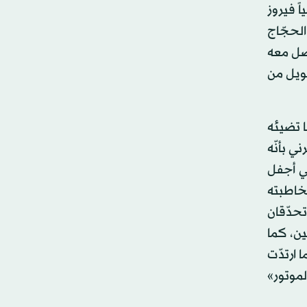
اً فيروز
الحجّاج
اصل معه
طويل من
 تضيئه
ي بأنّه
ي أجفل
مخاطبته
تحدّقان
ين، كما
 ارتدّت
لموتور»