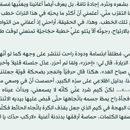
بشعره ونثره، إجادة تامّة، بل يعرف أيضاً أغانينا ويغنّيها مُسمّي
لتقرّب منّي، أعلمني أنّ أكثر ما يحبّه في هذا التراث خطب 
تلك الخطب. وهذا، في الحقيقة، أراحني إذ أعفاني من التو
 بالارتياح، رجوتُه ألاّ يتلو عليَّ خطبة حجّاجيّة تمنعني لوقت 
ُطلقاً ابتسامة ودودة راحت تنتشر على وجهه كما لو أنّها
ارة، قال لي: «إحزر»، ولمّا لم أحزر، عدّل جلسته قليلاً وأخبرن
 صباح الغد». هكذا قال حرفيّاً وانفجر بضحكة قويّة جعلتن
بيننا، بدليل اطّلاعي على سرّه الكبير، أحسست أنّ في وسعي 
ّاك...»... لكنّ كيم شرد عنّي كأنّه لا يسمعني، وبدأتْ عيناه 
جأة راح يمطّ جسمه باتّجاهها حتّى قبض عليها بيديه الاثنت
رت البهجة في كيم الذي جعل يقذف الكرة باتّجاه الحائط فكلّما
ها الكلمات، حماسة أرفقَها بدندنة أغنية «لاركب حدّك يا ا