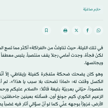
حازم صاغيّة
في تلك الليلة، حيث تناولتُ من «الفراكة» أكثر مما تسع ال
لكنْ فجأة، وجدت أمامي رجلاً يقف منتصباً، يلبس معطفاً 
ويجانسها.
وهو كان يضحك ضحكة متفجّرة كفيلة بإيقاظي، إلاّ أنّ
الكسل وقلت له: «لماذا تضحك بلا سبب يا هذا؟». لم أعرف
مقصوداً، حيّاني بعربيّة بليغة قائلاً: «السلام عليكم ورحمة
الزعيم الكوري كيم جونغ أون، فسألته بعينين جاحظتين: «أي
الأرض، مُزورّاً بوجهه عنّي كما لو أنّ سؤالي أثار فيه غض