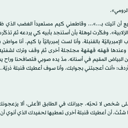
الرومي».
ع أن آتيك بـ...»... وقاطعني كيم مستعيداً الغضب الذي ظنن
الزلابية». وفكّرت لوهلة بأن أستنجد بأبيه كي يردعه ثمّ تذكّرت 
برياليّة بالقنبلة، وأنا لست إمبرياليّاً يا كيم. أنا مواطن 
. وعندها قهقه قهقهة مجلجلة أخرى ثمّ وقف وترك لشفتيه، 
 البياض المقيم في أسنانه. مدّ يده صوبي فتصافحنا وراح ي
 أردف: «أنت أعجبتني بجوابك، وأنا سوف أعطيك قنبلة ذريّة...
 على شخص لا تحبّه. جيرانك في الطابق الأعلى، ألا يزعجون
ذا شئتَ، أن أعطيك قنبلة أخرى تعطيها لحفيدك الذي أنوي أن أ