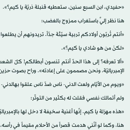
«حفيدي، ابن السبع سنين، ستعطيه قنبلة ذريّة يا كيم؟».
هنا نظر إليَّ باستغراب ممزوج بالغضب:
«أنتم تُربّون أولادكم تربية سيّئة جدّاً. تريدونهم أن يطلعوا 
«لكنْ من هو شادي يا كيم؟».
«ألا تعرفه؟ إلى هذا الحدّ أنتم تنسون أبطالكم! كلّ ال
الإمبرياليّة، ونحن مصممون على إعادته». وراح بصوت حزين
«ويوم من الأيّام ولعت الدني- ناس ضدّ ناس علقوا بهالدني- و
ولم أتمالك نفسي فقلت له بكثير من التوتّر:
«هذه مهزلة يا كيم. إنّها أغنية سخيفة لا دخل لها بالإمبريالي
هنا، وكما لو أنّني هدمت قصراً من الأحلام مقيماً في رأسه،